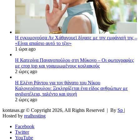
Η εγκυμονούσα Αν Χάθαγουεϊ δίχασε με την εμφάνισή της –
«Είναι απαίσιο αυτό το τζιν»
1 ώρα ago
Η Κατερίνα Παναγοπούλου στη Μύκονο – Οι φωτογραφίες
με crop top και γραμμωμένους κοιλιακούς
2 ώρες ago
Η Ελένη Ράντου για τον θάνατο του Νίκου
Καλογερόπουλου: Ξεκληρίζεται ένα είδος ανθρώπων με
ανιδιοτέλεια, ταλέντο και ψυχή
2 ώρες ago
kontasas.gr © Copyright 2026, All Rights Reserved |
By
Sp
|
Hosted by
realhosting
Facebook
Twitter
YouTube