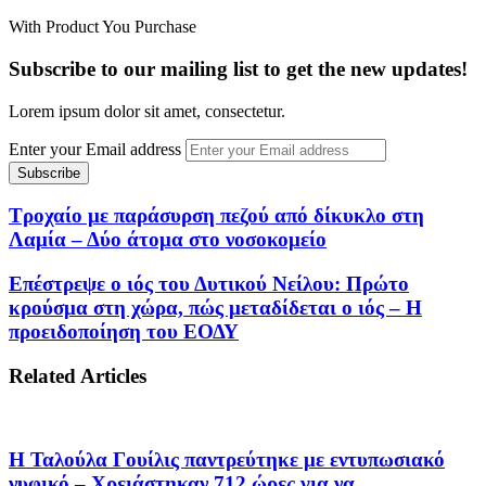
With Product You Purchase
Subscribe to our mailing list to get the new updates!
Lorem ipsum dolor sit amet, consectetur.
Enter your Email address
Τροχαίο με παράσυρση πεζού από δίκυκλο στη
Λαμία – Δύο άτομα στο νοσοκομείο
Επέστρεψε ο ιός του Δυτικού Νείλου: Πρώτο
κρούσμα στη χώρα, πώς μεταδίδεται ο ιός – Η
προειδοποίηση του ΕΟΔΥ
Related Articles
Η Ταλούλα Γουίλις παντρεύτηκε με εντυπωσιακό
νυφικό – Χρειάστηκαν 712 ώρες για να