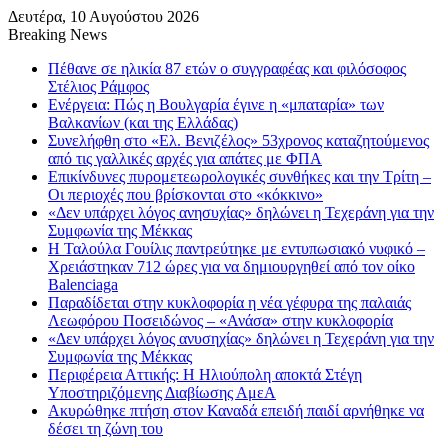
Δευτέρα, 10 Αυγούστου 2026
Breaking News
Πέθανε σε ηλικία 87 ετών ο συγγραφέας και φιλόσοφος
Στέλιος Ράμφος
Ενέργεια: Πώς η Βουλγαρία έγινε η «μπαταρία» των
Βαλκανίων (και της Ελλάδας)
Συνελήφθη στο «Ελ. Βενιζέλος» 53χρονος καταζητούμενος
από τις γαλλικές αρχές για απάτες με ΦΠΑ
Επικίνδυνες πυρομετεωρολογικές συνθήκες και την Τρίτη –
Οι περιοχές που βρίσκονται στο «κόκκινο»
«Δεν υπάρχει λόγος ανησυχίας» δηλώνει η Τεχεράνη για την
Συμφωνία της Μέκκας
Η Ταλούλα Γουίλις παντρεύτηκε με εντυπωσιακό νυφικό –
Χρειάστηκαν 712 ώρες για να δημιουργηθεί από τον οίκο
Balenciaga
Παραδίδεται στην κυκλοφορία η νέα γέφυρα της παλαιάς
Λεωφόρου Ποσειδώνος – «Ανάσα» στην κυκλοφορία
«Δεν υπάρχει λόγος ανυσηχίας» δηλώνει η Τεχεράνη για την
Συμφωνία της Μέκκας
Περιφέρεια Αττικής: Η Ηλιούπολη αποκτά Στέγη
Υποστηριζόμενης Διαβίωσης ΑμεΑ
Ακυρώθηκε πτήση στον Καναδά επειδή παιδί αρνήθηκε να
δέσει τη ζώνη του