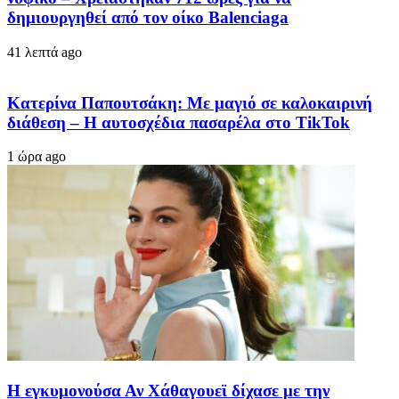
δημιουργηθεί από τον οίκο Balenciaga
41 λεπτά ago
Κατερίνα Παπουτσάκη: Με μαγιό σε καλοκαιρινή
διάθεση – Η αυτοσχέδια πασαρέλα στο TikTok
1 ώρα ago
Η εγκυμονούσα Αν Χάθαγουεϊ δίχασε με την