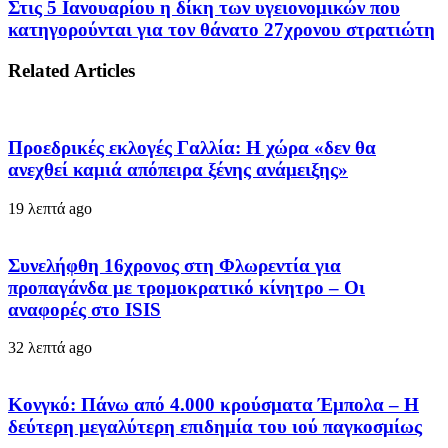
Στις 5 Ιανουαρίου η δίκη των υγειονομικών που
κατηγορούνται για τον θάνατο 27χρονου στρατιώτη
Related Articles
Προεδρικές εκλογές Γαλλία: Η χώρα «δεν θα
ανεχθεί καμιά απόπειρα ξένης ανάμειξης»
19 λεπτά ago
Συνελήφθη 16χρονος στη Φλωρεντία για
προπαγάνδα με τρομοκρατικό κίνητρο – Οι
αναφορές στο ISIS
32 λεπτά ago
Κονγκό: Πάνω από 4.000 κρούσματα Έμπολα – Η
δεύτερη μεγαλύτερη επιδημία του ιού παγκοσμίως