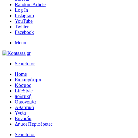
Random Article
Log In
Instagram
YouTube
Twitter
Facebook
Menu
Search for
Home
Επικαιρότητα
Κόσμος
LifeStyle
πολιτική
Οικονομία
Αθλητικά
Υγεία
Εργασία
Δήμοι Περιφέρειες
Search for