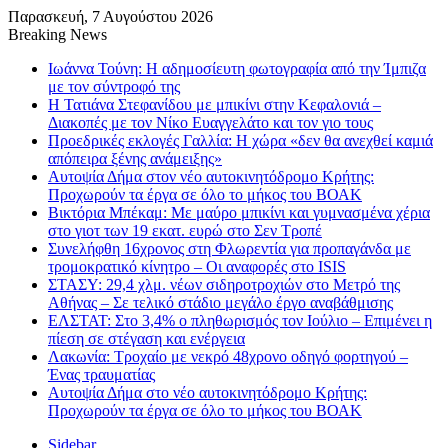
Παρασκευή, 7 Αυγούστου 2026
Breaking News
Ιωάννα Τούνη: Η αδημοσίευτη φωτογραφία από την Ίμπιζα
με τον σύντροφό της
Η Τατιάνα Στεφανίδου με μπικίνι στην Κεφαλονιά –
Διακοπές με τον Νίκο Ευαγγελάτο και τον γιο τους
Προεδρικές εκλογές Γαλλία: Η χώρα «δεν θα ανεχθεί καμιά
απόπειρα ξένης ανάμειξης»
Αυτοψία Δήμα στον νέο αυτοκινητόδρομο Κρήτης:
Προχωρούν τα έργα σε όλο το μήκος του ΒΟΑΚ
Βικτόρια Μπέκαμ: Με μαύρο μπικίνι και γυμνασμένα χέρια
στο γιοτ των 19 εκατ. ευρώ στο Σεν Τροπέ
Συνελήφθη 16χρονος στη Φλωρεντία για προπαγάνδα με
τρομοκρατικό κίνητρο – Οι αναφορές στο ISIS
ΣΤΑΣΥ: 29,4 χλμ. νέων σιδηροτροχιών στο Μετρό της
Αθήνας – Σε τελικό στάδιο μεγάλο έργο αναβάθμισης
ΕΛΣΤΑΤ: Στο 3,4% ο πληθωρισμός τον Ιούλιο – Επιμένει η
πίεση σε στέγαση και ενέργεια
Λακωνία: Τροχαίο με νεκρό 48χρονο οδηγό φορτηγού –
Ένας τραυματίας
Αυτοψία Δήμα στο νέο αυτοκινητόδρομο Κρήτης:
Προχωρούν τα έργα σε όλο το μήκος του ΒΟΑΚ
Sidebar