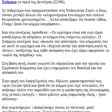
Στάρμερ
το πρωί της Δευτέρας (22/06).
Σε διάγγελμα που πραγματοποίησε στη Ντάουνινγκ Στριτ, ο ίδιος
τόνισε μεταξύ άλλων ότι «κληρονόμησα ένα κόμμα που πολλοί
θεωρούσαν χρεοκοπημένο… Αλλά αποδείξαμε ότι έκαναν λάθος.
Γίναμε ξανά ένα κόμμα υπερήφανο».
Και στη συνέχεια, πρόσθεσε: «Το ερώτημα είναι εάν εγώ είμαι
κατάλληλος να οδηγήσω το κόμμα στις επόμενες εκλογές». Ο
Στάρμερ συνέχισε πως «άκουσε την απάντηση» του κόμματός του
σε αυτό το ερώτημα και ότι «δέχεται αυτήν την απάντηση καλή τη
πίστει», τονίζοντας πως κάθε απόφαση που έχει πάρει αφορούσε το
«καλό της πατρίδας» του.
Στη βάση αυτή, έκανε γνωστό ότι παραιτείται από την ηγεσία του
Εργατικού Κόμματος και έχει ενημερώσει τον Βασιλιά για την
απόφασή του.
Στην αρχή του διαγγέλματός του, δήλωσε χαρακτηριστικά πως
«μου έλεγαν ξανά και ξανά ότι το κόμμα μου είχε τελειώσει, ότι
ανήκαμε πλέον στο παρελθόν και ότι η κατάκτηση της πλειοψηφίας
στις γενικές εκλογές – πόσο μάλλον μιας σαρωτικής νίκης – ήταν
αδύνατη».
Και συμπλήρωσε: «Διαψεύσαμε όσους το πίστευαν, γιατί
αλλάξαμε το κόμμα μας. Ξεριζώσαμε το δηλητήριο του