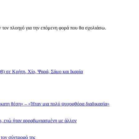
ν τον πλοηγό για την επόμενη φορά που θα σχολιάσω.
8) σε Κρήτη, Χίο, Ψαρά, Σάμο και Ικαρία
δέκατη θέση» – «Ήταν μια πολύ ψυχοφθόρα διαδικασία»
ο, ενώ ήταν αρραβωνιασμένη με άλλον
 τον σύντροφό της