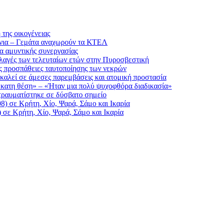
της οικογένειας
άνια – Γεμάτα αναχωρούν τα ΚΤΕΛ
α αμυντικής συνεργασίας
λλαγές των τελευταίων ετών στην Πυροσβεστική
ις προσπάθειες ταυτοποίησης των νεκρών
 καλεί σε άμεσες παρεμβάσεις και ατομική προστασία
δέκατη θέση» – «Ήταν μια πολύ ψυχοφθόρα διαδικασία»
τραυματίστηκε σε δύσβατο σημείο
8) σε Κρήτη, Χίο, Ψαρά, Σάμο και Ικαρία
 σε Κρήτη, Χίο, Ψαρά, Σάμο και Ικαρία