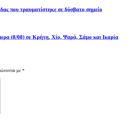
δας που τραυματίστηκε σε δύσβατο σημείο
ρα (8/08) σε Κρήτη, Χίο, Ψαρά, Σάμο και Ικαρία
ιώνονται με
*