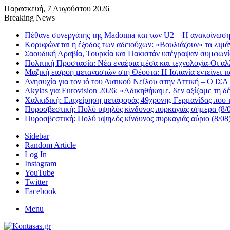
Παρασκευή, 7 Αυγούστου 2026
Breaking News
Πέθανε συνεργάτης της Madonna και των U2 – Η ανακοίνωση 
Κορυφώνεται η έξοδος των αδειούχων: «Βουλιάζουν» τα λιμ
Σαουδική Αραβία, Τουρκία και Πακιστάν υπέγραψαν συμφωνί
Πολιτική Προστασία: Νέα εναέρια μέσα και τεχνολογία-Οι α
Μαζική εισροή μεταναστών στη Θέουτα: Η Ισπανία εντείνει τ
Ανησυχία για τον ιό του Δυτικού Νείλου στην Αττική – Ο ΙΣΑ
Akylas για Eurovision 2026: «Aδικηθήκαμε, δεν αξίζαμε τη 
Χαλκιδική: Επιχείρηση μεταφοράς 49χρονης Γερμανίδας που 
Πυροσβεστική: Πολύ υψηλός κίνδυνος πυρκαγιάς σήμερα (8/0
Πυροσβεστική: Πολύ υψηλός κίνδυνος πυρκαγιάς αύριο (8/08)
Sidebar
Random Article
Log In
Instagram
YouTube
Twitter
Facebook
Menu