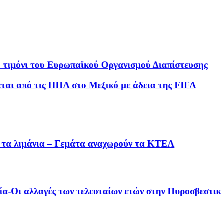
 τιμόνι του Ευρωπαϊκού Οργανισμού Διαπίστευσης
εται από τις ΗΠΑ στο Μεξικό με άδεια της FIFA
» τα λιμάνια – Γεμάτα αναχωρούν τα ΚΤΕΛ
γία-Οι αλλαγές των τελευταίων ετών στην Πυροσβεστι