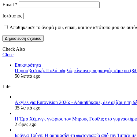
Email
*
Ιστότοπος
Αποθήκευσε το όνομά μου, email, και τον ιστότοπο μου σε αυτό
Check Also
Close
Επικαιρότητα
Πυροσβεστική: Πολύ υψηλός κίνδυνος πυρκαγιάς σήμερα (8/0
50 λεπτά ago
Life
Akylas για Eurovision 2026: «Aδικηθήκαμε, δεν αξίζαμε τη 
35 λεπτά ago
Η Έμα Χέμινγκ γνώρισε τον Μπρους Γουίλις στο γυμναστήρι
2 ώρες ago
Ιωάννα Τούνη: Η αδημοσίευτη φωτογραφία από την Ίμπιζα με