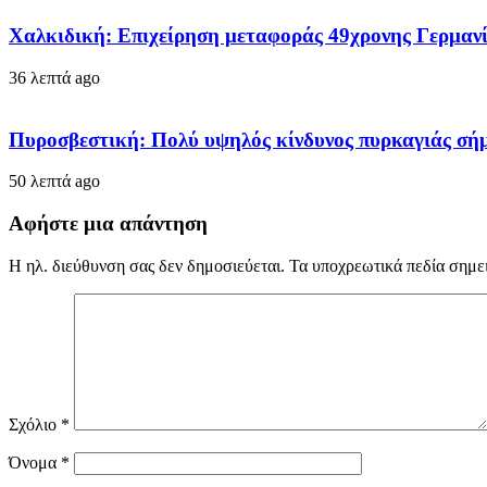
Χαλκιδική: Επιχείρηση μεταφοράς 49χρονης Γερμανί
36 λεπτά ago
Πυροσβεστική: Πολύ υψηλός κίνδυνος πυρκαγιάς σήμε
50 λεπτά ago
Αφήστε μια απάντηση
Η ηλ. διεύθυνση σας δεν δημοσιεύεται.
Τα υποχρεωτικά πεδία σημε
Σχόλιο
*
Όνομα
*