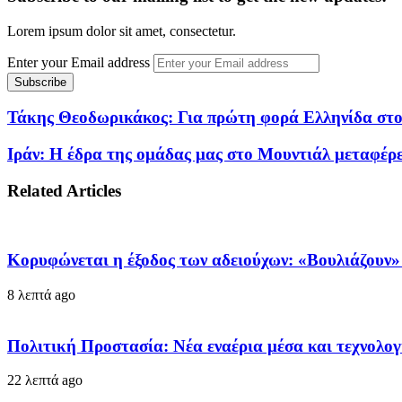
Lorem ipsum dolor sit amet, consectetur.
Enter your Email address
Τάκης Θεοδωρικάκος: Για πρώτη φορά Ελληνίδα στο
Ιράν: Η έδρα της ομάδας μας στο Μουντιάλ μεταφέρ
Related Articles
Κορυφώνεται η έξοδος των αδειούχων: «Βουλιάζουν
8 λεπτά ago
Πολιτική Προστασία: Νέα εναέρια μέσα και τεχνολο
22 λεπτά ago