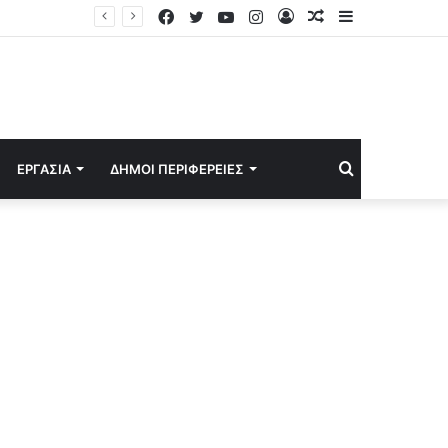
Facebook
Twitter
YouTube
Instagram
Log
Random
Sidebar
ίδες»
In
Article
Search
ΕΡΓΑΣΊΑ
ΔΉΜΟΙ ΠΕΡΙΦΈΡΕΙΕΣ
for