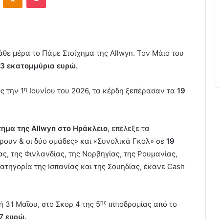
άθε μέρα το Πάμε Στοίχημα της Allwyn. Τον Μάιο του
3 εκατομμύρια ευρώ.
η
ς την 1
Ιουνίου του 2026, τα κέρδη ξεπέρασαν τα
19
τημα της
Allwyn
στο Ηράκλειο
, επέλεξε τα
ρουν & οι δύο ομάδες» και «Συνολικά Γκολ» σε
19
ς, της Φινλανδίας, της Νορβηγίας, της Ρουμανίας,
κατηγορία της Ισπανίας και της Σουηδίας, έκανε Cash
ης
 31 Μαΐου, στο Σκορ 4 της 5
ιπποδρομίας από το
7 ευρώ.