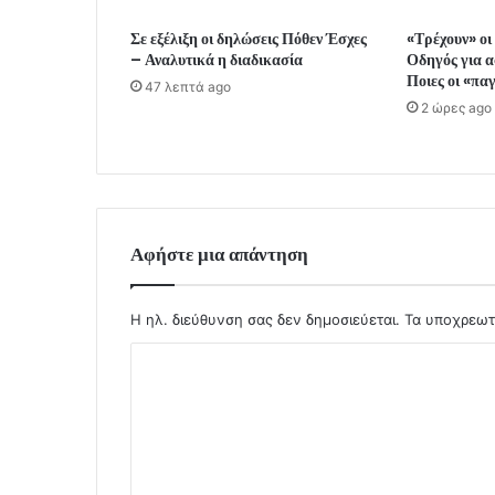
Σε εξέλιξη οι δηλώσεις Πόθεν Έσχες
«Τρέχουν» οι
– Αναλυτικά η διαδικασία
Οδηγός για α
Ποιες οι «πα
47 λεπτά ago
2 ώρες ago
Αφήστε μια απάντηση
Η ηλ. διεύθυνση σας δεν δημοσιεύεται.
Τα υποχρεωτ
Σ
χ
ό
λ
ι