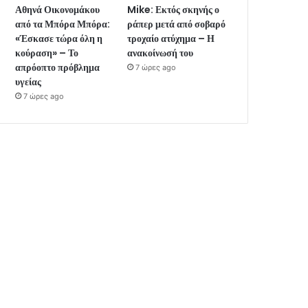
Αθηνά Οικονομάκου
Mike: Εκτός σκηνής ο
από τα Μπόρα Μπόρα:
ράπερ μετά από σοβαρό
«Έσκασε τώρα όλη η
τροχαίο ατύχημα – Η
κούραση» – Το
ανακοίνωσή του
απρόοπτο πρόβλημα
7 ώρες ago
υγείας
7 ώρες ago