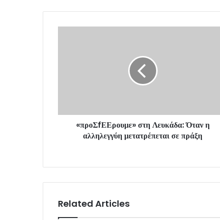
o
u
r
E
m
a
i
l
a
d
d
r
«προΣfΕΕρουμε» στη Λευκάδα: Όταν η
e
αλληλεγγύη μετατρέπεται σε πράξη
s
s
Related Articles