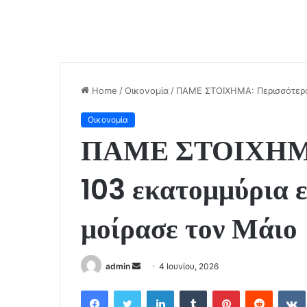
Home
/
Οικονομία
/
ΠΑΜΕ ΣΤΟΙΧΗΜΑ: Περισσότερα 
Οικονομία
ΠΑΜΕ ΣΤΟΙΧΗΜΑ:
103 εκατομμύρια 
μοίρασε τον Μάιο
admin
S
4 Ιουνίου, 2026
e
Facebook
Twitter
LinkedIn
Tumblr
Pinterest
Reddit
VK
n