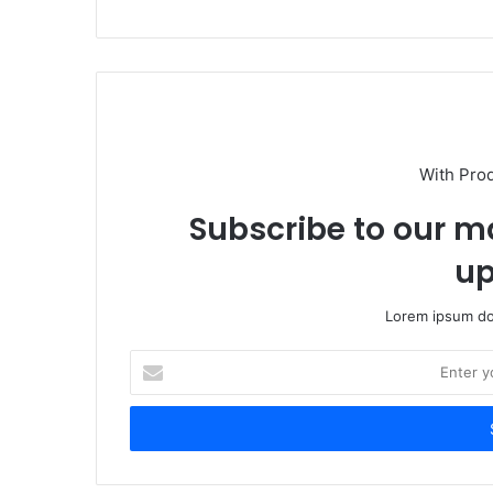
s
i
t
e
With Pro
Subscribe to our ma
up
Lorem ipsum dol
E
n
t
e
r
y