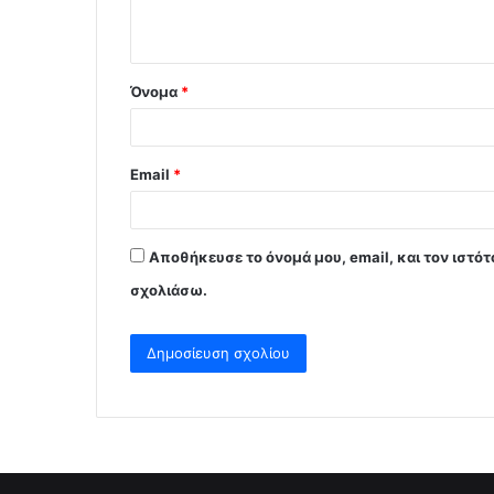
ο
*
Όνομα
*
Email
*
Αποθήκευσε το όνομά μου, email, και τον ιστό
σχολιάσω.