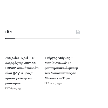
Life
Αντζελίνα Τζολί – Ο
Γιώργος Λιάγκας –
αδερφός της James
Μαρία Αντωνά: Το
Haven αποκάλυψε ότι
φωτογραφικό άλμπουμ
είναι gay: «Έβαζα
των διακοπών τους σε
κρυφά γκλίτερ και
Μύκονο και Τήνο
μάσκαρα»
7 ώρες ago
7 ώρες ago