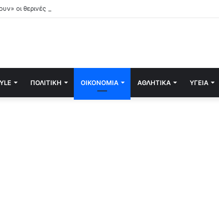
ουν» οι θερινές εκπτώσεις: Οδηγός για ασφαλείς αγορές – Ποιες οι «παγ
TYLE
ΠΟΛΙΤΙΚΉ
ΟΙΚΟΝΟΜΊΑ
ΑΘΛΗΤΙΚΆ
ΥΓΕΊΑ