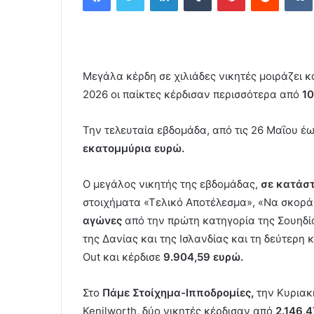
d
a
n
e
Μεγάλα κέρδη σε χιλιάδες νικητές μοιράζει κ
m
a
2026 οι παίκτες κέρδισαν περισσότερα από
10
i
l
Την τελευταία εβδομάδα, από τις 26 Μαΐου έω
εκατομμύρια ευρώ.
Ο μεγάλος νικητής της εβδομάδας,
σε κατάσ
στοιχήματα «Τελικό Αποτέλεσμα», «Να σκορά
αγώνες
από την πρώτη κατηγορία της Σουηδία
της Δανίας και της Ισλανδίας και τη δεύτερη 
Out και κέρδισε
9.904,59 ευρώ.
Στο
Πάμε Στοίχημα-Ιπποδρομίες,
την Κυριακή
Kenilworth, δύο νικητές κέρδισαν από
2.146,4