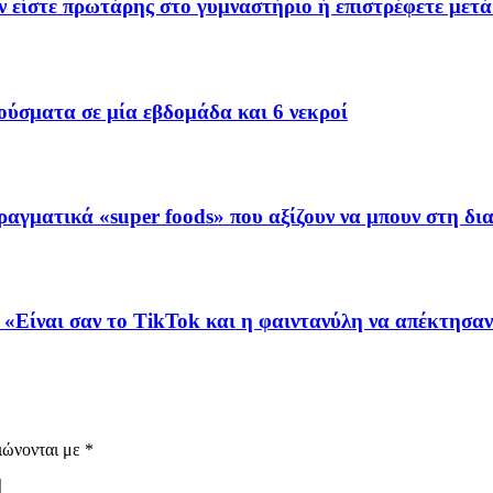
ν είστε πρωτάρης στο γυμναστήριο ή επιστρέφετε μετά
ρούσματα σε μία εβδομάδα και 6 νεκροί
ραγματικά «super foods» που αξίζουν να μπουν στη δι
 «Είναι σαν το TikTok και η φαιντανύλη να απέκτησαν
ιώνονται με
*