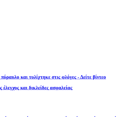
ύραυλο και τυλίχτηκε στις φλόγες - Δείτε βίντεο
ς έλεγχος και δικλείδες ασφαλείας