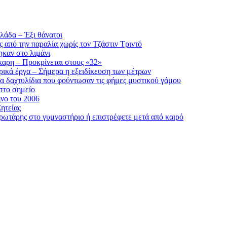
λάδα – Έξι θάνατοι
ς από την παραλία χωρίς τον Τζάστιν Τριντό
ηκαν στο λιμάνι
καρη – Προκρίνεται στους «32»
ρικά έργα – Σήμερα η εξειδίκευση των μέτρων
τα δαχτυλίδια που φούντωσαν τις φήμες μυστικού γάμου
στο σημείο
νο του 2006
ητείας
πρωτάρης στο γυμναστήριο ή επιστρέφετε μετά από καιρό