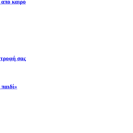
 από καιρό
ατροφή σας
 παιδί»