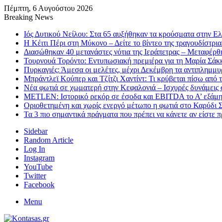
Πέμπτη, 6 Αυγούστου 2026
Breaking News
Ιός Δυτικού Νείλου: Στα 65 αυξήθηκαν τα κρούσματα στην Ελ
H Κέιτι Πέρι στη Μύκονο – Δείτε το βίντεο της τραγουδίστρια
Διασώθηκαν 40 μετανάστες νότια της Ιεράπετρας – Μεταφέρθ
Τουρνουά Τορόντο: Εντυπωσιακή πρεμιέρα για τη Μαρία Σάκ
Πυρκαγιές: Άμεσα οι μελέτες, μέχρι Δεκέμβρη τα αντιπλημμυ
Μπράντλεϊ Κούπερ και Τζίτζι Χαντίντ: Τι κρύβεται πίσω από 
Νέα φωτιά σε χωματερή στην Κεφαλονιά – Ισχυρές δυνάμεις 
METLEN: Ιστορικό ρεκόρ σε έσοδα και EBITDA το Α’ εξάμη
Οριοθετημένη και χωρίς ενεργό μέτωπο η φωτιά στο Καρύδι Σ
Τα 3 πιο σημαντικά πράγματα που πρέπει να κάνετε αν είστε 
Sidebar
Random Article
Log In
Instagram
YouTube
Twitter
Facebook
Menu