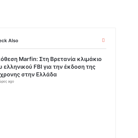
C
eck Also
l
o
όθεση Marfin: Στη Βρετανία κλιμάκιο
s
e
υ ελληνικού FBI για την έκδοση της
χρονης στην Ελλάδα
ώρες ago