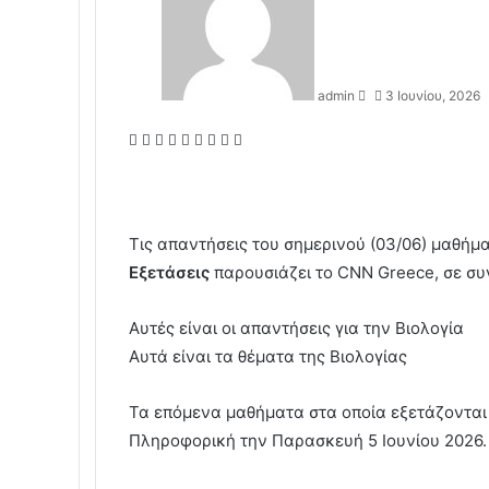
n
d
a
n
admin
3 Ιουνίου, 2026
e
m
F
T
L
T
P
R
V
O
P
a
a
w
i
u
i
e
K
d
o
i
c
i
n
m
n
d
o
n
c
l
e
t
k
b
t
d
n
o
k
b
t
e
l
e
i
t
k
e
Τις απαντήσεις του σημερινού (03/06) μαθήμα
o
e
d
r
r
t
a
l
t
Εξετάσεις
παρουσιάζει το CNN Greece, σε συ
o
r
I
e
k
a
k
n
s
t
s
t
e
s
Αυτές είναι οι απαντήσεις για την Βιολογία
n
Αυτά είναι τα θέματα της Βιολογίας
i
k
Τα επόμενα μαθήματα στα οποία εξετάζονται σ
i
Πληροφορική την Παρασκευή 5 Ιουνίου 2026.