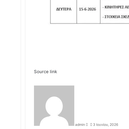
Source link
S
e
n
d
a
n
admin
3 Ιουνίου, 2026
e