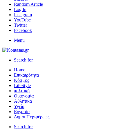
Random Article
Log In
Instagram
YouTube
Twitter
Facebook
Menu
Search for
Home
Επικαιρότητα
Κόσμος
LifeStyle
πολιτική
Οικονομία
Αθλητικά
Υγεία
Εργασία
Δήμοι Περιφέρειες
Search for