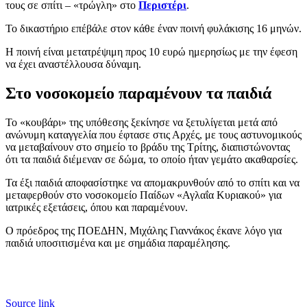
τους σε σπίτι – «τρώγλη» στο
Περιστέρι
.
Το δικαστήριο επέβάλε στον κάθε έναν ποινή φυλάκισης 16 μηνών.
Η ποινή είναι μετατρέψιμη προς 10 ευρώ ημερησίως με την έφεση
να έχει αναστέλλουσα δύναμη.
Στο νοσοκομείο παραμένουν τα παιδιά
Το «κουβάρι» της υπόθεσης ξεκίνησε να ξετυλίγεται μετά από
ανώνυμη καταγγελία που έφτασε στις Αρχές, με τους αστυνομικούς
να μεταβαίνουν στο σημείο το βράδυ της Τρίτης, διαπιστώνοντας
ότι τα παιδιά διέμεναν σε δώμα, το οποίο ήταν γεμάτο ακαθαρσίες.
Τα έξι παιδιά αποφασίστηκε να απομακρυνθούν από το σπίτι και να
μεταφερθούν στο νοσοκομείο Παίδων «Αγλαΐα Κυριακού» για
ιατρικές εξετάσεις, όπου και παραμένουν.
Ο πρόεδρος της ΠΟΕΔΗΝ, Μιχάλης Γιαννάκος έκανε λόγο για
παιδιά υποσιτισμένα και με σημάδια παραμέλησης.
Source link