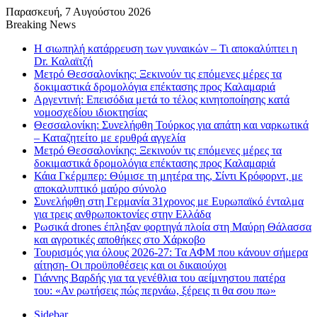
Παρασκευή, 7 Αυγούστου 2026
Breaking News
Η σιωπηλή κατάρρευση των γυναικών – Τι αποκαλύπτει η
Dr. Καλαϊτζή
Μετρό Θεσσαλονίκης: Ξεκινούν τις επόμενες μέρες τα
δοκιμαστικά δρομολόγια επέκτασης προς Καλαμαριά
Αργεντινή: Επεισόδια μετά το τέλος κινητοποίησης κατά
νομοσχεδίου ιδιοκτησίας
Θεσσαλονίκη: Συνελήφθη Τούρκος για απάτη και ναρκωτικά
– Καταζητείτο με ερυθρά αγγελία
Μετρό Θεσσαλονίκης: Ξεκινούν τις επόμενες μέρες τα
δοκιμαστικά δρομολόγια επέκτασης προς Καλαμαριά
Κάια Γκέρμπερ: Θύμισε τη μητέρα της, Σίντι Κρόφορντ, με
αποκαλυπτικό μαύρο σύνολο
Συνελήφθη στη Γερμανία 31χρονος με Ευρωπαϊκό ένταλμα
για τρεις ανθρωποκτονίες στην Ελλάδα
Ρωσικά drones έπληξαν φορτηγά πλοία στη Μαύρη Θάλασσα
και αγροτικές αποθήκες στο Χάρκοβο
Τουρισμός για όλους 2026-27: Τα ΑΦΜ που κάνουν σήμερα
αίτηση- Οι προϋποθέσεις και οι δικαιούχοι
Γιάννης Βαρδής για τα γενέθλια του αείμνηστου πατέρα
του: «Αν ρωτήσεις πώς περνάω, ξέρεις τι θα σου πω»
Sidebar