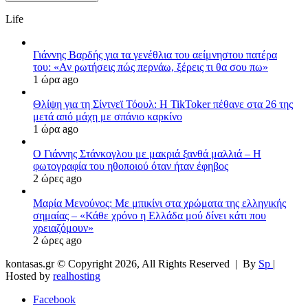
Life
Γιάννης Βαρδής για τα γενέθλια του αείμνηστου πατέρα
του: «Αν ρωτήσεις πώς περνάω, ξέρεις τι θα σου πω»
1 ώρα ago
Θλίψη για τη Σίντνεϊ Τόουλ: Η TikToker πέθανε στα 26 της
μετά από μάχη με σπάνιο καρκίνο
1 ώρα ago
Ο Γιάννης Στάνκογλου με μακριά ξανθά μαλλιά – Η
φωτογραφία του ηθοποιού όταν ήταν έφηβος
2 ώρες ago
Μαρία Μενούνος: Με μπικίνι στα χρώματα της ελληνικής
σημαίας – «Κάθε χρόνο η Ελλάδα μού δίνει κάτι που
χρειαζόμουν»
2 ώρες ago
kontasas.gr © Copyright 2026, All Rights Reserved |
By
Sp
|
Hosted by
realhosting
Facebook