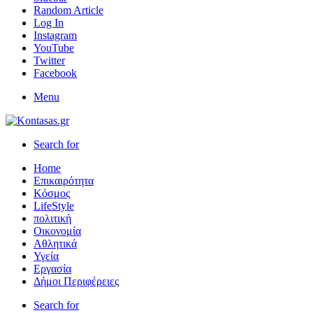
Random Article
Log In
Instagram
YouTube
Twitter
Facebook
Menu
Search for
Home
Επικαιρότητα
Κόσμος
LifeStyle
πολιτική
Οικονομία
Αθλητικά
Υγεία
Εργασία
Δήμοι Περιφέρειες
Search for