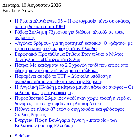
Δευτέρα, 10 Αυγούστου 2026
Breaking News
Η Ρίκα Διαλυνά έγινε 95 – Η φωτογραφία πάνω σε σκάφος
από τη δεκαετία του 1960
Ρόδος: Σύλληψη 73χρονου για διάθεση αλκοόλ σε τρεις
ανήλικους
«Αγώνας δρόμου» για τη φοιτητική κατοικία: Ο «χάρτης» με
τις πιο οικονομικές περιοχές στην Ελλάδα
Ευρωπαϊκό Πρωτάθλημα Στίβου: Στον τελικό ο Μίλτος
Τεντόγλου – «Πέταξε» στα 8.26μ
Πάτρα: Με κατάγματα το 2,5 χρονών παιδί που έπεσε από
ύψος τριών μέτρων σε δέντρο και σώθηκε
Παραμένει ακριβό το TTF – Δύσκολη υπόθεση η
αναπλήρωση των αποθεμάτων στην Ευρώπη
H Αγγελική Ηλιάδη με κίτρινο μπικίνι πάνω σε σκάφος – Οι
καλοκαιρινές φωτογραφίες της
Πυροσβεστικό Σώμα: Δεν αφέθηκαν χωρίς τροφή ή νερό οι
δυνάμεις που επιχείρησαν στη Δυτική Αττική
Πέθανε σε ηλικία 87 ετών ο συγγραφέας και φιλόσοφος
Στέλιος Ράμφος
Ενέργεια: Πώς η Βουλγαρία έγινε η «μπαταρία» των
Βαλκανίων (και της Ελλάδας)
Sidebar