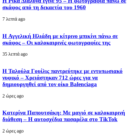
Η Ρίκα Διαλυνά έγινε 95 – Η φωτογραφία πάνω σε
σκάφος από τη δεκαετία του 1960
7 λεπτά ago
H Αγγελική Ηλιάδη με κίτρινο μπικίνι πάνω σε
σκάφος – Οι καλοκαιρινές φωτογραφίες της
35 λεπτά ago
Η Ταλούλα Γουίλις παντρεύτηκε με εντυπωσιακό
νυφικό – Χρειάστηκαν 712 ώρες για να
δημιουργηθεί από τον οίκο Balenciaga
2 ώρες ago
Κατερίνα Παπουτσάκη: Με μαγιό σε καλοκαιρινή
διάθεση – Η αυτοσχέδια πασαρέλα στο TikTok
2 ώρες ago