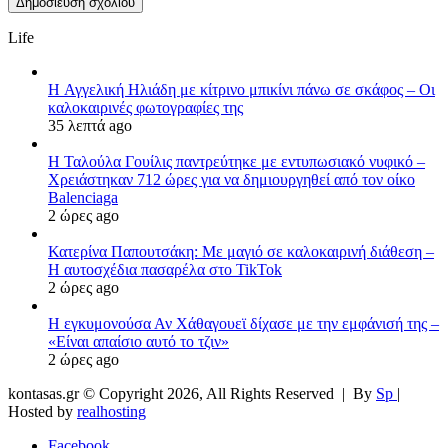
Life
H Αγγελική Ηλιάδη με κίτρινο μπικίνι πάνω σε σκάφος – Οι
καλοκαιρινές φωτογραφίες της
35 λεπτά ago
Η Ταλούλα Γουίλις παντρεύτηκε με εντυπωσιακό νυφικό –
Χρειάστηκαν 712 ώρες για να δημιουργηθεί από τον οίκο
Balenciaga
2 ώρες ago
Κατερίνα Παπουτσάκη: Με μαγιό σε καλοκαιρινή διάθεση –
Η αυτοσχέδια πασαρέλα στο TikTok
2 ώρες ago
Η εγκυμονούσα Αν Χάθαγουεϊ δίχασε με την εμφάνισή της –
«Είναι απαίσιο αυτό το τζιν»
2 ώρες ago
kontasas.gr © Copyright 2026, All Rights Reserved |
By
Sp
|
Hosted by
realhosting
Facebook