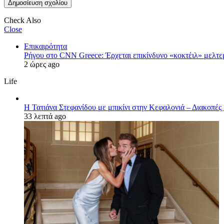
Check Also
Close
Επικαιρότητα
Ρήγου στο CNN Greece: Έρχεται επικίνδυνο «κοκτέιλ» μελτεμ
2 ώρες ago
Life
Η Τατιάνα Στεφανίδου με μπικίνι στην Κεφαλονιά – Διακοπές 
33 λεπτά ago