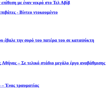
επίθεση με έναν νεκρό στο Τελ Αβίβ
πιβάτες - Βίντεο ντοκουμέντο
ου έβαλε την σορό του πατέρα του σε καταψύκτη
 Αθήνας – Σε τελικό στάδιο μεγάλο έργο αναβάθμισης
 – Ένας τραυματίας