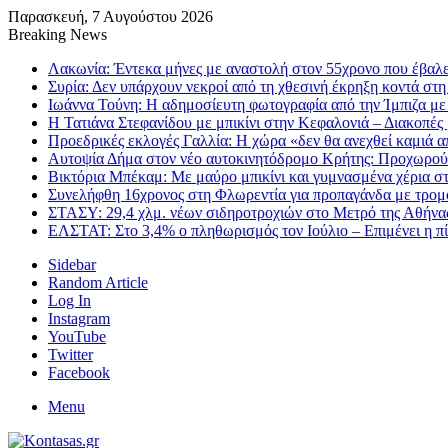
Παρασκευή, 7 Αυγούστου 2026
Breaking News
Λακωνία: Έντεκα μήνες με αναστολή στον 55χρονο που έβαλε
Συρία: Δεν υπάρχουν νεκροί από τη χθεσινή έκρηξη κοντά στ
Ιωάννα Τούνη: Η αδημοσίευτη φωτογραφία από την Ίμπιζα με
Η Τατιάνα Στεφανίδου με μπικίνι στην Κεφαλονιά – Διακοπές 
Προεδρικές εκλογές Γαλλία: Η χώρα «δεν θα ανεχθεί καμιά α
Αυτοψία Δήμα στον νέο αυτοκινητόδρομο Κρήτης: Προχωρού
Βικτόρια Μπέκαμ: Με μαύρο μπικίνι και γυμνασμένα χέρια στ
Συνελήφθη 16χρονος στη Φλωρεντία για προπαγάνδα με τρομο
ΣΤΑΣΥ: 29,4 χλμ. νέων σιδηροτροχιών στο Μετρό της Αθήνας
ΕΛΣΤΑΤ: Στο 3,4% ο πληθωρισμός τον Ιούλιο – Επιμένει η πί
Sidebar
Random Article
Log In
Instagram
YouTube
Twitter
Facebook
Menu