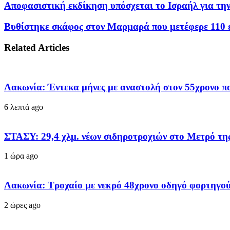
Αποφασιστική εκδίκηση υπόσχεται το Ισραήλ για την 
Bυθίστηκε σκάφος στον Μαρμαρά που μετέφερε 110 ε
Related Articles
Λακωνία: Έντεκα μήνες με αναστολή στον 55χρονο π
6 λεπτά ago
ΣΤΑΣΥ: 29,4 χλμ. νέων σιδηροτροχιών στο Μετρό της
1 ώρα ago
Λακωνία: Τροχαίο με νεκρό 48χρονο οδηγό φορτηγού
2 ώρες ago