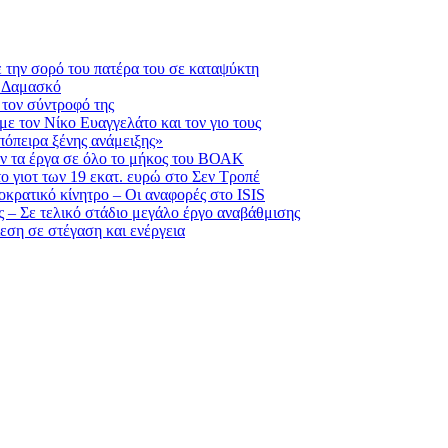
 την σορό του πατέρα του σε καταψύκτη
η Δαμασκό
 τον σύντροφό της
με τον Νίκο Ευαγγελάτο και τον γιο τους
πόπειρα ξένης ανάμειξης»
ν τα έργα σε όλο το μήκος του ΒΟΑΚ
ο γιοτ των 19 εκατ. ευρώ στο Σεν Τροπέ
κρατικό κίνητρο – Οι αναφορές στο ISIS
 – Σε τελικό στάδιο μεγάλο έργο αναβάθμισης
εση σε στέγαση και ενέργεια