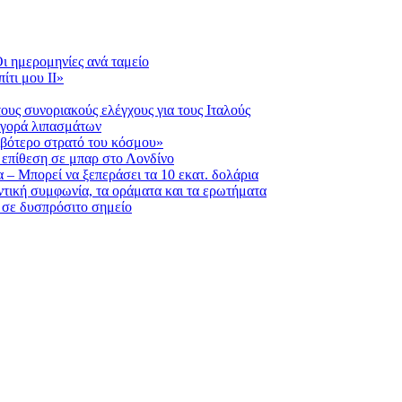
ι ημερομηνίες ανά ταμείο
ίτι μου ΙΙ»
ους συνοριακούς ελέγχους για τους Ιταλούς
 αγορά λιπασμάτων
ριβότερο στρατό του κόσμου»
η επίθεση σε μπαρ στο Λονδίνο
 – Μπορεί να ξεπεράσει τα 10 εκατ. δολάρια
τική συμφωνία, τα οράματα και τα ερωτήματα
 σε δυσπρόσιτο σημείο