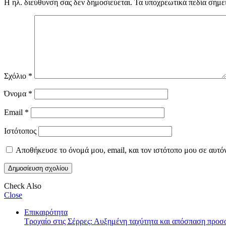
Η ηλ. διεύθυνση σας δεν δημοσιεύεται.
Τα υποχρεωτικά πεδία σημε
Σχόλιο
*
Όνομα
*
Email
*
Ιστότοπος
Αποθήκευσε το όνομά μου, email, και τον ιστότοπο μου σε αυτό
Check Also
Close
Επικαιρότητα
Τροχαίο στις Σέρρες: Αυξημένη ταχύτητα και απόσπαση προ