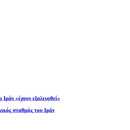
 Ιράν «έχουν εξαλειφθεί»
ικός σταθμός του Ιράν