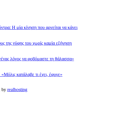
τρα: Η μία κίνηση που αρνείται να κάνει
υς της νύφης του χωρίς καμία εξήγηση
νένας λόγος να φοβόμαστε τη θάλασσα»
 «Μόλις κατάλαβε τι έχει, έφυγε»
d by
realhosting