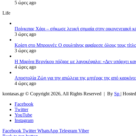
5 ώρες ago
Life
Πρίγκιπας Χάρι – σήκωσε λευκή σημαία στην οικογενειακή κόν
3 ώρες ago
Κρίση στο Μπρουνέι: Ο σουλτάνος αφαίρεσε όλους τους τίτλο
3 ώρες ago
Η Μαρίνα Βερνίκου πόζαρε με λαγοκέφαλο: «Δεν υπάρχει κα
4 ώρες ago
Αποστολία Ζώη για την απώλεια της μητέρας της από καρκίνο:
4 ώρες ago
kontasas.gr © Copyright 2026, All Rights Reserved |
By
Sp
| Hoste
Facebook
Twitter
YouTube
Instagram
Facebook
Twitter
WhatsApp
Telegram
Viber