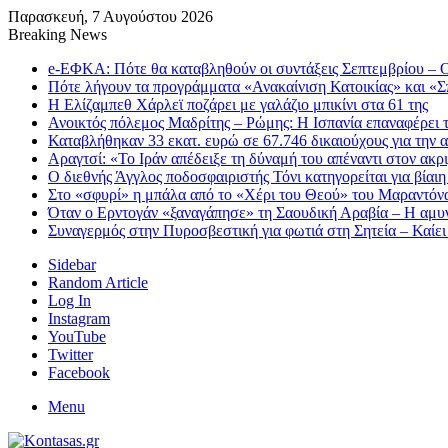
Παρασκευή, 7 Αυγούστου 2026
Breaking News
e-ΕΦΚΑ: Πότε θα καταβληθούν οι συντάξεις Σεπτεμβρίου – Ο
Πότε λήγουν τα προγράμματα «Ανακαίνιση Κατοικίας» και «Σπ
Η Ελίζαμπεθ Χάρλεϊ ποζάρει με γαλάζιο μπικίνι στα 61 της
Ανοικτός πόλεμος Μαδρίτης – Ρώμης: Η Ισπανία επαναφέρει τ
Καταβλήθηκαν 33 εκατ. ευρώ σε 67.746 δικαιούχους για την
Αραγτσί: «Το Ιράν απέδειξε τη δύναμή του απέναντι στον ακ
Ο διεθνής Άγγλος ποδοσφαιριστής Τόνι κατηγορείται για βίαι
Στο «σφυρί» η μπάλα από το «Χέρι του Θεού» του Μαραντόνα
Όταν ο Ερντογάν «ξαναγάπησε» τη Σαουδική Αραβία – Η αμυν
Συναγερμός στην Πυροσβεστική για φωτιά στη Σητεία – Καίει
Sidebar
Random Article
Log In
Instagram
YouTube
Twitter
Facebook
Menu