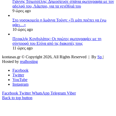
Γιάννης Τσιμιτσέλης: Δημοσίευσε σπάνια φωτογραφία με τον
αδελφό του, Λάμπρο, για τα γενέθλιά του
9 ώρες ago
Στο νοσοκομείο η Ιωάννα Τούνη: «Τι μάτι πρέπει να έχω
φάει…»
10 ώρες ago
Περικλής Κονδυλάτος: Οι πρώτες φωτογραφίες με τη
σύντροφό του Ελίνα από τις διακοπές τους
11 ώρες ago
kontasas.gr © Copyright 2026, All Rights Reserved |
By
Sp
|
Hosted by
realhosting
Facebook
Twitter
YouTube
Instagram
Facebook
Twitter
WhatsApp
Telegram
Viber
Back to top button