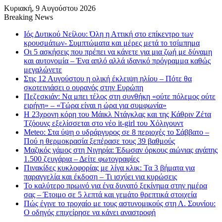
Κυριακή, 9 Αυγούστου 2026
Breaking News
Ιός Δυτικού Νείλου: Όλη η Αττική στο επίκεντρο των
κρουσμάτων- Συμπτώματα και μέρες μετά το τσίμπημα
Οι 5 ασκήσεις που πρέπει να κάνετε για μια ζωή με δύναμη
και αυτονομία – Ένα απλό αλλά ιδανικό πρόγραμμα καθώς
μεγαλώνετε
Στις 12 Αυγούστου η ολική έκλειψη ηλίου – Πότε θα
σκοτεινιάσει ο ουρανός στην Ευρώπη
Πεζεσκιάν: Να μπει τέλος στη συνθήκη «ούτε πόλεμος ούτε
ειρήνη» – «Τώρα είναι η ώρα για συμφωνία»
Η 23χρονη κόρη τoυ Μάικλ Ντάγκλας και της Κάθριν Ζέτα
Τζόουνς εξελίσσεται στο νέο it-girl του Χόλιγουντ
Meteo: Στα ύψη ο υδράργυρος σε 8 περιοχές το Σάββατο –
Πού η θερμοκρασία ξεπέρασε τους 39 βαθμούς
Μαζικός γάμος στη Νιγηρία: Έδωσαν όρκους αιώνιας αγάπης
1.500 ζευγάρια – Δείτε φωτογραφίες
Πινακίδες κυκλοφορίας με λίγα κλικ: Τα 3 βήματα για
παραγγελία και έκδοση – Τι ισχύει για κυρώσεις
Το καλύτερο πρωινό για ένα δυνατό ξεκίνημα στην ημέρα
σας – Έτοιμο σε 5 λεπτά και γεμάτο θρεπτικά στοιχεία
Πώς έγινε το τροχαίο με τους αστυνομικούς στη Λ. Σουνίου:
Ο οδηγός επιχείρησε να κάνει αναστροφή