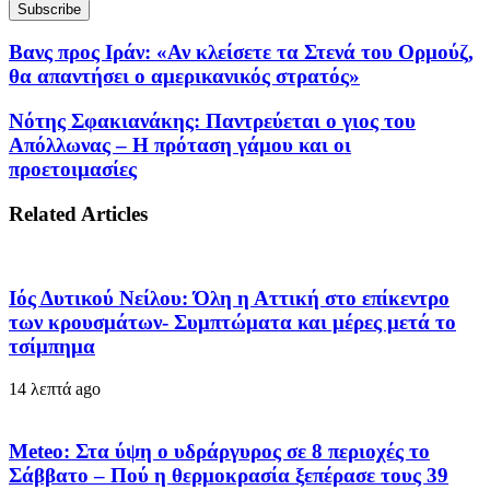
Βανς προς Ιράν: «Αν κλείσετε τα Στενά του Ορμούζ,
θα απαντήσει ο αμερικανικός στρατός»
Νότης Σφακιανάκης: Παντρεύεται ο γιος του
Απόλλωνας – Η πρόταση γάμου και οι
προετοιμασίες
Related Articles
Ιός Δυτικού Νείλου: Όλη η Αττική στο επίκεντρο
των κρουσμάτων- Συμπτώματα και μέρες μετά το
τσίμπημα
14 λεπτά ago
Meteo: Στα ύψη ο υδράργυρος σε 8 περιοχές το
Σάββατο – Πού η θερμοκρασία ξεπέρασε τους 39