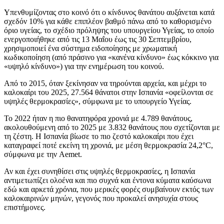
Υπενθυμίζοντας στο κοινό ότι ο κίνδυνος θανάτου αυξάνεται κατά
σχεδόν 10% για κάθε επιπλέον βαθμό πάνω από το καθορισμένο
όριο υγείας, το σχέδιο πρόληψης του υπουργείου Υγείας, το οποίο
ενεργοποιήθηκε από τις 13 Μαΐου έως τις 30 Σεπτεμβρίου,
χρησιμοποιεί ένα σύστημα ειδοποίησης με χρωματική
κωδικοποίηση (από πράσινο για «κανένα κίνδυνο» έως κόκκινο για
«υψηλό κίνδυνο») για την ενημέρωση του κοινού.
Από το 2015, όταν ξεκίνησαν να τηρούνται αρχεία, και μέχρι το
καλοκαίρι του 2025, 27.564 θάνατοι στην Ισπανία «οφείλονται σε
υψηλές θερμοκρασίες», σύμφωνα με το υπουργείο Υγείας.
Το 2022 ήταν η πιο θανατηφόρα χρονιά με 4.789 θανάτους,
ακολουθούμενη από το 2025 με 3.832 θανάτους που σχετίζονται με
τη ζέστη. Η Ισπανία βίωσε το πιο ζεστό καλοκαίρι που έχει
καταγραφεί ποτέ εκείνη τη χρονιά, με μέση θερμοκρασία 24,2°C,
σύμφωνα με την Aemet.
Αν και έχει συνηθίσει στις υψηλές θερμοκρασίες, η Ισπανία
αντιμετωπίζει ολοένα και πιο συχνά και έντονα κύματα καύσωνα
εδώ και αρκετά χρόνια, που μερικές φορές συμβαίνουν εκτός των
καλοκαιρινών μηνών, γεγονός που προκαλεί ανησυχία στους
επιστήμονες.