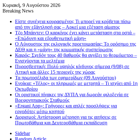
Κυριακή, 9 Αυγούστου 2026
Breaking News
Είστε συνέχεια κουρασμένοι; Τι μπορεί να κρύβεται πίσω
από την εξάντλησή σας – Αρκεί μια εξέταση αίματος
Τζο Μπάιντεν: Ο καρκίνος έχει κάνει μετάσταση στα οστά –
«Επώδυνη και εξουθενωτική μάχη»
Ο Αύγουστος της εκλογικής προετοιμασίας: Το ορόσημο της
ΔΕΘ και η «μάχη» της κομματικής συσπείρωσης
Καιρός: Σχεδόν τους 40 βαθμούς θα αγγίξει το θερμόμετρο –
Ενισχύονται τα μελτέμια
Πυροσβεστική: Πολύ υψηλός κίνδυνος σήμερα (9/08) σε
Αττική και άλλες 15 περιοχές της χώρας
Τα πρωτοσέλιδα των εφημερίδων (09 Αυγούστου)
Ενοίκια: «Τέλος» οι πληρωμές με μετρητά – Τι ισχύει από 1η
Οκτωβρίου
Οι οριστικοί πίνακες της ΔΥΠΑ για δωρεάν φιλοξενία σε
Βρεφονηπιακούς Σταθμούς
«Ergani App»: Γρήγορες και απλές προσλήψεις για
εργοδότες μέσω κινητού
Διορισμοί: Αντίστροφη μέτρηση για τις αιτήσεις σε
Πρωτοβάθμια και Δευτεροβάθμια εκπαίδευση
Sidebar
Random Article