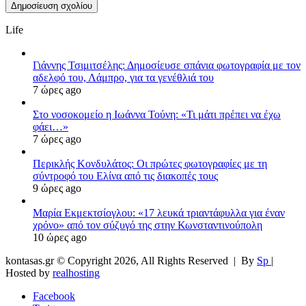
Life
Γιάννης Τσιμιτσέλης: Δημοσίευσε σπάνια φωτογραφία με τον
αδελφό του, Λάμπρο, για τα γενέθλιά του
7 ώρες ago
Στο νοσοκομείο η Ιωάννα Τούνη: «Τι μάτι πρέπει να έχω
φάει…»
7 ώρες ago
Περικλής Κονδυλάτος: Οι πρώτες φωτογραφίες με τη
σύντροφό του Ελίνα από τις διακοπές τους
9 ώρες ago
Μαρία Εκμεκτσίογλου: «17 λευκά τριαντάφυλλα για έναν
χρόνο» από τον σύζυγό της στην Κωνσταντινούπολη
10 ώρες ago
kontasas.gr © Copyright 2026, All Rights Reserved |
By
Sp
|
Hosted by
realhosting
Facebook