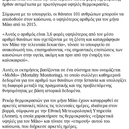
ήρθαν αντιμέτωπα με πρωτόγνωρα υψηλές θερμοκρασίες.
Σύμφωνα με το υπουργείο, οι θάνατοι 101 ανθρώπων μπορούν να
αποδοθούν στον καύσωνα, ο υψηλότερος αριθμός για τον μήνα
Μάιο από το 2015.
«Αυτός ο αριθμός είναι 3,6 φορές υψηλότερος από τον μέσο
αριθμό θανάτων που σχετίζονται με τη ζέστη και καταγράφηκαν
τον Μάιο την τελευταία δεκαετία», τόνισε το υπουργείο σε
ανακοίνωσή του, επισημαίνοντας «τις σημαντικές επιπτώσεις των
καυσώνων στην υγεία, ακόμη και πριν από την έναρξη του
καλοκαιριού».
Αυτές οι εκτιμήσεις βασίζονται σε ένα σύστημα που ονομάζεται
«MoMo» (Mortality Monitoring), το οποίο συλλέγει καθημερινά
δεδομένα για τον αριθμό των θανάτων στην Ισπανία και υπολογίζει
τη διαφορά μεταξύ της πραγματικής και της προβλεπόμενης
θνησιμότητας με βάση ιστορικά δεδομένα.
Ρεκόρ θερμοκρασιών για τον μήνα Μάιο έχουν καταρριφθεί σε
αρκετές ισπανικές πόλεις τις τελευταίες ημέρες, ιδιαίτερα στον
βορρά, σύμφωνα με την Εθνική Μετεωρολογική Υπηρεσία
(Aemet), η οποία χαρακτήρισε τις θερμοκρασίες «εξαιρετικά
υψηλές για τον Μάιο» και τόνισε την «επιμονή» αυτού του
καύσωνα, που διήρκεσε αρκετές ημέρες.