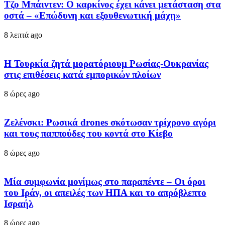
Τζο Μπάιντεν: Ο καρκίνος έχει κάνει μετάσταση στα
οστά – «Επώδυνη και εξουθενωτική μάχη»
8 λεπτά ago
Η Τουρκία ζητά μορατόριουμ Ρωσίας-Ουκρανίας
στις επιθέσεις κατά εμπορικών πλοίων
8 ώρες ago
Ζελένσκι: Ρωσικά drones σκότωσαν τρίχρονο αγόρι
και τους παππούδες του κοντά στο Κίεβο
8 ώρες ago
Μία συμφωνία μονίμως στο παραπέντε – Οι όροι
του Ιράν, οι απειλές των ΗΠΑ και το απρόβλεπτο
Ισραήλ
8 ώρες ago