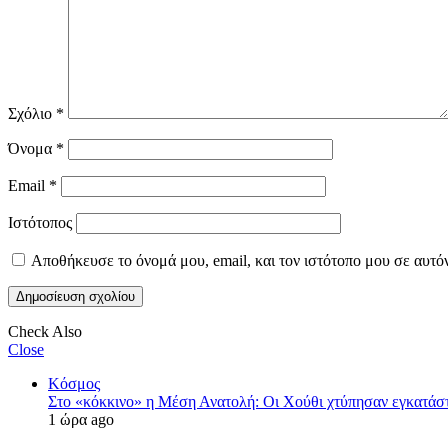
Σχόλιο
*
Όνομα
*
Email
*
Ιστότοπος
Αποθήκευσε το όνομά μου, email, και τον ιστότοπο μου σε αυτό
Check Also
Close
Κόσμος
Στο «κόκκινο» η Μέση Ανατολή: Οι Χούθι χτύπησαν εγκατά
1 ώρα ago