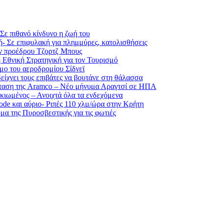
Σε πιθανό κίνδυνο η ζωή του
- Σε επιφυλακή για πλημμύρες, κατολισθήσεις
ν προέδρου Τζορτζ Μπους
 Εθνική Στρατηγική για τον Τουρισμό
ο του αεροδρομίου Σίδνεϊ
ίχνει τους επιβάτες να βουτάνε στη θάλασσα
σταση της Aramco – Νέο μήνυμα Αραγτσί σε ΗΠΑ
κιωμένος – Ανοιχτά όλα τα ενδεχόμενα
ode και αύριο- Ριπές 110 χλμ/ώρα στην Κρήτη
μα της Πυροσβεστικής για τις φωτιές