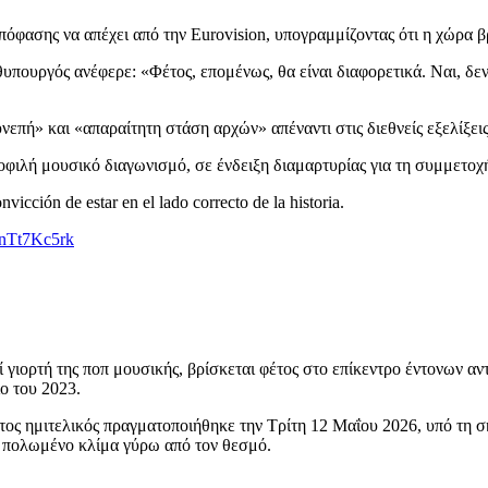
όφασης να απέχει από την Eurovision, υπογραμμίζοντας ότι η χώρα β
πουργός ανέφερε: «Φέτος, επομένως, θα είναι διαφορετικά. Ναι, δεν 
πή» και «απαραίτητη στάση αρχών» απέναντι στις διεθνείς εξελίξεις
μοφιλή μουσικό διαγωνισμό, σε ένδειξη διαμαρτυρίας για τη συμμετοχ
icción de estar en el lado correcto de la historia.
/cnTt7Kc5rk
ιορτή της ποπ μουσικής, βρίσκεται φέτος στο επίκεντρο έντονων αν
ο του 2023.
ώτος ημιτελικός πραγματοποιήθηκε την Τρίτη 12 Μαΐου 2026, υπό τη 
ο πολωμένο κλίμα γύρω από τον θεσμό.