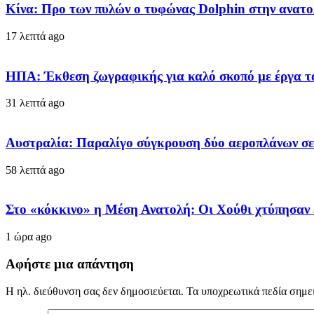
Κίνα: Προ των πυλών ο τυφώνας Dolphin στην ανατο
17 λεπτά ago
ΗΠΑ: Έκθεση ζωγραφικής για καλό σκοπό με έργα τ
31 λεπτά ago
Αυστραλία: Παραλίγο σύγκρουση δύο αεροπλάνων σε 
58 λεπτά ago
Στο «κόκκινο» η Μέση Ανατολή: Οι Χούθι χτύπησαν
1 ώρα ago
Αφήστε μια απάντηση
Η ηλ. διεύθυνση σας δεν δημοσιεύεται.
Τα υποχρεωτικά πεδία σημε