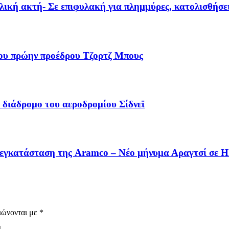
λική ακτή- Σε επιφυλακή για πλημμύρες, κατολισθήσε
ου πρώην προέδρου Τζορτζ Μπους
διάδρομο του αεροδρομίου Σίδνεϊ
 εγκατάσταση της Aramco – Νέο μήνυμα Αραγτσί σε 
ιώνονται με
*