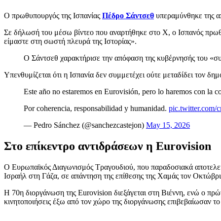
Ο πρωθυπουργός της Ισπανίας
Πέδρο Σάντσεθ
υπεραμύνθηκε της απ
Σε δήλωσή του μέσω βίντεο που αναρτήθηκε στο X, ο Ισπανός πρωθυ
είμαστε στη σωστή πλευρά της Ιστορίας».
Ο Σάντσεθ χαρακτήρισε την απόφαση της κυβέρνησής του «συνε
Υπενθυμίζεται ότι η Ισπανία δεν συμμετέχει ούτε μεταδίδει τον δη
Este año no estaremos en Eurovisión, pero lo haremos con la conv
Por coherencia, responsabilidad y humanidad.
pic.twitter.com
— Pedro Sánchez (@sanchezcastejon)
May 15, 2026
Στο επίκεντρο αντιδράσεων η Eurovision
Ο Ευρωπαϊκός Διαγωνισμός Τραγουδιού, που παραδοσιακά αποτελεί γ
Ισραήλ στη Γάζα, σε απάντηση της επίθεσης της Χαμάς τον Οκτώβρι
Η 70η διοργάνωση της Eurovision διεξάγεται στη Βιέννη, ενώ ο πρ
κινητοποιήσεις έξω από τον χώρο της διοργάνωσης επιβεβαίωσαν τ