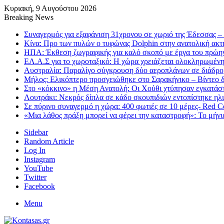
Κυριακή, 9 Αυγούστου 2026
Breaking News
Συναγερμός για εξαφάνιση 31χρονου σε χωριό της Έδεσσας – 
Κίνα: Προ των πυλών ο τυφώνας Dolphin στην ανατολική ακτή
ΗΠΑ: Έκθεση ζωγραφικής για καλό σκοπό με έργα του πρώη
ΕΛ.Α.Σ για το χωροταξικό: Η χώρα χρειάζεται ολοκληρωμένη
Αυστραλία: Παραλίγο σύγκρουση δύο αεροπλάνων σε διάδρομ
Μήλος: Ελικόπτερο προσγειώθηκε στο Σαρακήνικο – Βίντεο δε
Στο «κόκκινο» η Μέση Ανατολή: Οι Χούθι χτύπησαν εγκατά
Λουτράκι: Νεκρός δίπλα σε κάδο σκουπιδιών εντοπίστηκε ηλι
Σε πύρινο συναγερμό η χώρα: 400 φωτιές σε 10 μέρες- Red C
«Μια λάθος πράξη μπορεί να φέρει την καταστροφή»: Το μήνυ
Sidebar
Random Article
Log In
Instagram
YouTube
Twitter
Facebook
Menu