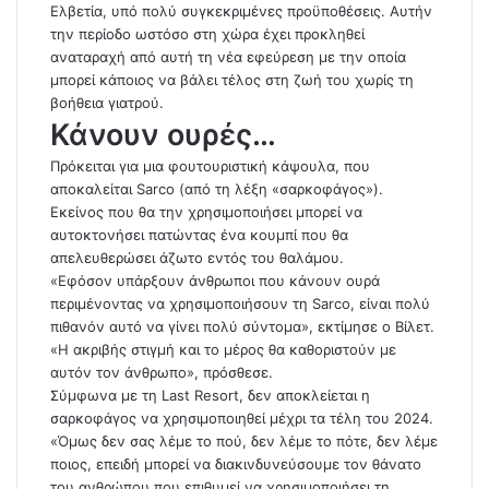
Ελβετία, υπό πολύ συγκεκριμένες προϋποθέσεις. Αυτήν
την περίοδο ωστόσο στη χώρα έχει προκληθεί
αναταραχή από αυτή τη νέα εφεύρεση με την οποία
μπορεί κάποιος να βάλει τέλος στη ζωή του χωρίς τη
βοήθεια γιατρού.
Κάνουν ουρές…
Πρόκειται για μια φουτουριστική κάψουλα, που
αποκαλείται Sarco (από τη λέξη «σαρκοφάγος»).
Εκείνος που θα την χρησιμοποιήσει μπορεί να
αυτοκτονήσει πατώντας ένα κουμπί που θα
απελευθερώσει άζωτο εντός του θαλάμου.
«Εφόσον υπάρξουν άνθρωποι που κάνουν ουρά
περιμένοντας να χρησιμοποιήσουν τη Sarco, είναι πολύ
πιθανόν αυτό να γίνει πολύ σύντομα», εκτίμησε ο Βίλετ.
«Η ακριβής στιγμή και το μέρος θα καθοριστούν με
αυτόν τον άνθρωπο», πρόσθεσε.
Σύμφωνα με τη Last Resort, δεν αποκλείεται η
σαρκοφάγος να χρησιμοποιηθεί μέχρι τα τέλη του 2024.
«Όμως δεν σας λέμε το πού, δεν λέμε το πότε, δεν λέμε
ποιος, επειδή μπορεί να διακινδυνεύσουμε τον θάνατο
του ανθρώπου που επιθυμεί να χρησιμοποιήσει τη