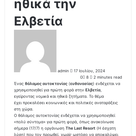
ηθικά την
Ελβετία
S
e
n
d
a
n
admin
17 Ιουλίου, 2024
e
0
8
2 minutes read
m
Ένας
θάλαμος αυτοκτονίας
(
ευθανασίας
) ενδέχεται να
a
χρησιμοποιηθεί για πρώτη φορά στην
Ελβετία
,
i
εγείροντας νομικά και ηθικά ζητήματα. Το θέμα
l
έχει προκαλέσει κοινωνικές και πολιτικές αναταράξεις
στη χώρα.
Ο θάλαμος αυτοκτονίας ενδέχεται να χρησιμοποιηθεί
«πολύ σύντομα» για πρώτη φορά, όπως ανακοίνωσε
σήμερα (17/7) η οργάνωση
The Last Resort
(Η έσχατη
λύση) που τον προωθεί, χωρίς ωστόσο να αποκαλύψει