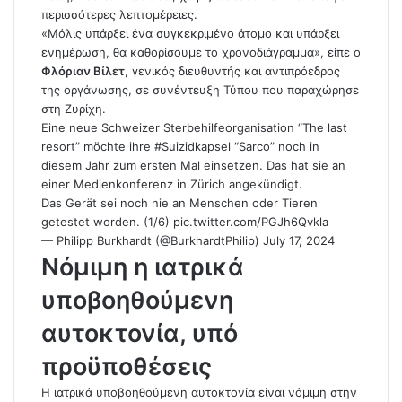
περισσότερες λεπτομέρειες.
«Μόλις υπάρξει ένα συγκεκριμένο άτομο και υπάρξει
ενημέρωση, θα καθορίσουμε το χρονοδιάγραμμα», είπε ο
Φλόριαν Βίλετ
, γενικός διευθυντής και αντιπρόεδρος
της οργάνωσης, σε συνέντευξη Τύπου που παραχώρησε
στη Ζυρίχη.
Eine neue Schweizer Sterbehilfeorganisation “The last
resort” möchte ihre
#Suizidkapsel
“Sarco” noch in
diesem Jahr zum ersten Mal einsetzen. Das hat sie an
einer Medienkonferenz in Zürich angekündigt.
Das Gerät sei noch nie an Menschen oder Tieren
getestet worden. (1/6)
pic.twitter.com/PGJh6Qvkla
— Philipp Burkhardt (@BurkhardtPhilip)
July 17, 2024
Νόμιμη η ιατρικά
υποβοηθούμενη
αυτοκτονία, υπό
προϋποθέσεις
Η ιατρικά υποβοηθούμενη αυτοκτονία είναι νόμιμη στην