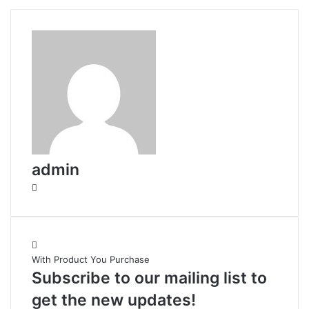
l
admin
W
e
b
s
i
With Product You Purchase
t
Subscribe to our mailing list to
e
get the new updates!