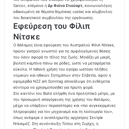
Sarco», επέμεινε η
Δρ Φιόνα Στιούαρτ,
κοινωνιολόγος
ειδικευμένη σε θέματα δημόσιας υγείας και σύμβουλος
του διοικητικού συμβουλίου της οργάνωσης.
Εφεύρεση του Φίλιπ
Νίτσκε
Ο θάλαμος είναι εφεύρεση του Αυστραλού Φίλιπ Νίτσκε,
πρώην γιατρού γνωστού για τις αμφιλεγόμενες θέσεις
του όσον αφορά το τέλος της ζωής. Μοιάζει με μικρή,
βιολετί καμπίνα πάνω σε ρόδες, ώστε να μεταφέρεται
εύκολα. Η πιθανή χρήση του εγείρει ωστόσο πλήθος
νομικών και ηθικών ζητημάτων στην Ελβετία, αφού η
εφημερίδα NZZ am Sonntag αποκάλυψε ότι ενδέχεται
σύντομα να χρησιμοποιηθεί για πρώτη φορά.
Στο καντόνι του Βαλέ ελήφθη ένα προληπτικό μέτρο, με
την προσωρινή απαγόρευση της χρήσης του θαλάμου,
μέχρι να υπάρξουν περισσότερες και «πιο συγκεκριμένες
πληροφορίες για τον μηχανισμό και τη λειτουργία του»,
όπως ανέφερε ο αναπληρωτής αρχίατρος Σεντρίκ
Ντεσιμόζ. Στη συνέντευξη Τύπου στη Ζυρίχη, η