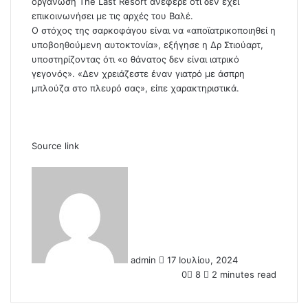
οργάνωση The Last Resort ανέφερε ότι δεν έχει
επικοινωνήσει με τις αρχές του Βαλέ.
Ο στόχος της σαρκοφάγου είναι να «αποϊατρικοποιηθεί η
υποβοηθούμενη αυτοκτονία», εξήγησε η Δρ Στιούαρτ,
υποστηρίζοντας ότι «ο θάνατος δεν είναι ιατρικό
γεγονός». «Δεν χρειάζεστε έναν γιατρό με άσπρη
μπλούζα στο πλευρό σας», είπε χαρακτηριστικά.
Source link
S
e
n
d
a
n
admin
17 Ιουλίου, 2024
e
0
8
2 minutes read
m
a
i