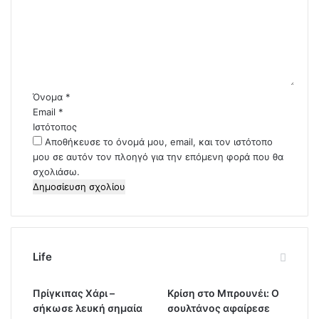
ό
λ
ι
ο
*
Όνομα
*
Email
*
Ιστότοπος
Αποθήκευσε το όνομά μου, email, και τον ιστότοπο
μου σε αυτόν τον πλοηγό για την επόμενη φορά που θα
σχολιάσω.
Life
Πρίγκιπας Χάρι –
Κρίση στο Μπρουνέι: Ο
σήκωσε λευκή σημαία
σουλτάνος αφαίρεσε