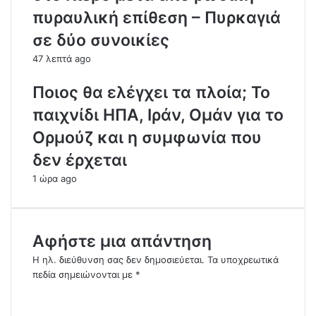
πυραυλική επίθεση – Πυρκαγιά
σε δύο συνοικίες
47 λεπτά ago
Ποιος θα ελέγχει τα πλοία; Το
παιχνίδι ΗΠΑ, Ιράν, Ομάν για το
Ορμούζ και η συμφωνία που
δεν έρχεται
1 ώρα ago
Αφήστε μια απάντηση
Η ηλ. διεύθυνση σας δεν δημοσιεύεται.
Τα υποχρεωτικά
πεδία σημειώνονται με
*
Σ
χ