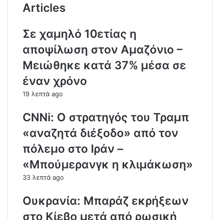
s
Articles
Σε χαμηλό 10ετίας η
αποψίλωση στον Αμαζόνιο –
Μειώθηκε κατά 37% μέσα σε
έναν χρόνο
19 λεπτά ago
CNNi: Ο στρατηγός του Τραμπ
«αναζητά διέξοδο» από τον
πόλεμο στο Ιράν –
«Μπούμερανγκ η κλιμάκωση»
33 λεπτά ago
Ουκρανία: Μπαράζ εκρήξεων
στο Κίεβο μετά από ρωσική