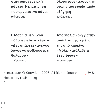
στην οικογενειακή
όλους τους τίτλους της
κόντρα: Η μία κίνηση
νύφης του χωρίς καμία
που αρνείται να κάνει
εξήγηση
9 ώρες ago
10 ώρες ago
Η Μαρίνα Βερνίκου
Αποστολία Ζώη για την
πόζαρε με λαγοκέφαλο:
απώλεια της μητέρας
«Δεν υπάρχει κανένας
της από καρκίνο:
λόγος να φοβόμαστε τη
«Μόλις κατάλαβε τι
θάλασσα»
έχει, έφυγε»
11 ώρες ago
11 ώρες ago
kontasas.gr © Copyright 2026, All Rights Reserved |
By
Sp
|
Hosted by
realhosting
Facebook
Twitter
YouTube
Instagram
Facebook
Twitter
WhatsApp
Telegram
Viber