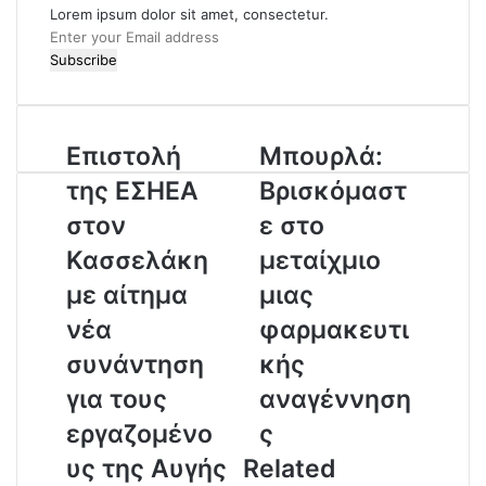
Lorem ipsum dolor sit amet, consectetur.
E
n
t
e
r
Επιστολή
Μπουρλά:
y
o
της ΕΣΗΕΑ
Βρισκόμαστ
u
r
στον
ε στο
E
Κασσελάκη
μεταίχμιο
m
a
με αίτημα
μιας
i
νέα
φαρμακευτι
l
a
συνάντηση
κής
d
για τους
αναγέννηση
d
r
εργαζομένο
ς
e
υς της Αυγής
Related
s