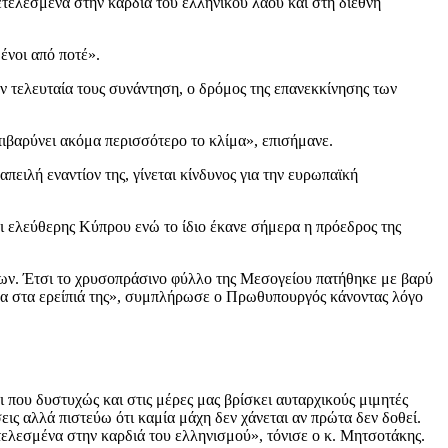
ετελεσμένα στην καρδιά του ελληνικού λαού και στη διεθνή
ένοι από ποτέ».
 τελευταία τους συνάντηση, ο δρόμος της επανεκκίνησης των
επιβαρύνει ακόμα περισσότερο το κλίμα», επισήμανε.
πειλή εναντίον της, γίνεται κίνδυνος για την ευρωπαϊκή
 ελεύθερης Κύπρου ενώ το ίδιο έκανε σήμερα η πρόεδρος της
έων. Έτσι το χρυσοπράσινο φύλλο της Μεσογείου πατήθηκε με βαρύ
λα στα ερείπιά της», συμπλήρωσε ο Πρωθυπουργός κάνοντας λόγο
 που δυστυχώς και στις μέρες μας βρίσκει αυταρχικούς μιμητές
ις αλλά πιστεύω ότι καμία μάχη δεν χάνεται αν πρώτα δεν δοθεί.
ετελεσμένα στην καρδιά του ελληνισμού», τόνισε ο κ. Μητσοτάκης.