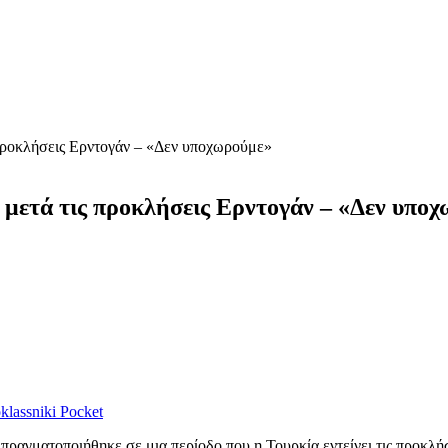
προκλήσεις Ερντογάν – «Δεν υποχωρούμε»
ετά τις προκλήσεις Ερντογάν – «Δεν υπο
lassniki
Pocket
αγματοποιήθηκε σε μια περίοδο που η Τουρκία εντείνει τις προκλή