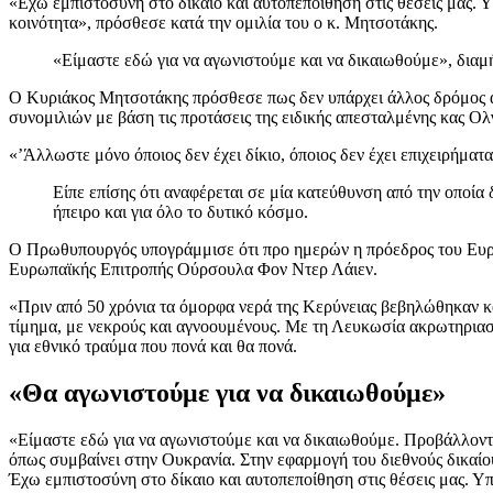
«Εχω εμπιστοσύνη στο δίκαιο και αυτοπεποίθηση στις θέσεις μας. Υ
κοινότητα», πρόσθεσε κατά την ομιλία του ο κ. Μητσοτάκης.
«Είμαστε εδώ για να αγωνιστούμε και να δικαιωθούμε», δια
Ο Κυριάκος Μητσοτάκης πρόσθεσε πως δεν υπάρχει άλλος δρόμος απ
συνομιλιών με βάση τις προτάσεις της ειδικής απεσταλμένης κας Ολ
«’Άλλωστε μόνο όποιος δεν έχει δίκιο, όποιος δεν έχει επιχειρήματ
Είπε επίσης ότι αναφέρεται σε μία κατεύθυνση από την οποία δ
ήπειρο και για όλο το δυτικό κόσμο.
Ο Πρωθυπουργός υπογράμμισε ότι προ ημερών η πρόεδρος του Ευρωπ
Ευρωπαϊκής Επιτροπής Ούρσουλα Φον Ντερ Λάιεν.
«Πριν από 50 χρόνια τα όμορφα νερά της Κερύνειας βεβηλώθηκαν κ
τίμημα, με νεκρούς και αγνοουμένους. Με τη Λευκωσία ακρωτηρια
για εθνικό τραύμα που πονά και θα πονά.
«Θα αγωνιστούμε για να δικαιωθούμε»
«Είμαστε εδώ για να αγωνιστούμε και να δικαιωθούμε. Προβάλλοντα
όπως συμβαίνει στην Ουκρανία. Στην εφαρμογή του διεθνούς δικαίου
Έχω εμπιστοσύνη στο δίκαιο και αυτοπεποίθηση στις θέσεις μας. Υπ