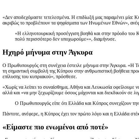
«Δεν αποδεχόμαστε τετελεσμένα. Η επιδίωξή μας παραμένει μία: Κυ
ακριβώς το προβλέπουν τα ψηφίσματα των Ηνωμένων Εθνών», ανέ
«Η ελληνοτουρκική προσέγγιση βοηθά και στην πρόοδο του Κυ
πολύ περισσότερο δεν υποχωρούμε»», διαμήνυσε.
Ηχηρό μήνυμα στην Άγκυρα
Ο Πρωθυπουργός στη συνέχεια έστειλε μήνυμα στην Άγκυρα. «Η Τουρκ
τη σημαντική συμβολή της Κύπρου στην ανθρωπιστική βοήθεια προς τ
επίλυσης του κυπριακού», πρόσθεσε.
«Χωρίς να λείπει το συναίσθημα, Αθήνα και Λευκωσία οφείλουμε ν
αλλά και «να μην ξεχωρίζουμε όσους μάχονται και διεκδικούν σε λιγ
Ο Πρωθυπουργός είπε ότι Ελλάδα και Κύπρος συνεχίζουν την 
Πάντοτε, ανέφερε, η Κύπρος έχει τον πρώτο λόγο και η Ελλάδα στέκε
«Είμαστε πιο ενωμένοι από ποτέ»