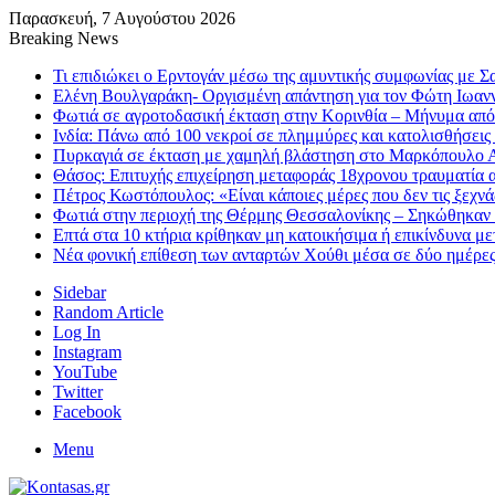
Παρασκευή, 7 Αυγούστου 2026
Breaking News
Τι επιδιώκει ο Ερντογάν μέσω της αμυντικής συμφωνίας με Σ
Ελένη Βουλγαράκη- Οργισμένη απάντηση για τον Φώτη Ιωανν
Φωτιά σε αγροτοδασική έκταση στην Κορινθία – Μήνυμα από 
Ινδία: Πάνω από 100 νεκροί σε πλημμύρες και κατολισθήσεις 
Πυρκαγιά σε έκταση με χαμηλή βλάστηση στο Μαρκόπουλο Α
Θάσος: Επιτυχής επιχείρηση μεταφοράς 18χρονου τραυματία 
Πέτρος Κωστόπουλος: «Είναι κάποιες μέρες που δεν τις ξεχνά
Φωτιά στην περιοχή της Θέρμης Θεσσαλονίκης – Σηκώθηκαν 
Επτά στα 10 κτήρια κρίθηκαν μη κατοικήσιμα ή επικίνδυνα μετ
Νέα φονική επίθεση των ανταρτών Χούθι μέσα σε δύο ημέρες 
Sidebar
Random Article
Log In
Instagram
YouTube
Twitter
Facebook
Menu