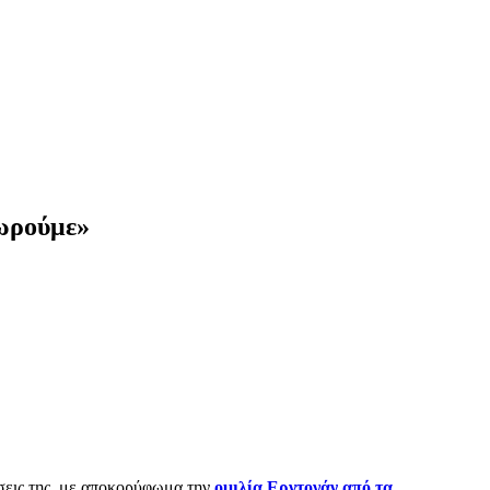
χωρούμε»
σεις της, με αποκορύφωμα την
ομιλία Ερντογάν από τα