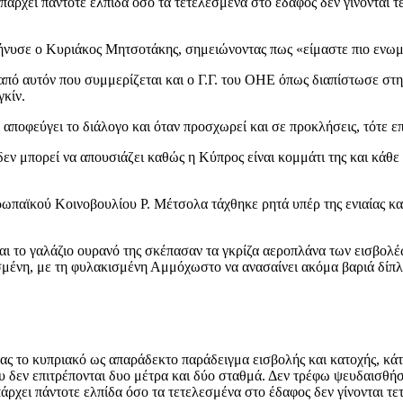
πάρχει πάντοτε ελπίδα όσο τα τετελεσμένα στο έδαφος δεν γίνονται τ
μήνυσε ο Κυριάκος Μητσοτάκης, σημειώνοντας πως «είμαστε πιο ενωμ
ό αυτόν που συμμερίζεται και ο Γ.Γ. του ΟΗΕ όπως διαπίστωσε στην
γκίν.
α αποφεύγει το διάλογο και όταν προσχωρεί και σε προκλήσεις, τότε 
εν μπορεί να απουσιάζει καθώς η Κύπρος είναι κομμάτι της και κάθε α
αϊκού Κοινοβουλίου Ρ. Μέτσολα τάχθηκε ρητά υπέρ της ενιαίας και
αι το γαλάζιο ουρανό της σκέπασαν τα γκρίζα αεροπλάνα των εισβολ
σμένη, με τη φυλακισμένη Αμμόχωστο να ανασαίνει ακόμα βαριά δίπ
ς το κυπριακό ως απαράδεκτο παράδειγμα εισβολής και κατοχής, κάτι
 δεν επιτρέπονται δυο μέτρα και δύο σταθμά. Δεν τρέφω ψευδαισθήσε
άρχει πάντοτε ελπίδα όσο τα τετελεσμένα στο έδαφος δεν γίνονται τ