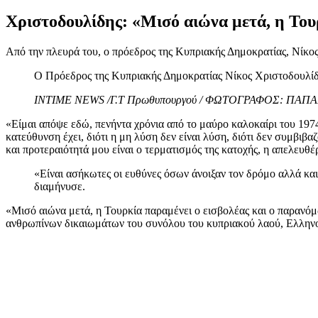
Χριστοδουλίδης: «Μισό αιώνα μετά, η Του
Από την πλευρά του, ο πρόεδρος της Κυπριακής Δημοκρατίας, Νίκος
Ο Πρόεδρος της Κυπριακής Δημοκρατίας Νίκος Χριστοδουλί
INTIME NEWS /Γ.Τ Πρωθυπουργού / ΦΩΤΟΓΡΑΦΟΣ: Π
«Είμαι απόψε εδώ, πενήντα χρόνια από το μαύρο καλοκαίρι του 1974, 
κατεύθυνση έχει, διότι η μη λύση δεν είναι λύση, διότι δεν συμβιβα
και προτεραιότητά μου είναι ο τερματισμός της κατοχής, η απελευθ
«Είναι ασήκωτες οι ευθύνες όσων άνοιξαν τον δρόμο αλλά κα
διαμήνυσε.
«Μισό αιώνα μετά, η Τουρκία παραμένει ο εισβολέας και ο παρανόμ
ανθρωπίνων δικαιωμάτων του συνόλου του κυπριακού λαού, Ελληνοκ