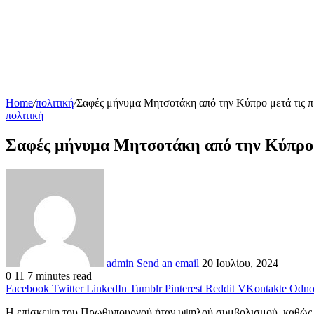
Home
/
πολιτική
/
Σαφές μήνυμα Μητσοτάκη από την Κύπρο μετά τις 
πολιτική
Σαφές μήνυμα Μητσοτάκη από την Κύπρο μ
admin
Send an email
20 Ιουλίου, 2024
0
11
7 minutes read
Facebook
Twitter
LinkedIn
Tumblr
Pinterest
Reddit
VKontakte
Odnok
Η επίσκεψη του Πρωθυπουργού ήταν υψηλού συμβολισμού, καθώς πρ