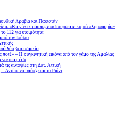
αουδική Αραβία και Πακιστάν
ίδη: «Θα γίνετε ρόμπα, διασταυρώστε καμιά πληροφορία»
το 112 για ετοιμότητα
από τον Ιούλιο
ττικής
από δύσβατο σημείο
ς ποτέ» – Η συγκινητική εικόνα από τον γάμο της Αμαλίας
εναέρια μέσα
ά τις αυτοψίες στη Δυτ. Αττική
– Αντίποινα υπόσχεται το Ριάντ