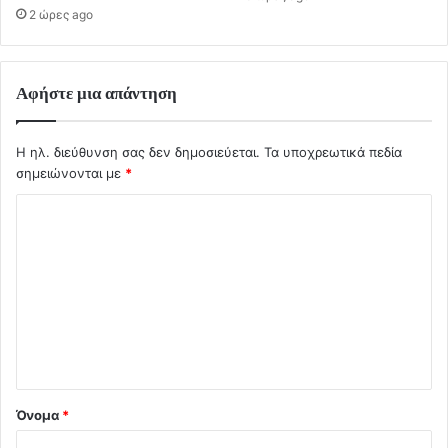
2 ώρες ago
Αφήστε μια απάντηση
Η ηλ. διεύθυνση σας δεν δημοσιεύεται.
Τα υποχρεωτικά πεδία
σημειώνονται με
*
Σ
χ
ό
λ
ι
ο
*
Όνομα
*