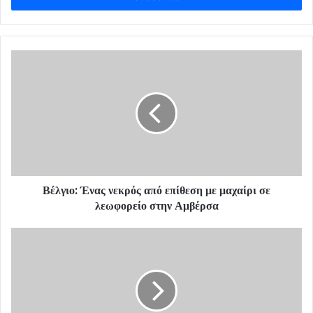
r
y
o
u
r
E
m
a
i
l
a
d
d
Βέλγιο: Ένας νεκρός από επίθεση με μαχαίρι σε
r
λεωφορείο στην Αμβέρσα
e
s
s