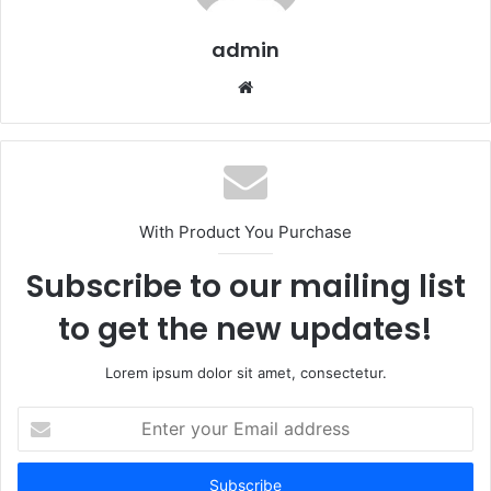
admin
W
e
b
s
i
t
With Product You Purchase
e
Subscribe to our mailing list
to get the new updates!
Lorem ipsum dolor sit amet, consectetur.
E
n
t
e