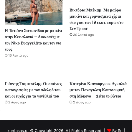
Βικτόρια Μπέκαμ: Με μαύρο
μπικίνι και γυμνασμένα χέρια
στο γιοτ των 19 εκατ. ευρώ στο
Σεν Τροπέ
Η Τατιάνα Στεφανίδου με μπικίνι
30 λεπτά ago
στην Κεφαλονιά – Διακοπές με
τον Νίκο Ευαγγελάτο και τον γιο
τους
16 λεπτά ago
Γιάννης Τσιμιτσέλης: Οι σπάνιες
Κατερίνα Καινούργιου: Αγκαλιά
φωτογραφίες με τον αδελφό του
με τον Παναγιώτη Κουτσουμπή
και οι ευχές για τα γενέθλιά του
στη Μύκονο – Δείτε το βίντεο
2 ώρες ago
2 ώρες ago
kontasas.gr © Copyright 2026, All Rights Reserved |
By
Sp
|