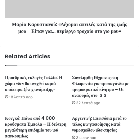
Μαρία Καρυστιανού: «Δέχομαι απειλές κατά της ζωής
μου - Είπαν για... περίεργο τροχαίο στο γιο μου»
Related Articles
Προεδρικές εκλογές Γαλλία: Η
Συνελήφθη 16χρονος στη
χώρα «δεν θα ανεχθεί καμιά
Φλωρεντία για προπαγάνδα με
απόπειρα ξένης ανάμειξης»
τρομοκρατικό κίνητρο – Οι
αναφορές στο ISIS
18 λεπτά ago
32 λεπτά ago
Κονγκό: Πάνω από 4.000
Αργεντινή: Επεισόδια μετά το
κρούσματα Έμπολα – Η δεύτερη
τέλος κινητοποίησης κατά
μεγαλύτερη επιδημία του ιού
νομοσχεδίου ιδιοκτησίας
παγκοσμίως
3 ώρες ago