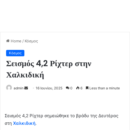
Home
/
Κόσμος
Κόσμος
Σεισμός 4,2 Ρίχτερ στην
Χαλκιδική
admin
S
16 Ιουνίου, 2025
0
6
Less than a minute
e
n
d
Σεισμός 4,2 Ρίχτερ σημειώθηκε το βράδυ της Δευτέρας
a
στη
Χαλκιδική
.
n
e