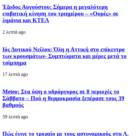
Έξοδος Αυγούστου: Σήμερα η μεγαλύτερη
επιβατική κίνηση του τριημέρου – «Ουρές» σε
λιμάνια και ΚΤΕΛ
2 λεπτά ago
Ιός Δυτικού Νείλου: Όλη η Αττική στο επίκεντρο
των κρουσμάτων- Συμπτώματα και μέρες μετά το
τσίμπημα
17 λεπτά ago
Meteo: Στα ύψη ο υδράργυρος σε 8 περιοχές το
Σάββατο – Πού η θερμοκρασία ξεπέρασε τους 39
βαθμούς
59 λεπτά ago
Πώς έγινε το τροχαίο με τους αστυνομικούς στη Λ.