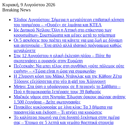
Κυριακή, 9 Αυγούστου 2026
Breaking News
Έξοδος Αυγούστου: Σήμερα η μεγαλύτερη επιβατική κίνηση
του τριημέρου – «Ουρές» σε λιμάνια και ΚΤΕΛ
Ιός Δυτικού Νείλου: Όλη η Αττική στο επίκεντρο των
κρουσμάτων- Συμπτώματα και μέρες μετά το τσίμπημα
Οι 5 ασκήσεις που πρέπει να κάνετε για μια ζωή με δύναμη
και αυτονομία – Ένα απλό αλλά ιδανικό πρόγραμμα καθώς
μεγαλώνετε
Στις 12 Αυγούστου η ολική έκλειψη ηλίου – Πότε θα
σκοτεινιάσει ο ουρανός στην Ευρώπη
Πεζεσκιάν: Να μπει τέλος στη συνθήκη «ούτε πόλεμος ούτε
ειρήνη» – «Τώρα είναι η ώρα για συμφωνία»
Η 23χρονη κόρη τoυ Μάικλ Ντάγκλας και της Κάθριν Ζέτα
Τζόουνς εξελίσσεται στο νέο it-girl του Χόλιγουντ
Meteo: Στα ύψη ο υδράργυρος σε 8 περιοχές το Σάββατο –
Πού η θερμοκρασία ξεπέρασε τους 39 βαθμούς
Μαζικός γάμος στη Νιγηρία: Έδωσαν όρκους αιώνιας αγάπης
1.500 ζευγάρια – Δείτε φωτογραφίες
Πινακίδες κυκλοφορίας με λίγα κλικ: Τα 3 βήματα για
παραγγελία και έκδοση – Τι ισχύει για κυρώσεις
Το καλύτερο πρωινό για ένα δυνατό ξεκίνημα στην ημέρα
σας – Έτοιμο σε 5 λεπτά και γεμάτο θρεπτικά στοιχεία