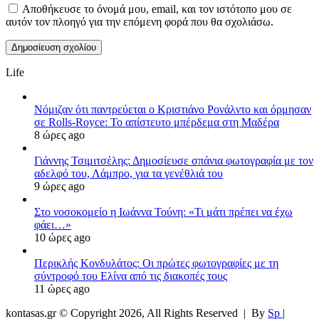
Αποθήκευσε το όνομά μου, email, και τον ιστότοπο μου σε
αυτόν τον πλοηγό για την επόμενη φορά που θα σχολιάσω.
Life
Νόμιζαν ότι παντρεύεται ο Κριστιάνο Ρονάλντο και όρμησαν
σε Rolls-Royce: Το απίστευτο μπέρδεμα στη Μαδέρα
8 ώρες ago
Γιάννης Τσιμιτσέλης: Δημοσίευσε σπάνια φωτογραφία με τον
αδελφό του, Λάμπρο, για τα γενέθλιά του
9 ώρες ago
Στο νοσοκομείο η Ιωάννα Τούνη: «Τι μάτι πρέπει να έχω
φάει…»
10 ώρες ago
Περικλής Κονδυλάτος: Οι πρώτες φωτογραφίες με τη
σύντροφό του Ελίνα από τις διακοπές τους
11 ώρες ago
kontasas.gr © Copyright 2026, All Rights Reserved |
By
Sp
|