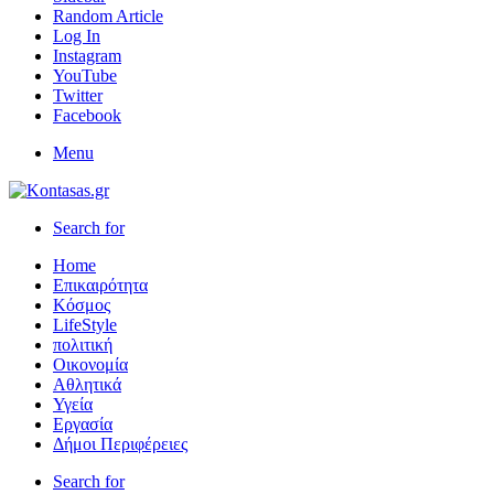
Random Article
Log In
Instagram
YouTube
Twitter
Facebook
Menu
Search for
Home
Επικαιρότητα
Κόσμος
LifeStyle
πολιτική
Οικονομία
Αθλητικά
Υγεία
Εργασία
Δήμοι Περιφέρειες
Search for