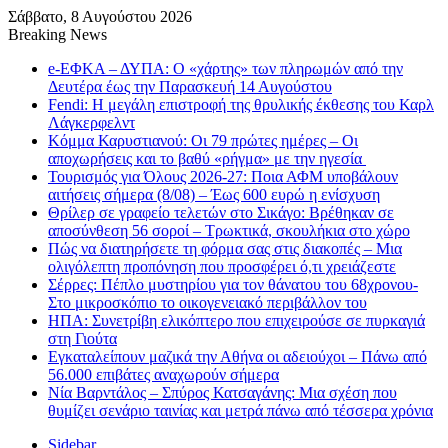
Σάββατο, 8 Αυγούστου 2026
Breaking News
e-ΕΦΚΑ – ΔΥΠΑ: Ο «χάρτης» των πληρωμών από την
Δευτέρα έως την Παρασκευή 14 Αυγούστου
Fendi: Η μεγάλη επιστροφή της θρυλικής έκθεσης του Καρλ
Λάγκερφελντ
Κόμμα Καρυστιανού: Οι 79 πρώτες ημέρες – Οι
αποχωρήσεις και το βαθύ «ρήγμα» με την ηγεσία
Τουρισμός για Όλους 2026-27: Ποια ΑΦΜ υποβάλουν
αιτήσεις σήμερα (8/08) – Έως 600 ευρώ η ενίσχυση
Θρίλερ σε γραφείο τελετών στο Σικάγο: Βρέθηκαν σε
αποσύνθεση 56 σοροί – Τρωκτικά, σκουλήκια στο χώρο
Πώς να διατηρήσετε τη φόρμα σας στις διακοπές – Μια
ολιγόλεπτη προπόνηση που προσφέρει ό,τι χρειάζεστε
Σέρρες: Πέπλο μυστηρίου για τον θάνατου του 68χρονου-
Στο μικροσκόπιο το οικογενειακό περιβάλλον του
ΗΠΑ: Συνετρίβη ελικόπτερο που επιχειρούσε σε πυρκαγιά
στη Γιούτα
Εγκαταλείπουν μαζικά την Αθήνα οι αδειούχοι – Πάνω από
56.000 επιβάτες αναχωρούν σήμερα
Νία Βαρντάλος – Σπύρος Κατσαγάνης: Μια σχέση που
θυμίζει σενάριο ταινίας και μετρά πάνω από τέσσερα χρόνια
Sidebar