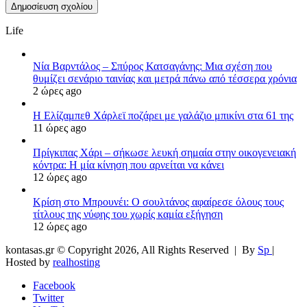
Life
Νία Βαρντάλος – Σπύρος Κατσαγάνης: Μια σχέση που
θυμίζει σενάριο ταινίας και μετρά πάνω από τέσσερα χρόνια
2 ώρες ago
Η Ελίζαμπεθ Χάρλεϊ ποζάρει με γαλάζιο μπικίνι στα 61 της
11 ώρες ago
Πρίγκιπας Χάρι – σήκωσε λευκή σημαία στην οικογενειακή
κόντρα: Η μία κίνηση που αρνείται να κάνει
12 ώρες ago
Κρίση στο Μπρουνέι: Ο σουλτάνος αφαίρεσε όλους τους
τίτλους της νύφης του χωρίς καμία εξήγηση
12 ώρες ago
kontasas.gr © Copyright 2026, All Rights Reserved |
By
Sp
|
Hosted by
realhosting
Facebook
Twitter