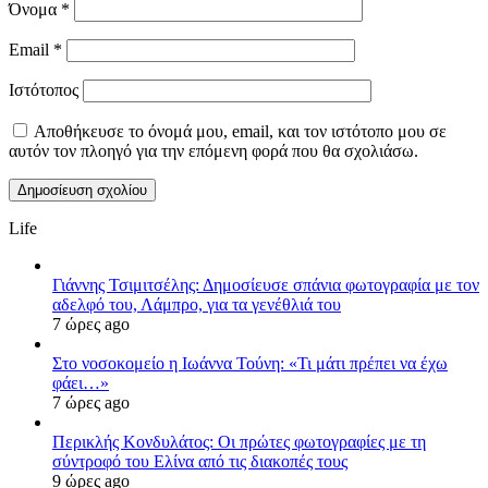
Όνομα
*
Email
*
Ιστότοπος
Αποθήκευσε το όνομά μου, email, και τον ιστότοπο μου σε
αυτόν τον πλοηγό για την επόμενη φορά που θα σχολιάσω.
Life
Γιάννης Τσιμιτσέλης: Δημοσίευσε σπάνια φωτογραφία με τον
αδελφό του, Λάμπρο, για τα γενέθλιά του
7 ώρες ago
Στο νοσοκομείο η Ιωάννα Τούνη: «Τι μάτι πρέπει να έχω
φάει…»
7 ώρες ago
Περικλής Κονδυλάτος: Οι πρώτες φωτογραφίες με τη
σύντροφό του Ελίνα από τις διακοπές τους
9 ώρες ago