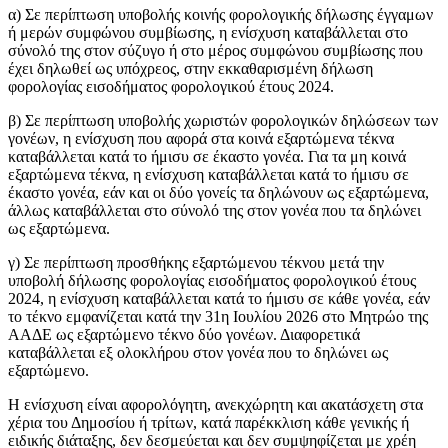
α) Σε περίπτωση υποβολής κοινής φορολογικής δήλωσης έγγαμων
ή μερών συμφώνου συμβίωσης, η ενίσχυση καταβάλλεται στο
σύνολό της στον σύζυγο ή στο μέρος συμφώνου συμβίωσης που
έχει δηλωθεί ως υπόχρεος, στην εκκαθαρισμένη δήλωση
φορολογίας εισοδήματος φορολογικού έτους 2024.
β) Σε περίπτωση υποβολής χωριστών φορολογικών δηλώσεων των
γονέων, η ενίσχυση που αφορά στα κοινά εξαρτώμενα τέκνα
καταβάλλεται κατά το ήμισυ σε έκαστο γονέα. Για τα μη κοινά
εξαρτώμενα τέκνα, η ενίσχυση καταβάλλεται κατά το ήμισυ σε
έκαστο γονέα, εάν και οι δύο γονείς τα δηλώνουν ως εξαρτώμενα,
άλλως καταβάλλεται στο σύνολό της στον γονέα που τα δηλώνει
ως εξαρτώμενα.
γ) Σε περίπτωση προσθήκης εξαρτώμενου τέκνου μετά την
υποβολή δήλωσης φορολογίας εισοδήματος φορολογικού έτους
2024, η ενίσχυση καταβάλλεται κατά το ήμισυ σε κάθε γονέα, εάν
το τέκνο εμφανίζεται κατά την 31η Ιουλίου 2026 στο Μητρώο της
ΑΑΔΕ ως εξαρτώμενο τέκνο δύο γονέων. Διαφορετικά
καταβάλλεται εξ ολοκλήρου στον γονέα που το δηλώνει ως
εξαρτώμενο.
Η ενίσχυση είναι αφορολόγητη, ανεκχώρητη και ακατάσχετη στα
χέρια του Δημοσίου ή τρίτων, κατά παρέκκλιση κάθε γενικής ή
ειδικής διάταξης, δεν δεσμεύεται και δεν συμψηφίζεται με χρέη