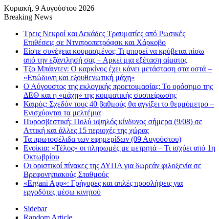
Κυριακή, 9 Αυγούστου 2026
Breaking News
Τρεις Νεκροί και Δεκάδες Τραυματίες από Ρωσικές
Επιθέσεις σε Ντνιπροπετρόφσκ και Χάρκοβο
Είστε συνέχεια κουρασμένοι; Τι μπορεί να κρύβεται πίσω
από την εξάντλησή σας – Αρκεί μια εξέταση αίματος
Τζο Μπάιντεν: Ο καρκίνος έχει κάνει μετάσταση στα οστά –
«Επώδυνη και εξουθενωτική μάχη»
Ο Αύγουστος της εκλογικής προετοιμασίας: Το ορόσημο της
ΔΕΘ και η «μάχη» της κομματικής συσπείρωσης
Καιρός: Σχεδόν τους 40 βαθμούς θα αγγίξει το θερμόμετρο –
Ενισχύονται τα μελτέμια
Πυροσβεστική: Πολύ υψηλός κίνδυνος σήμερα (9/08) σε
Αττική και άλλες 15 περιοχές της χώρας
Τα πρωτοσέλιδα των εφημερίδων (09 Αυγούστου)
Ενοίκια: «Τέλος» οι πληρωμές με μετρητά – Τι ισχύει από 1η
Οκτωβρίου
Οι οριστικοί πίνακες της ΔΥΠΑ για δωρεάν φιλοξενία σε
Βρεφονηπιακούς Σταθμούς
«Ergani App»: Γρήγορες και απλές προσλήψεις για
εργοδότες μέσω κινητού
Sidebar
Random Article