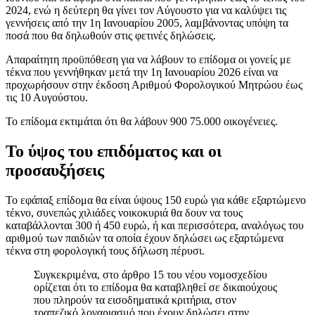
2024, ενώ η δεύτερη θα γίνει τον Αύγουστο για να καλύψει τις
γεννήσεις από την 1η Ιανουαρίου 2005, λαμβάνοντας υπόψη τα
ποσά που θα δηλωθούν στις φετινές δηλώσεις.
Απαραίτητη προϋπόθεση για να λάβουν το επίδομα οι γονείς με
τέκνα που γεννήθηκαν μετά την 1η Ιανουαρίου 2026 είναι να
προχωρήσουν στην έκδοση Αριθμού Φορολογικού Μητρώου έως
τις 10 Αυγούστου.
Το επίδομα εκτιμάται ότι θα λάβουν 900 75.000 οικογένειες.
Το ύψος του επιδόματος και οι
προσαυξήσεις
Το εφάπαξ επίδομα θα είναι ύψους 150 ευρώ για κάθε εξαρτώμενο
τέκνο, συνεπώς χιλιάδες νοικοκυριά θα δουν να τους
καταβάλλονται 300 ή 450 ευρώ, ή και περισσότερα, αναλόγως του
αριθμού των παιδιών τα οποία έχουν δηλώσει ως εξαρτώμενα
τέκνα στη φορολογική τους δήλωση πέρυσι.
Συγκεκριμένα, στο άρθρο 15 του νέου νομοσχεδίου
ορίζεται ότι το επίδομα θα καταβληθεί σε δικαιούχους
που πληρούν τα εισοδηματικά κριτήρια, στον
τραπεζικό λογαριασμό που έχουν δηλώσει στην