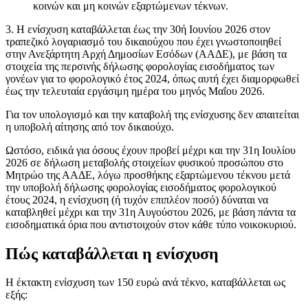
κοινών και μη κοινών εξαρτώμενων τέκνων.
3. Η ενίσχυση καταβάλλεται έως την 30ή Ιουνίου 2026 στον
τραπεζικό λογαριασμό του δικαιούχου που έχει γνωστοποιηθεί
στην Ανεξάρτητη Αρχή Δημοσίων Εσόδων (ΑΑΔΕ), με βάση τα
στοιχεία της περσινής δήλωσης φορολογίας εισοδήματος των
γονέων για το φορολογικό έτος 2024, όπως αυτή έχει διαμορφωθεί
έως την τελευταία εργάσιμη ημέρα του μηνός Μαΐου 2026.
Για τον υπολογισμό και την καταβολή της ενίσχυσης δεν απαιτείται
η υποβολή αίτησης από τον δικαιούχο.
Ωστόσο, ειδικά για όσους έχουν προβεί μέχρι και την 31η Ιουλίου
2026 σε δήλωση μεταβολής στοιχείων φυσικού προσώπου στο
Μητρώο της ΑΑΔΕ, λόγω προσθήκης εξαρτώμενου τέκνου μετά
την υποβολή δήλωσης φορολογίας εισοδήματος φορολογικού
έτους 2024, η ενίσχυση (ή τυχόν επιπλέον ποσό) δύναται να
καταβληθεί μέχρι και την 31η Αυγούστου 2026, με βάση πάντα τα
εισοδηματικά όρια που αντιστοιχούν στον κάθε τύπο νοικοκυριού.
Πώς καταβάλλεται η ενίσχυση
Η έκτακτη ενίσχυση των 150 ευρώ ανά τέκνο, καταβάλλεται ως
εξής: