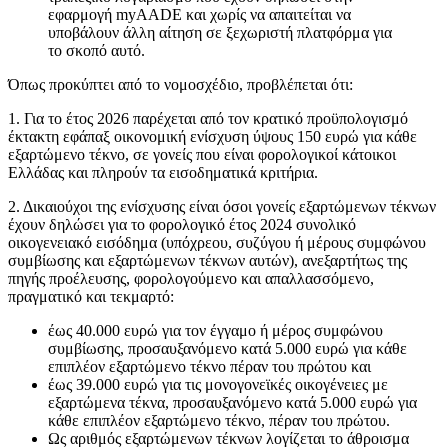
εφαρμογή myAADE και χωρίς να απαιτείται να
υποβάλουν άλλη αίτηση σε ξεχωριστή πλατφόρμα για
το σκοπό αυτό.
Όπως προκύπτει από το νομοσχέδιο, προβλέπεται ότι:
1. Για το έτος 2026 παρέχεται από τον κρατικό προϋπολογισμό
έκτακτη εφάπαξ οικονομική ενίσχυση ύψους 150 ευρώ για κάθε
εξαρτώμενο τέκνο, σε γονείς που είναι φορολογικοί κάτοικοι
Ελλάδας και πληρούν τα εισοδηματικά κριτήρια.
2. Δικαιούχοι της ενίσχυσης είναι όσοι γονείς εξαρτώμενων τέκνων
έχουν δηλώσει για το φορολογικό έτος 2024 συνολικό
οικογενειακό εισόδημα (υπόχρεου, συζύγου ή μέρους συμφώνου
συμβίωσης και εξαρτώμενων τέκνων αυτών), ανεξαρτήτως της
πηγής προέλευσης, φορολογούμενο και απαλλασσόμενο,
πραγματικό και τεκμαρτό:
έως 40.000 ευρώ για τον έγγαμο ή μέρος συμφώνου
συμβίωσης, προσαυξανόμενο κατά 5.000 ευρώ για κάθε
επιπλέον εξαρτώμενο τέκνο πέραν του πρώτου και
έως 39.000 ευρώ για τις μονογονεϊκές οικογένειες με
εξαρτώμενα τέκνα, προσαυξανόμενο κατά 5.000 ευρώ για
κάθε επιπλέον εξαρτώμενο τέκνο, πέραν του πρώτου.
Ως αριθμός εξαρτώμενων τέκνων λογίζεται το άθροισμα