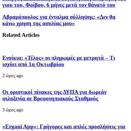
γιου του, Φοίβου, 6 μήνες μετά τον θάνατό του
Αβραμόπουλος για ένταλμα σύλληψης: «Δεν θα
κάνω χρηση της ασυλίας μου»
Related Articles
Ενοίκια: «Τέλος» οι πληρωμές με μετρητά – Τι
ισχύει από 1η Οκτωβρίου
2 ώρες ago
Οι οριστικοί πίνακες της ΔΥΠΑ για δωρεάν
φιλοξενία σε Βρεφονηπιακούς Σταθμούς
3 ώρες ago
«Ergani App»: Γρήγορες και απλές προσλήψεις για