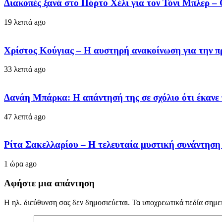
Διακοπές ξανά στο Πόρτο Χέλι για τον Τόνι Μπλερ – 
19 λεπτά ago
Χρίστος Κούγιας – Η αυστηρή ανακοίνωση για την π
33 λεπτά ago
Δανάη Μπάρκα: Η απάντησή της σε σχόλιο ότι έκανε
47 λεπτά ago
Ρίτα Σακελλαρίου – Η τελευταία μυστική συνάντηση 
1 ώρα ago
Αφήστε μια απάντηση
Η ηλ. διεύθυνση σας δεν δημοσιεύεται.
Τα υποχρεωτικά πεδία σημε