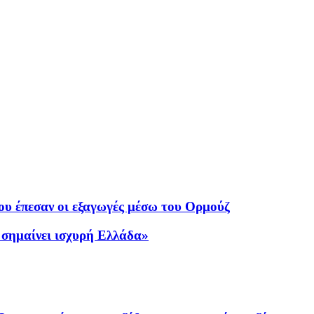
ου έπεσαν οι εξαγωγές μέσω του Ορμούζ
 σημαίνει ισχυρή Ελλάδα»