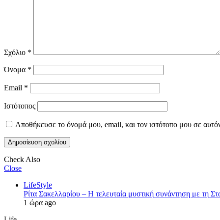
Σχόλιο
*
Όνομα
*
Email
*
Ιστότοπος
Αποθήκευσε το όνομά μου, email, και τον ιστότοπο μου σε αυτό
Check Also
Close
LifeStyle
Ρίτα Σακελλαρίου – Η τελευταία μυστική συνάντηση με τη Στα
1 ώρα ago
Life