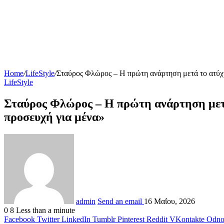
Home
/
LifeStyle
/
Σταύρος Φλώρος – Η πρώτη ανάρτηση μετά το ατύχημ
LifeStyle
Σταύρος Φλώρος – Η πρώτη ανάρτηση μετά 
προσευχή για μένα»
admin
Send an email
16 Μαΐου, 2026
0
8
Less than a minute
Facebook
Twitter
LinkedIn
Tumblr
Pinterest
Reddit
VKontakte
Odnok