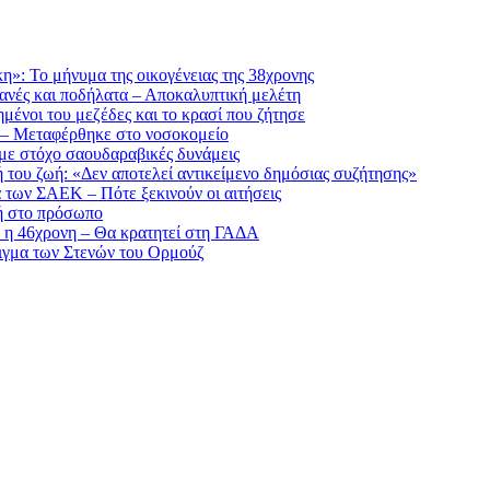
»: Το μήνυμα της οικογένειας της 38χρονης
ηχανές και ποδήλατα – Αποκαλυπτική μελέτη
μένοι του μεζέδες και το κρασί που ζήτησε
 – Μεταφέρθηκε στο νοσοκομείο
με στόχο σαουδαραβικές δυνάμεις
 του ζωή: «Δεν αποτελεί αντικείμενο δημόσιας συζήτησης»
α των ΣΑΕΚ – Πότε ξεκινούν οι αιτήσεις
κή στο πρόσωπο
α η 46χρονη – Θα κρατητεί στη ΓΑΔΑ
νοιγμα των Στενών του Ορμούζ