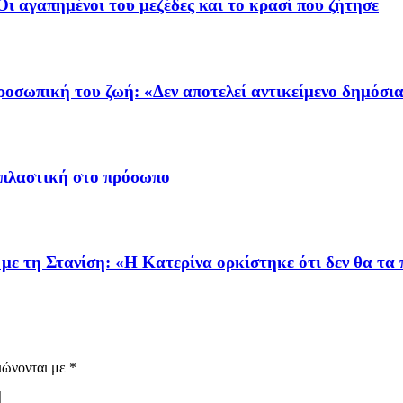
Οι αγαπημένοι του μεζέδες και το κρασί που ζήτησε
ροσωπική του ζωή: «Δεν αποτελεί αντικείμενο δημόσι
 πλαστική στο πρόσωπο
με τη Στανίση: «Η Κατερίνα ορκίστηκε ότι δεν θα τα 
ιώνονται με
*