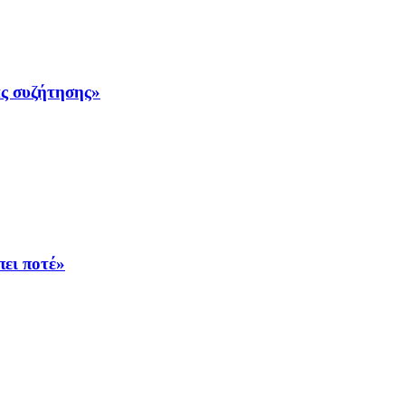
ας συζήτησης»
πει ποτέ»