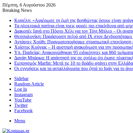
Πέμπτη, 6 Αυγούστου 2026
Breaking News
Κυψέλη: «Αφιέρωσε τη ζωή της βοηθώντας όσους είχαν ανάγκη
Τα ηλεκτρικά πατίνια είναι τρεις φορές πιο επικίνδυνα από μ
Διακοπές ξανά στο Πόρτο Χέλι για τον Τόνι Μπλερ – Οι αγαπη
Θεσσαλονίκη: Παράσυρση πεζού από ΙΧ στον Δενδροπόταμο
Αντάρτες Χούθι: Πραγματοποιήσαμε στρατιωτική επιχείρηση 
Χρίστος Κούγιας – Η αυστηρή ανακοίνωση για την προσωπική
Υπ. Παιδείας: Ανακοινώθηκαν 95 ειδικότητες και 860 τμήματ
Δανάη Μπάρκα: Η απάντησή της σε σχόλιο ότι έκανε πλαστι
Εμπρησμός Marfin: Μετά τις 10 το βράδυ φτάνει στην Ελλάδ
Οι εγγυήσεις και τα ανταλλάγματα που ζητά το Ιράν για το ά
Sidebar
Random Article
Log In
Instagram
YouTube
Twitter
Facebook
Menu