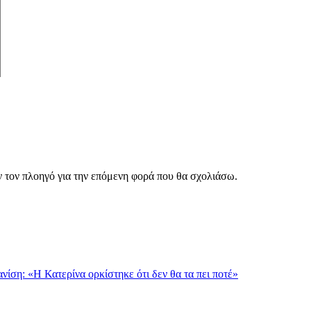
ν τον πλοηγό για την επόμενη φορά που θα σχολιάσω.
νίση: «Η Κατερίνα ορκίστηκε ότι δεν θα τα πει ποτέ»