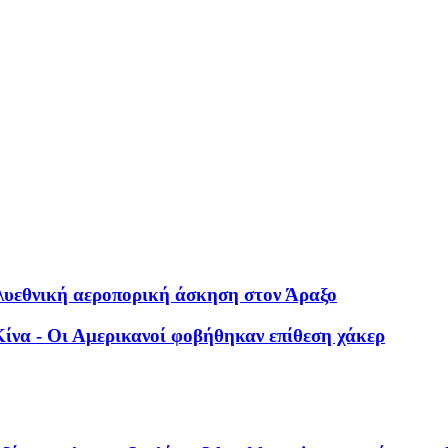
λυεθνική αεροπορική άσκηση στον Άραξο
ίνα - Οι Αμερικανοί φοβήθηκαν επίθεση χάκερ