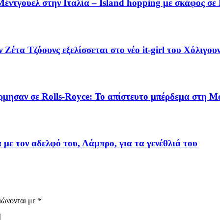
έντγουελ στην Ιταλία – Island hopping με σκάφος σε
έτα Τζόουνς εξελίσσεται στο νέο it-girl του Χόλιγου
όρμησαν σε Rolls-Royce: Το απίστευτο μπέρδεμα στη 
με τον αδελφό του, Λάμπρο, για τα γενέθλιά του
ιώνονται με
*