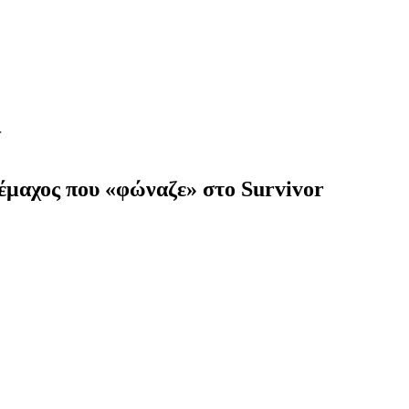
r
έμαχος που «φώναζε» στο Survivor