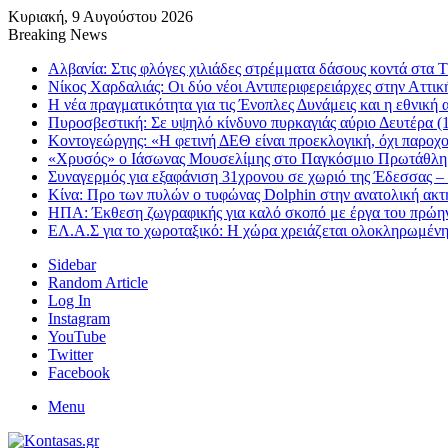
Κυριακή, 9 Αυγούστου 2026
Breaking News
Αλβανία: Στις φλόγες χιλιάδες στρέμματα δάσους κοντά στα
Νίκος Χαρδαλιάς: Οι δύο νέοι Αντιπεριφερειάρχες στην Αττι
Η νέα πραγματικότητα για τις Ένοπλες Δυνάμεις και η εθνική 
Πυροσβεστική: Σε υψηλό κίνδυνο πυρκαγιάς αύριο Δευτέρα (1
Κοντογεώργης: «Η φετινή ΔΕΘ είναι προεκλογική, όχι παροχ
«Χρυσός» ο Ιάσωνας Μουσελίμης στο Παγκόσμιο Πρωτάθλ
Συναγερμός για εξαφάνιση 31χρονου σε χωριό της Έδεσσας – 
Κίνα: Προ των πυλών ο τυφώνας Dolphin στην ανατολική ακτή
ΗΠΑ: Έκθεση ζωγραφικής για καλό σκοπό με έργα του πρώη
ΕΛ.Α.Σ για το χωροταξικό: Η χώρα χρειάζεται ολοκληρωμένη
Sidebar
Random Article
Log In
Instagram
YouTube
Twitter
Facebook
Menu