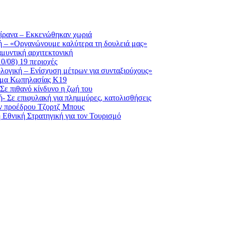
 Τίρανα – Εκκενώθηκαν χωριά
κή – «Οργανώνουμε καλύτερα τη δουλειά μας»
αμυντική αρχιτεκτονική
0/08) 19 περιοχές
ολογική – Ενίσχυση μέτρων για συνταξιούχους»
ημα Κωπηλασίας Κ19
Σε πιθανό κίνδυνο η ζωή του
- Σε επιφυλακή για πλημμύρες, κατολισθήσεις
ν προέδρου Τζορτζ Μπους
 Εθνική Στρατηγική για τον Τουρισμό