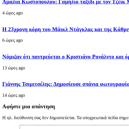
Αμαλία Κωστοπούλου: Γαμήλιο ταξίδι με τον Τζέικ Μ
4 ώρες ago
Η 23χρονη κόρη τoυ Μάικλ Ντάγκλας και της Κάθριν Ζ
6 ώρες ago
Νόμιζαν ότι παντρεύεται ο Κριστιάνο Ρονάλντο και 
13 ώρες ago
Γιάννης Τσιμιτσέλης: Δημοσίευσε σπάνια φωτογραφία 
14 ώρες ago
Αφήστε μια απάντηση
Η ηλ. διεύθυνση σας δεν δημοσιεύεται.
Τα υποχρεωτικά πεδία σημε