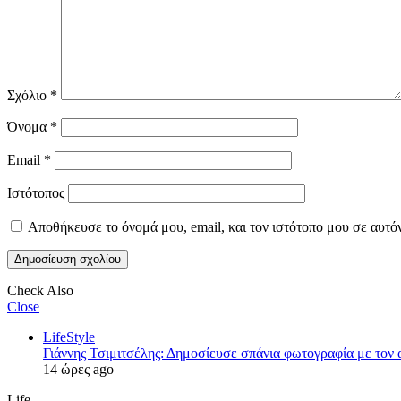
Σχόλιο
*
Όνομα
*
Email
*
Ιστότοπος
Αποθήκευσε το όνομά μου, email, και τον ιστότοπο μου σε αυτό
Check Also
Close
LifeStyle
Γιάννης Τσιμιτσέλης: Δημοσίευσε σπάνια φωτογραφία με τον α
14 ώρες ago
Life