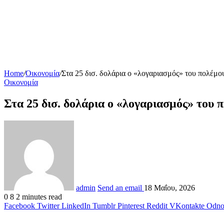
Home
/
Οικονομία
/
Στα 25 δισ. δολάρια ο «λογαριασμός» του πολέμου 
Οικονομία
Στα 25 δισ. δολάρια ο «λογαριασμός» του πο
admin
Send an email
18 Μαΐου, 2026
0
8
2 minutes read
Facebook
Twitter
LinkedIn
Tumblr
Pinterest
Reddit
VKontakte
Odnok