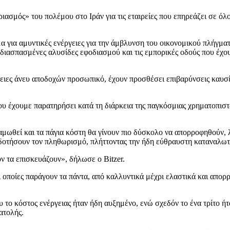
αριασμός» του πολέμου στο Ιράν για τις εταιρείες που επηρεάζει σε όλ
μα για αμυντικές ενέργειες για την άμβλυνση του οικονομικού πλήγ
ς διασπασμένες αλυσίδες εφοδιασμού και τις εμπορικές οδούς που έχου
δειες άνευ αποδοχών προσωπικό, έχουν προσθέσει επιβαρύνσεις καυσ
ου έχουμε παρατηρήσει κατά τη διάρκεια της παγκόσμιας χρηματοπιστ
μωθεί και τα πάγια κόστη θα γίνουν πιο δύσκολο να απορροφηθούν, λ
οφοδοτήσουν τον πληθωρισμό, πλήττοντας την ήδη εύθραυστη καταναλω
ν τα επισκευάζουν», δήλωσε ο Bitzer.
οποίες παράγουν τα πάντα, από καλλυντικά μέχρι ελαστικά και απορρυ
 το κόστος ενέργειας ήταν ήδη αυξημένο, ενώ σχεδόν το ένα τρίτο ή
ατολής.