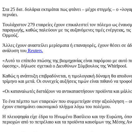
Στα 25 δισ. δολάρια εκτιμάται πως φτάνει – μέχρι στιγμής – ο «λογ
περνάει.
Τουλάχιστον 279 εταιρείες έχουν επικαλεστεί τον πόλεμο ως έναυσ
παραγωγής, καθώς παλεύουν με τις αυξανόμενες τιμές ενέργειας, τι
Ορμούζ.
Άλλες έχουν αναστείλει μερίσματα ή επαναγορές, έχουν θέσει σε ά
ανάλυση του
Reuters.
«Αυτό το επίπεδο πτώσης της βιομηχανίας είναι παρόμοιο με αυτό π
ύφεσης», δήλωσε σχετικά ο Διευθύνων Σύμβουλος της Whirlpool.
Καθώς η ανάπτυξη επιβραδύνεται, η τιμολογιακή δύναμη θα αποδυνα
τρίμηνο και μετά. Οι συνεχείς αυξήσεις τιμών είναι πιθανό να τρ
«Οι καταναλωτές διστάζουν να αντικαταστήσουν προϊόντα και μάλλο
Το ένα πέμπτο των εταιρειών που συμμετείχαν στην αξιολόγηση – οι 
έχουν επισημάνει οικονομικό πλήγμα λόγω του πολέμου.
Η πλειοψηφία είχε έδρα το Ηνωμένο Βασίλειο και την Ευρώπη, όπου
περιοχών από το πετρέλαιο και τα προϊόντα καυσίμων της Μέσης Αν