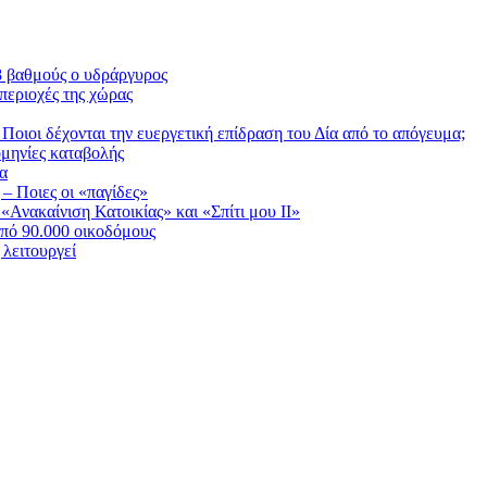
38 βαθμούς ο υδράργυρος
περιοχές της χώρας
Ποιοι δέχονται την ευεργετική επίδραση του Δία από το απόγευμα;
ομηνίες καταβολής
ία
 – Ποιες οι «παγίδες»
Ανακαίνιση Κατοικίας» και «Σπίτι μου ΙΙ»
πό 90.000 οικοδόμους
λειτουργεί