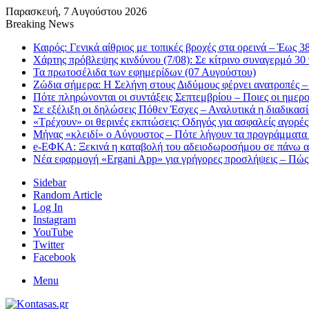
Παρασκευή, 7 Αυγούστου 2026
Breaking News
Καιρός: Γενικά αίθριος με τοπικές βροχές στα ορεινά – Έως 
Χάρτης πρόβλεψης κινδύνου (7/08): Σε κίτρινο συναγερμό 30 
Τα πρωτοσέλιδα των εφημερίδων (07 Αυγούστου)
Ζώδια σήμερα: Η Σελήνη στους Διδύμους φέρνει ανατροπές – 
Πότε πληρώνονται οι συντάξεις Σεπτεμβρίου – Ποιες οι ημερ
Σε εξέλιξη οι δηλώσεις Πόθεν Έσχες – Αναλυτικά η διαδικασ
«Τρέχουν» οι θερινές εκπτώσεις: Οδηγός για ασφαλείς αγορές
Μήνας «κλειδί» ο Αύγουστος – Πότε λήγουν τα προγράμματα «
e-ΕΦΚΑ: Ξεκινά η καταβολή του αδειοδωροσήμου σε πάνω α
Νέα εφαρμογή «Ergani App» για γρήγορες προσλήψεις – Πώς 
Sidebar
Random Article
Log In
Instagram
YouTube
Twitter
Facebook
Menu