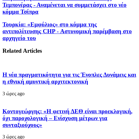
Τεμπονέρας - Αναμένεται να συμμετάσχει στο νέο
κόμμα Τσίπρα
Τουρκία: «Εμφύλιος» στο κόμμα της
αντιπολίτευσης CHP - Αστυνομική παρέμβαση στο
αρχηγείο του
Related Articles
Η νέα πραγματικότητα για τις Ένοπλες Δυνάμεις και
η εθνική αμυντική αρχιτεκτονική
3 ώρες ago
Κοντογεώργης: «Η φετινή ΔΕΘ είναι προεκλογική,
όχι παροχολογική – Ενίσχυση μέτρων για
συνταξιούχους»
3 ώρες ago