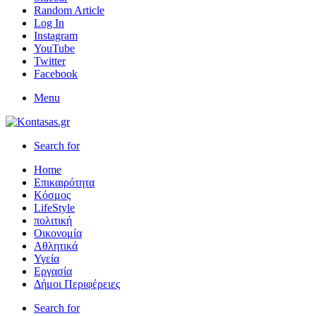
Random Article
Log In
Instagram
YouTube
Twitter
Facebook
Menu
Search for
Home
Επικαιρότητα
Κόσμος
LifeStyle
πολιτική
Οικονομία
Αθλητικά
Υγεία
Εργασία
Δήμοι Περιφέρειες
Search for