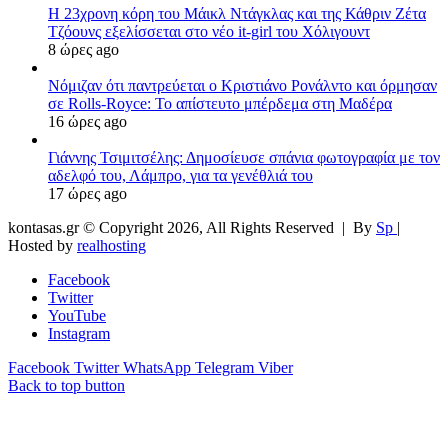
Η 23χρονη κόρη τoυ Μάικλ Ντάγκλας και της Κάθριν Ζέτα
Τζόουνς εξελίσσεται στο νέο it-girl του Χόλιγουντ
8 ώρες ago
Νόμιζαν ότι παντρεύεται ο Κριστιάνο Ρονάλντο και όρμησαν
σε Rolls-Royce: Το απίστευτο μπέρδεμα στη Μαδέρα
16 ώρες ago
Γιάννης Τσιμιτσέλης: Δημοσίευσε σπάνια φωτογραφία με τον
αδελφό του, Λάμπρο, για τα γενέθλιά του
17 ώρες ago
kontasas.gr © Copyright 2026, All Rights Reserved |
By
Sp
|
Hosted by
realhosting
Facebook
Twitter
YouTube
Instagram
Facebook
Twitter
WhatsApp
Telegram
Viber
Back to top button