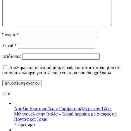
Όνομα
*
Email
*
Ιστότοπος
Αποθήκευσε το όνομά μου, email, και τον ιστότοπο μου σε
αυτόν τον πλοηγό για την επόμενη φορά που θα σχολιάσω.
Life
Αμαλία Κωστοπούλου: Γαμήλιο ταξίδι με τον Τζέικ
Μέντγουελ στην Ιταλία – Island hopping με σκάφος σε
Πόντσα και Ίσκια
7 ώρες ago