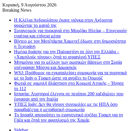
Κυριακή, 9 Αυγούστου 2026
Breaking News
Η Κλέλια Ανδριολάτου έκανε γιόγκα στον Αχέροντα
φορώντας το μαγιό της
Συναγερμός για πυρκαγιά στο Μουζάκι Ηλείας – Επιχειρούν
εναέρια και επίγεια μέσα
Βίντεο με τον Μοτζτάμπα Χαμενεΐ έδωσε στη δημοσιότητα
η Τεχεράνη
Ημέρα δράσης για την Παλαιστίνη σε όλη την Ελλάδα –
«Χαμηλούς τόνους» ζητά το ισραηλινό ΥΠΕΞ
Μνημόνιο για το μέλλον των ρωσικών βάσεων στη Συρία
υπέγραψαν Μόσχα και Δαμασκός
WSJ: Πρόθυμος να εγκαταλείψει συμφωνία για τα πυρηνικά
με το Ιράν ο Τραμπ ώστε να ανοίξει το Ορμούζ
Φωτιά σε χαμηλή βλάστηση στο Κορωπί Αττικής – Ήχησε
το 112
Ισπανία: Aυστηροί έλεγχοι σε περίπου 200 ταξιδιώτες που
έφτασαν από την Ιταλία
ΥΠΕΞ Ιράν: Δεν θα γίνουν συνομιλίες με τις ΗΠΑ όσο
παραβιάζεται η μεταβατική συμφωνία
Το Ισραήλ απορρίπτει το ειρηνευτικό σχέδιο Τραμπ για τη
Γάζα και ζητά τον αφοπλισμό της Χαμάς
Sidebar