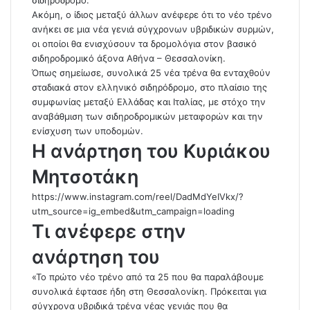
σιδηρόδρομο.
Ακόμη, ο ίδιος μεταξύ άλλων ανέφερε ότι το νέο τρένο
ανήκει σε μια νέα γενιά σύγχρονων υβριδικών συρμών,
οι οποίοι θα ενισχύσουν τα δρομολόγια στον βασικό
σιδηροδρομικό άξονα Αθήνα – Θεσσαλονίκη.
Όπως σημείωσε, συνολικά 25 νέα τρένα θα ενταχθούν
σταδιακά στον ελληνικό σιδηρόδρομο, στο πλαίσιο της
συμφωνίας μεταξύ Ελλάδας και Ιταλίας, με στόχο την
αναβάθμιση των σιδηροδρομικών μεταφορών και την
ενίσχυση των υποδομών.
Η ανάρτηση του Κυριάκου
Μητσοτάκη
https://www.instagram.com/reel/DadMdYeIVkx/?
utm_source=ig_embed&utm_campaign=loading
Τι ανέφερε στην
ανάρτηση του
«Το πρώτο νέο τρένο από τα 25 που θα παραλάβουμε
συνολικά έφτασε ήδη στη Θεσσαλονίκη. Πρόκειται για
σύγχρονα υβριδικά τρένα νέας γενιάς που θα