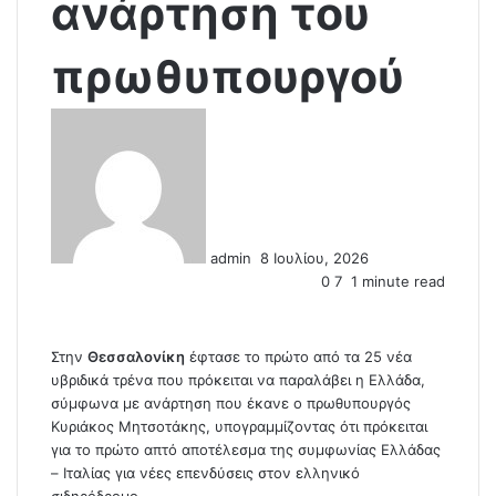
ανάρτηση του
πρωθυπουργού
S
e
n
d
a
n
admin
8 Ιουλίου, 2026
e
0
7
1 minute read
m
a
i
l
Στην
Θεσσαλονίκη
έφτασε το πρώτο από τα 25 νέα
υβριδικά τρένα που πρόκειται να παραλάβει η Ελλάδα,
σύμφωνα με ανάρτηση που έκανε ο πρωθυπουργός
Κυριάκος Μητσοτάκης, υπογραμμίζοντας ότι πρόκειται
για το πρώτο απτό αποτέλεσμα της συμφωνίας Ελλάδας
– Ιταλίας για νέες επενδύσεις στον ελληνικό