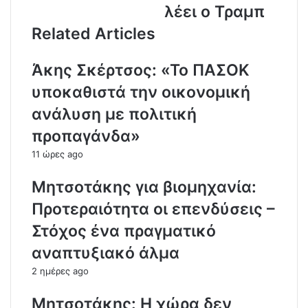
λέει ο Τραμπ
d
r
Related Articles
e
s
Άκης Σκέρτσος: «Το ΠΑΣΟΚ
s
υποκαθιστά την οικονομική
ανάλυση με πολιτική
προπαγάνδα»
11 ώρες ago
Μητσοτάκης για βιομηχανία:
Προτεραιότητα οι επενδύσεις –
Στόχος ένα πραγματικό
αναπτυξιακό άλμα
2 ημέρες ago
Μητσοτάκης: Η χώρα δεν