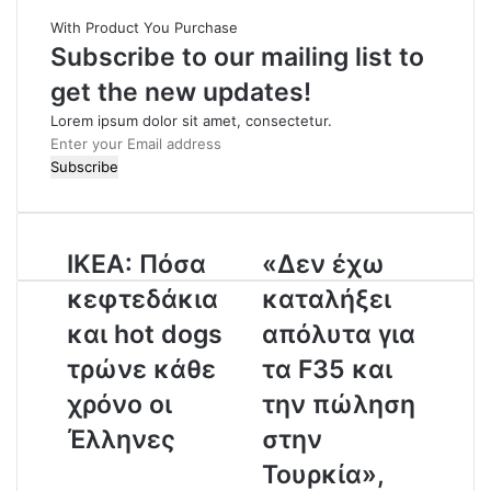
i
With Product You Purchase
t
Subscribe to our mailing list to
e
get the new updates!
Lorem ipsum dolor sit amet, consectetur.
E
n
t
e
r
IKEA: Πόσα
«Δεν έχω
y
o
κεφτεδάκια
καταλήξει
u
r
και hot dogs
απόλυτα για
E
τρώνε κάθε
τα F35 και
m
a
χρόνο οι
την πώληση
i
Έλληνες
στην
l
a
Τουρκία»,
d