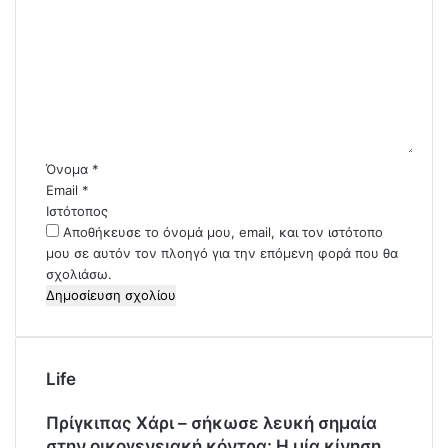
χ
ό
λ
ι
ο
*
Όνομα
*
Email
*
Ιστότοπος
Αποθήκευσε το όνομά μου, email, και τον ιστότοπο
μου σε αυτόν τον πλοηγό για την επόμενη φορά που θα
σχολιάσω.
Life
Πρίγκιπας Χάρι – σήκωσε λευκή σημαία
στην οικογενειακή κόντρα: Η μία κίνηση