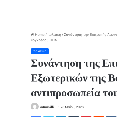
Home
/
πολιτική
/
Συνάντηση της Επιτροπής Άμυνα
Κογκρέσου ΗΠΑ
πολιτική
Συνάντηση της Επ
Εξωτερικών της Β
αντιπροσωπεία τ
admin
S
28 Μαΐου, 2026
e
Facebook
Twitter
LinkedIn
Tumblr
Pinterest
Reddit
VK