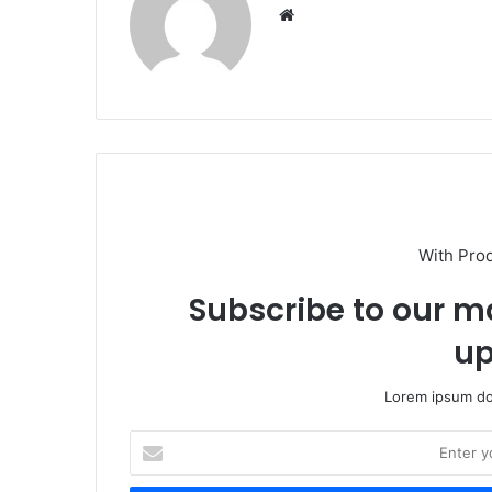
W
e
b
s
i
t
e
With Pro
Subscribe to our ma
up
Lorem ipsum dol
E
n
t