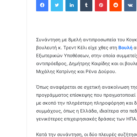
n
d
a
n
e
Συνάντηση με 8μελή αντιπροσωπεία του Κογ
m
a
βουλευτή κ. Τρεντ Κέλι είχε χθες στη
Βουλή
α
i
Εξωτερικών Υποθέσεων, στην οπoία συμμετεί
l
αντιπρόεδρος, Δημήτρης Καιρίδης και οι βου
Μιχάλης Κατρίνης και Ρένα Δούρου.
Όπως αναφέρεται σε σχετική ανακοίνωση της
προγράμματος επίσκεψης που πραγματοποιεί 
με σκοπό την πληρέστερη πληροφόρηση και δ
συμμάχους, όπως η Ελλάδα, ιδιαίτερα στα πεδ
γενικότερες επιχειρησιακές δράσεις των ΗΠΑ
Κατά την συνάντηση, οι δύο πλευρές συζήτησ