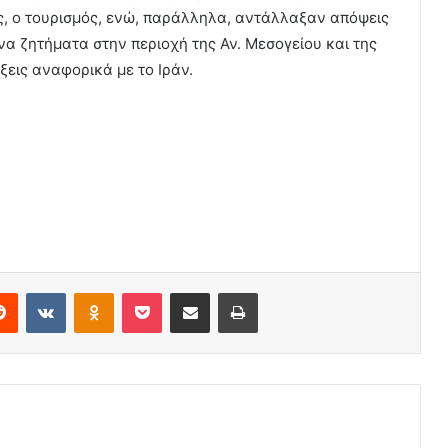
ς, ο τουρισμός, ενώ, παράλληλα, αντάλλαξαν απόψεις
ονα ζητήματα στην περιοχή της Αν. Μεσογείου και της
ξεις αναφορικά με το Ιράν.
Reddit
VKontakte
Odnoklassniki
Pocket
Share via Email
Print