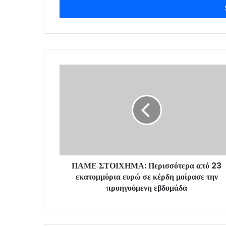
e
r
y
o
u
r
E
m
a
i
l
a
d
d
r
ΠΑΜΕ ΣΤΟΙΧΗΜΑ: Περισσότερα από 23
e
εκατομμύρια ευρώ σε κέρδη μοίρασε την
s
προηγούμενη εβδομάδα
s