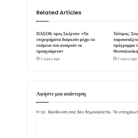
Related Articles
ΠΑΣΟΚ προς Σκέρτσο: «Τα
Τσίπρας: Στι
επιχειρήματα διαρκούν μέχρι τα
παρουσιάζετα
επόμενα που αναιρούν τα
πρόγραμμα τ
προηγούμενα»
Θεσσαλονίκ
2 ώρες ago
2 ώρες ago
Αφήστε μια απάντηση
Η ηλ. διεύθυνση σας δεν δημοσιεύεται.
Τα υποχρεωτ
Σ
χ