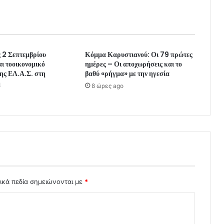
ς 2 Σεπτεμβρίου
Κόμμα Καρυστιανού: Οι 79 πρώτες
ι τοοικονομικό
ημέρες – Οι αποχωρήσεις και το
ης ΕΛ.Α.Σ. στη
βαθύ «ρήγμα» με την ηγεσία
η
8 ώρες ago
ικά πεδία σημειώνονται με
*