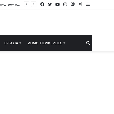
Facebook
Twitter
YouTube
Instagram
Log
Random
Sidebar
Με οριακή πλειοψηφία ο εκλεκτός του Τραμπ, Τοντ Μπλανς αναλαμβάνει και επίσημα υπουργός Δικαιοσύνης
In
Article
Search
ΕΡΓΑΣΊΑ
ΔΉΜΟΙ ΠΕΡΙΦΈΡΕΙΕΣ
for