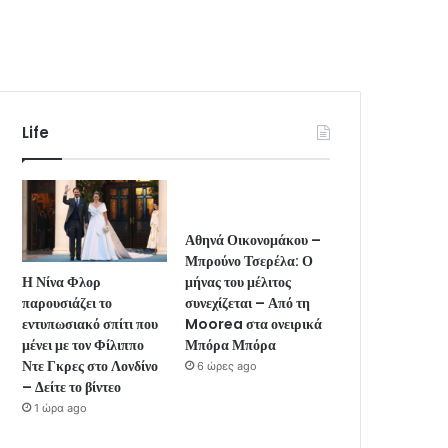
Life
Αθηνά Οικονομάκου –
Μπρούνο Τσερέλα: Ο
Η Νίνα Φλορ
μήνας του μέλιτος
παρουσιάζει το
συνεχίζεται – Από τη
εντυπωσιακό σπίτι που
Moorea στα ονειρικά
μένει με τον Φίλιππο
Μπόρα Μπόρα
Ντε Γκρες στο Λονδίνο
6 ώρες ago
– Δείτε το βίντεο
1 ώρα ago