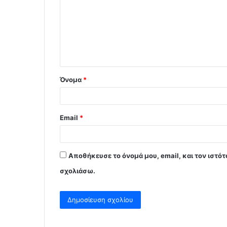
ό
λ
ι
ο
*
Όνομα
*
Email
*
Αποθήκευσε το όνομά μου, email, και τον ιστό
σχολιάσω.