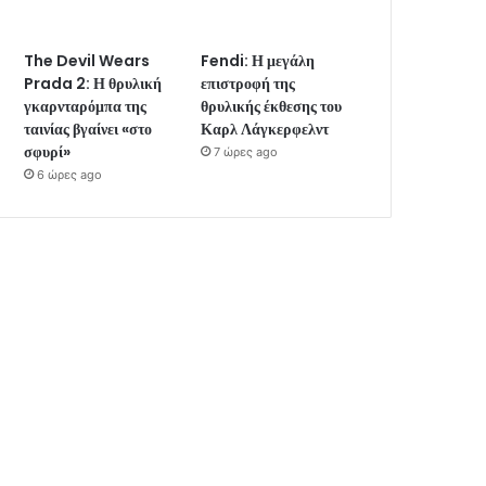
The Devil Wears
Fendi: Η μεγάλη
Prada 2: Η θρυλική
επιστροφή της
γκαρνταρόμπα της
θρυλικής έκθεσης του
ταινίας βγαίνει «στο
Καρλ Λάγκερφελντ
σφυρί»
7 ώρες ago
6 ώρες ago