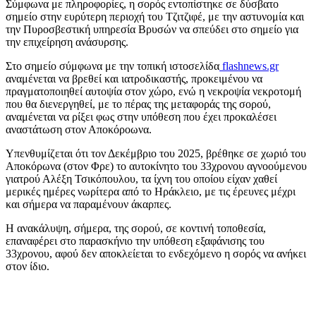
Σύμφωνα με πληροφορίες, η σορός εντοπίστηκε σε δύσβατο
σημείο στην ευρύτερη περιοχή του Τζιτζιφέ, με την αστυνομία και
την Πυροσβεστική υπηρεσία Βρυσών να σπεύδει στο σημείο για
την επιχείρηση ανάσυρσης.
Στο σημείο σύμφωνα με την τοπική ιστοσελίδα
flashnews.gr
αναμένεται να βρεθεί και ιατροδικαστής, προκειμένου να
πραγματοποιηθεί αυτοψία στον χώρο, ενώ η νεκροψία νεκροτομή
που θα διενεργηθεί, με το πέρας της μεταφοράς της σορού,
αναμένεται να ρίξει φως στην υπόθεση που έχει προκαλέσει
αναστάτωση στον Αποκόροωνα.
Υπενθυμίζεται ότι τον Δεκέμβριο του 2025, βρέθηκε σε χωριό του
Αποκόρωνα (στον Φρε) το αυτοκίνητο του 33χρονου αγνοούμενου
γιατρού Αλέξη Τσικόπουλου, τα ίχνη του οποίου είχαν χαθεί
μερικές ημέρες νωρίτερα από το Ηράκλειο, με τις έρευνες μέχρι
και σήμερα να παραμένουν άκαρπες.
Η ανακάλυψη, σήμερα, της σορού, σε κοντινή τοποθεσία,
επαναφέρει στο παρασκήνιο την υπόθεση εξαφάνισης του
33χρονου, αφού δεν αποκλείεται το ενδεχόμενο η σορός να ανήκει
στον ίδιο.