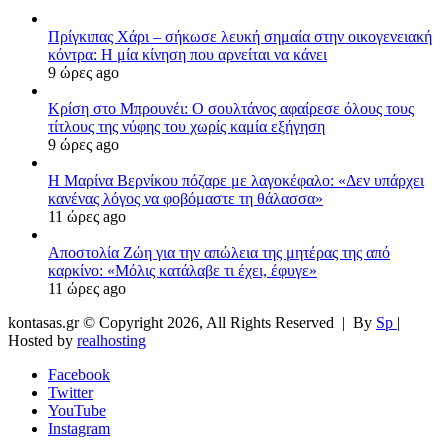
Πρίγκιπας Χάρι – σήκωσε λευκή σημαία στην οικογενειακή
κόντρα: Η μία κίνηση που αρνείται να κάνει
9 ώρες ago
Κρίση στο Μπρουνέι: Ο σουλτάνος αφαίρεσε όλους τους
τίτλους της νύφης του χωρίς καμία εξήγηση
9 ώρες ago
Η Μαρίνα Βερνίκου πόζαρε με λαγοκέφαλο: «Δεν υπάρχει
κανένας λόγος να φοβόμαστε τη θάλασσα»
11 ώρες ago
Αποστολία Ζώη για την απώλεια της μητέρας της από
καρκίνο: «Μόλις κατάλαβε τι έχει, έφυγε»
11 ώρες ago
kontasas.gr © Copyright 2026, All Rights Reserved |
By
Sp
|
Hosted by
realhosting
Facebook
Twitter
YouTube
Instagram