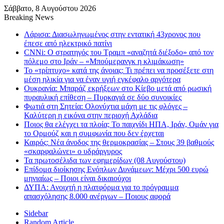
Σάββατο, 8 Αυγούστου 2026
Breaking News
Λάρισα: Διασωληνωμένος στην εντατική 43χρονος που
έπεσε από ηλεκτρικό πατίνι
CNNi: Ο στρατηγός του Τραμπ «αναζητά διέξοδο» από τον
πόλεμο στο Ιράν – «Μπούμερανγκ η κλιμάκωση»
Το «τρίπτυχο» κατά της άνοιας: Τι πρέπει να προσέξετε στη
μέση ηλικία για να έναν υγιή εγκέφαλο αργότερα
Ουκρανία: Μπαράζ εκρήξεων στο Κίεβο μετά από ρωσική
πυραυλική επίθεση – Πυρκαγιά σε δύο συνοικίες
Φωτιά στη Σητεία: Ολονύχτια μάχη με τις φλόγες –
Καλύτερη η εικόνα στην περιοχή Αχλάδια
Ποιος θα ελέγχει τα πλοία; Το παιχνίδι ΗΠΑ, Ιράν, Ομάν για
το Ορμούζ και η συμφωνία που δεν έρχεται
Καιρός: Νέα άνοδος της θερμοκρασίας – Στους 39 βαθμούς
«σκαρφαλώνει» ο υδράργυρος
Τα πρωτοσέλιδα των εφημερίδων (08 Αυγούστου)
Επίδομα διοίκησης Ενόπλων Δυνάμεων: Μέχρι 500 ευρώ
μηνιαίως – Ποιοι είναι δικαιούχοι
ΔΥΠΑ: Ανοιχτή η πλατφόρμα για το πρόγραμμα
απασχόλησης 8.000 ανέργων – Ποιους αφορά
Sidebar
Random Article