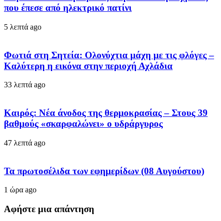
που έπεσε από ηλεκτρικό πατίνι
5 λεπτά ago
Φωτιά στη Σητεία: Ολονύχτια μάχη με τις φλόγες –
Καλύτερη η εικόνα στην περιοχή Αχλάδια
33 λεπτά ago
Καιρός: Νέα άνοδος της θερμοκρασίας – Στους 39
βαθμούς «σκαρφαλώνει» ο υδράργυρος
47 λεπτά ago
Τα πρωτοσέλιδα των εφημερίδων (08 Αυγούστου)
1 ώρα ago
Αφήστε μια απάντηση