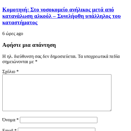
Κομοτηνή: Στο νοσοκομείο ανήλικος μετά από
κατανάλωση αλκοόλ – Συνελήφθη υπάλληλος του
καταστήματος
6 ώρες ago
Αφήστε μια απάντηση
Η ηλ. διεύθυνση σας δεν δημοσιεύεται.
Τα υποχρεωτικά πεδία
σημειώνονται με
*
Σχόλιο
*
Όνομα
*
Email
*