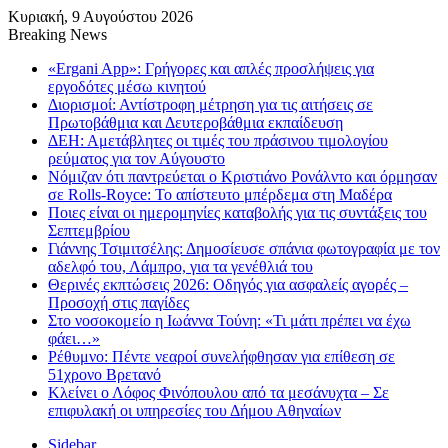
Κυριακή, 9 Αυγούστου 2026
Breaking News
«Ergani App»: Γρήγορες και απλές προσλήψεις για
εργοδότες μέσω κινητού
Διορισμοί: Αντίστροφη μέτρηση για τις αιτήσεις σε
Πρωτοβάθμια και Δευτεροβάθμια εκπαίδευση
ΔΕΗ: Αμετάβλητες οι τιμές του πράσινου τιμολογίου
ρεύματος για τον Αύγουστο
Νόμιζαν ότι παντρεύεται ο Κριστιάνο Ρονάλντο και όρμησαν
σε Rolls-Royce: Το απίστευτο μπέρδεμα στη Μαδέρα
Ποιες είναι οι ημερομηνίες καταβολής για τις συντάξεις του
Σεπτεμβρίου
Γιάννης Τσιμιτσέλης: Δημοσίευσε σπάνια φωτογραφία με τον
αδελφό του, Λάμπρο, για τα γενέθλιά του
Θερινές εκπτώσεις 2026: Οδηγός για ασφαλείς αγορές –
Προσοχή στις παγίδες
Στο νοσοκομείο η Ιωάννα Τούνη: «Τι μάτι πρέπει να έχω
φάει…»
Ρέθυμνο: Πέντε νεαροί συνελήφθησαν για επίθεση σε
51χρονο Βρετανό
Κλείνει ο Λόφος Φινόπουλου από τα μεσάνυχτα – Σε
επιφυλακή οι υπηρεσίες του Δήμου Αθηναίων
Sidebar