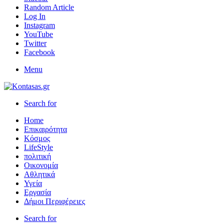
Random Article
Log In
Instagram
YouTube
Twitter
Facebook
Menu
Search for
Home
Επικαιρότητα
Κόσμος
LifeStyle
πολιτική
Οικονομία
Αθλητικά
Υγεία
Εργασία
Δήμοι Περιφέρειες
Search for