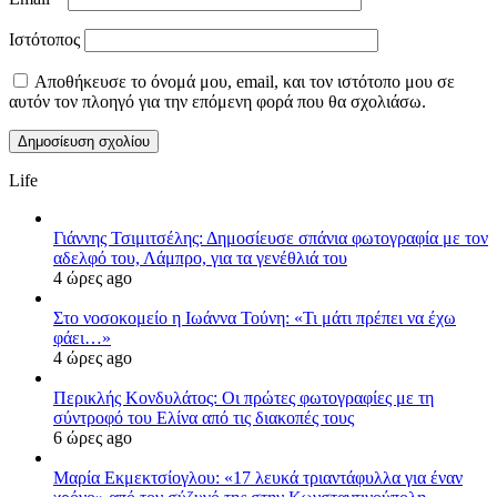
Ιστότοπος
Αποθήκευσε το όνομά μου, email, και τον ιστότοπο μου σε
αυτόν τον πλοηγό για την επόμενη φορά που θα σχολιάσω.
Life
Γιάννης Τσιμιτσέλης: Δημοσίευσε σπάνια φωτογραφία με τον
αδελφό του, Λάμπρο, για τα γενέθλιά του
4 ώρες ago
Στο νοσοκομείο η Ιωάννα Τούνη: «Τι μάτι πρέπει να έχω
φάει…»
4 ώρες ago
Περικλής Κονδυλάτος: Οι πρώτες φωτογραφίες με τη
σύντροφό του Ελίνα από τις διακοπές τους
6 ώρες ago
Μαρία Εκμεκτσίογλου: «17 λευκά τριαντάφυλλα για έναν