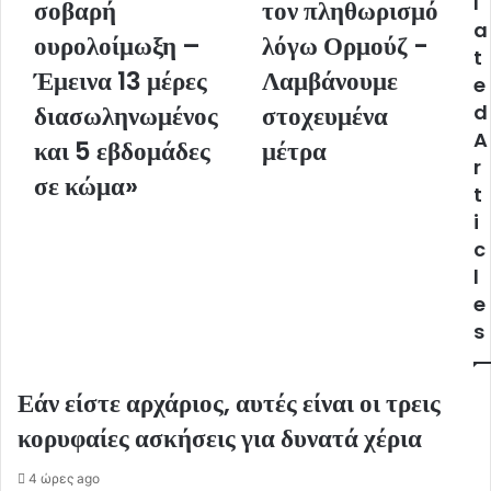
l
σοβαρή
τον πληθωρισμό
a
a
i
ουρολοίμωξη –
λόγω Ορμούζ -
l
t
Έμεινα 13 μέρες
Λαμβάνουμε
a
e
d
διασωληνωμένος
στοχευμένα
d
d
A
και 5 εβδομάδες
μέτρα
r
r
e
σε κώμα»
s
t
s
i
c
l
e
s
Εάν είστε αρχάριος, αυτές είναι οι τρεις
κορυφαίες ασκήσεις για δυνατά χέρια
4 ώρες ago