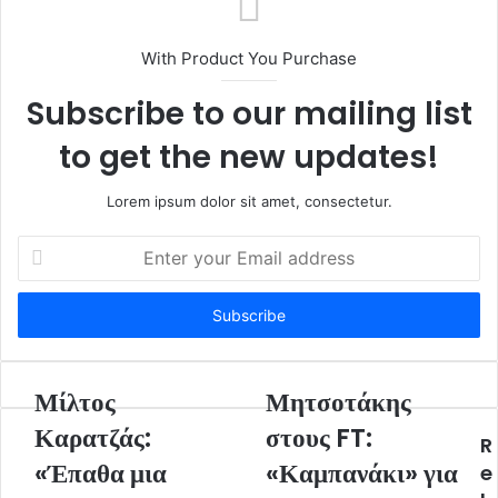
s
i
With Product You Purchase
t
e
Subscribe to our mailing list
to get the new updates!
Lorem ipsum dolor sit amet, consectetur.
E
n
t
e
r
y
o
Μίλτος
Μητσοτάκης
u
Καρατζάς:
στους FT:
r
R
E
«Έπαθα μια
«Καμπανάκι» για
e
m