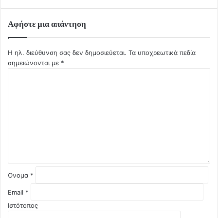
Αφήστε μια απάντηση
Η ηλ. διεύθυνση σας δεν δημοσιεύεται.
Τα υποχρεωτικά πεδία
σημειώνονται με
*
Σ
χ
ό
λ
ι
ο
*
Όνομα
*
Email
*
Ιστότοπος