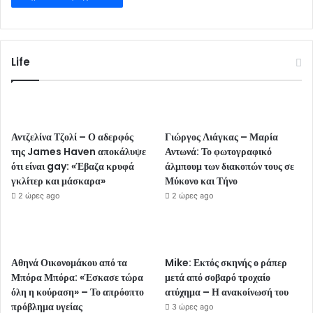
Life
Αντζελίνα Τζολί – Ο αδερφός
Γιώργος Λιάγκας – Μαρία
της James Haven αποκάλυψε
Αντωνά: Το φωτογραφικό
ότι είναι gay: «Έβαζα κρυφά
άλμπουμ των διακοπών τους σε
γκλίτερ και μάσκαρα»
Μύκονο και Τήνο
2 ώρες ago
2 ώρες ago
Αθηνά Οικονομάκου από τα
Mike: Εκτός σκηνής ο ράπερ
Μπόρα Μπόρα: «Έσκασε τώρα
μετά από σοβαρό τροχαίο
όλη η κούραση» – Το απρόοπτο
ατύχημα – Η ανακοίνωσή του
πρόβλημα υγείας
3 ώρες ago