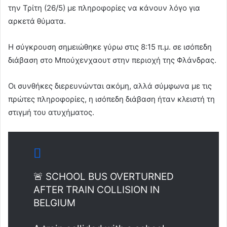
την Τρίτη (26/5) με πληροφορίες να κάνουν λόγο για
n
e
αρκετά θύματα.
m
a
Η σύγκρουση σημειώθηκε γύρω στις 8:15 π.μ. σε ισόπεδη
i
διάβαση στο Μπούχενχαουτ στην περιοχή της Φλάνδρας.
l
Οι συνθήκες διερευνώνται ακόμη, αλλά σύμφωνα με τις
πρώτες πληροφορίες, η ισόπεδη διάβαση ήταν κλειστή τη
στιγμή του ατυχήματος.
🚨 SCHOOL BUS OVERTURNED
AFTER TRAIN COLLISION IN
BELGIUM