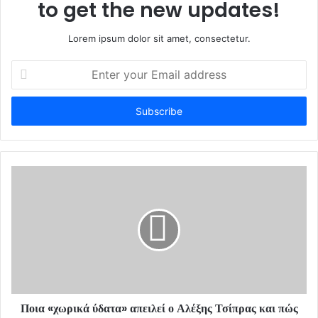
to get the new updates!
Lorem ipsum dolor sit amet, consectetur.
E
n
t
e
r
y
o
u
r
E
m
a
i
l
a
d
d
Ποια «χωρικά ύδατα» απειλεί ο Αλέξης Τσίπρας και πώς