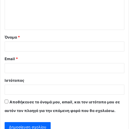
λ
ι
ο
*
Όνομα
*
Email
*
Ιστότοπος
Αποθήκευσε το όνομά μου, email, και τον ιστότοπο μου σε
αυτόν τον πλοηγό για την επόμενη φορά που θα σχολιάσω.