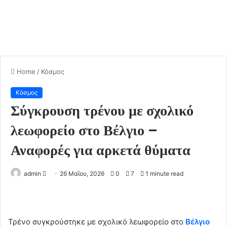
Home
/
Κόσμος
Κόσμος
Σύγκρουση τρένου με σχολικό
λεωφορείο στο Βέλγιο –
Αναφορές για αρκετά θύματα
admin
S
26 Μαΐου, 2026
0
7
1 minute read
e
n
d
Τρένο συγκρούστηκε με σχολικό λεωφορείο στο
Βέλγιο
a