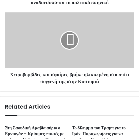
r
αναδιατάσσεται το πολιτικό σκηνικό
e
s
s
Χειροβομβίδες και σφαίρες βρήκε ηλικιωμένη στο σπίτι
συγγενή της στην Καστοριά
Related Articles
Στη Σαουδική Αραβία αύριο ο
Το δίλημμα του Τραμπ για το
Ερντογάν – Κρίσιμες επαφές με
Ιράν: Παραχωρήσεις για να