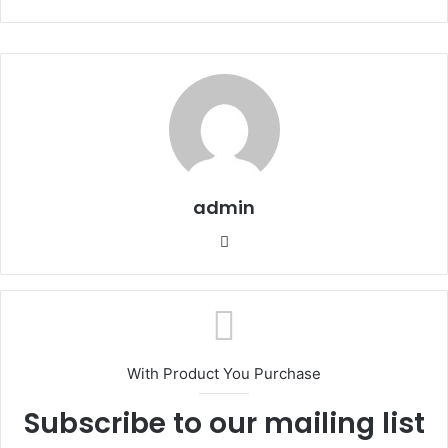
admin
W
e
b
s
i
t
With Product You Purchase
e
Subscribe to our mailing list