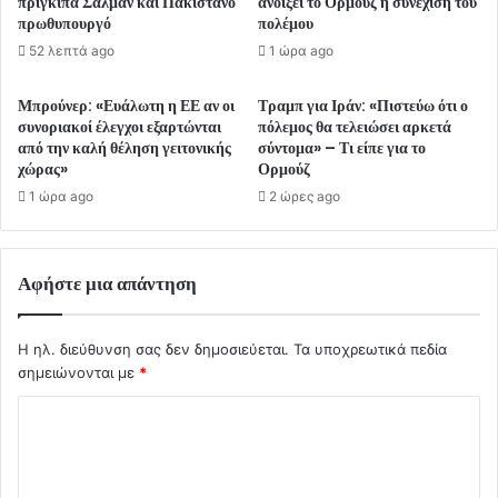
πρίγκιπα Σαλμάν και Πακιστανό
ανοίξει το Ορμούζ ή συνέχιση του
πρωθυπουργό
πολέμου
52 λεπτά ago
1 ώρα ago
Μπρούνερ: «Ευάλωτη η ΕΕ αν οι
Τραμπ για Ιράν: «Πιστεύω ότι ο
συνοριακοί έλεγχοι εξαρτώνται
πόλεμος θα τελειώσει αρκετά
από την καλή θέληση γειτονικής
σύντομα» – Τι είπε για το
χώρας»
Ορμούζ
1 ώρα ago
2 ώρες ago
Αφήστε μια απάντηση
Η ηλ. διεύθυνση σας δεν δημοσιεύεται.
Τα υποχρεωτικά πεδία
σημειώνονται με
*
Σ
χ
ό