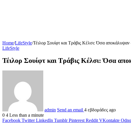
Home
/
LifeStyle
/
Τέιλορ Σουίφτ και Τράβις Κέλσι: Όσα αποκάλυψαν 
LifeStyle
Τέιλορ Σουίφτ και Τράβις Κέλσι: Όσα απο
admin
Send an email
4 εβδομάδες ago
0
4
Less than a minute
Facebook
Twitter
LinkedIn
Tumblr
Pinterest
Reddit
VKontakte
Odnok