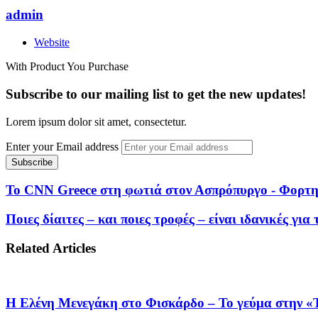
admin
Website
With Product You Purchase
Subscribe to our mailing list to get the new updates!
Lorem ipsum dolor sit amet, consectetur.
Enter your Email address
Το CNN Greece στη φωτιά στον Ασπρόπυργο - Φορτηγ
Ποιες δίαιτες – και ποιες τροφές – είναι ιδανικές γ
Related Articles
Η Ελένη Μενεγάκη στο Φισκάρδο – Το γεύμα στην «