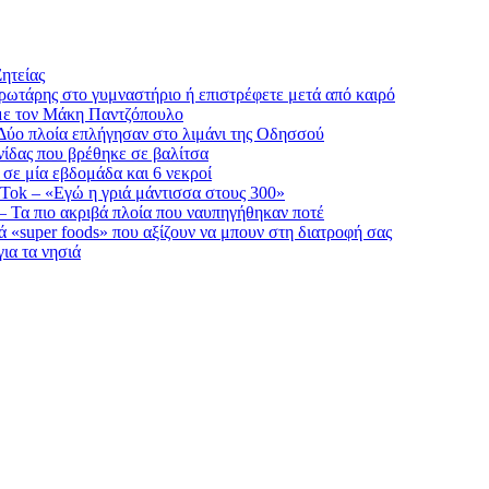
ητείας
πρωτάρης στο γυμναστήριο ή επιστρέφετε μετά από καιρό
με τον Μάκη Παντζόπουλο
Δύο πλοία επλήγησαν στο λιμάνι της Οδησσού
νίδας που βρέθηκε σε βαλίτσα
 σε μία εβδομάδα και 6 νεκροί
kTok – «Εγώ η γριά μάντισσα στους 300»
 Τα πιο ακριβά πλοία που ναυπηγήθηκαν ποτέ
ά «super foods» που αξίζουν να μπουν στη διατροφή σας
ια τα νησιά