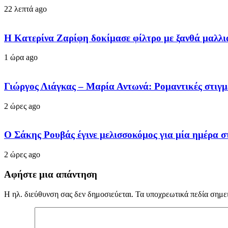
22 λεπτά ago
Η Κατερίνα Ζαρίφη δοκίμασε φίλτρο με ξανθά μαλλι
1 ώρα ago
Γιώργος Λιάγκας – Μαρία Αντωνά: Ρομαντικές στιγμ
2 ώρες ago
Ο Σάκης Ρουβάς έγινε μελισσοκόμος για μία ημέρα στ
2 ώρες ago
Αφήστε μια απάντηση
Η ηλ. διεύθυνση σας δεν δημοσιεύεται.
Τα υποχρεωτικά πεδία σημε