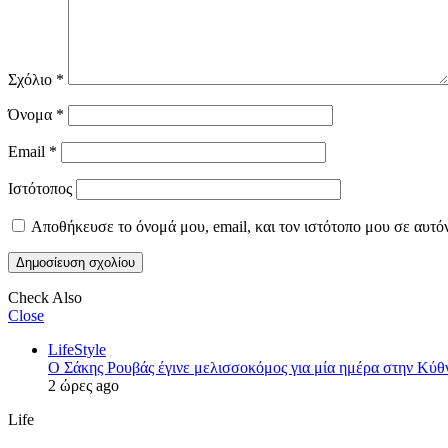
Σχόλιο
*
Όνομα
*
Email
*
Ιστότοπος
Αποθήκευσε το όνομά μου, email, και τον ιστότοπο μου σε αυτό
Check Also
Close
LifeStyle
Ο Σάκης Ρουβάς έγινε μελισσοκόμος για μία ημέρα στην Κύθνο
2 ώρες ago
Life