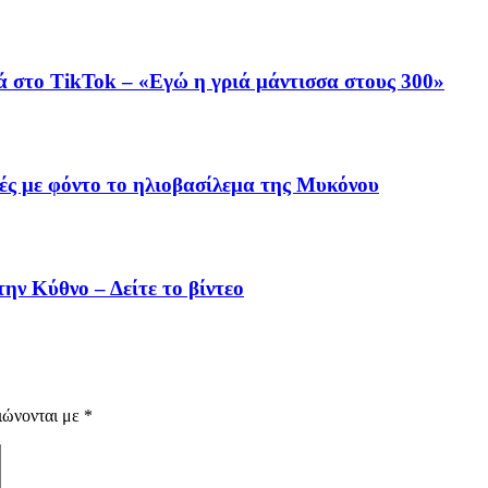
ά στο TikTok – «Εγώ η γριά μάντισσα στους 300»
ές με φόντο το ηλιοβασίλεμα της Μυκόνου
ην Κύθνο – Δείτε το βίντεο
ιώνονται με
*