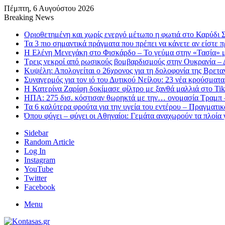
Πέμπτη, 6 Αυγούστου 2026
Breaking News
Οριοθετημένη και χωρίς ενεργό μέτωπο η φωτιά στο Καρύδι Σ
Τα 3 πιο σημαντικά πράγματα που πρέπει να κάνετε αν είστε 
Η Ελένη Μενεγάκη στο Φισκάρδο – Το γεύμα στην «Τασία» 
Τρεις νεκροί από ρωσικούς βομβαρδισμούς στην Ουκρανία – 
Κυψέλη: Απολογείται ο 26χρονος για τη δολοφονία της Βρετα
Συναγερμός για τον ιό του Δυτικού Νείλου: 23 νέα κρούσματα
Η Κατερίνα Ζαρίφη δοκίμασε φίλτρο με ξανθά μαλλιά στο Ti
ΗΠΑ: 275 δισ. κόστισαν θωρηκτά με την… ονομασία Τραμπ –
Τα 6 καλύτερα φρούτα για την υγεία του εντέρου – Πραγματικ
Όπου φύγει – φύγει οι Αθηναίοι: Γεμάτα αναχωρούν τα πλοία γ
Sidebar
Random Article
Log In
Instagram
YouTube
Twitter
Facebook
Menu