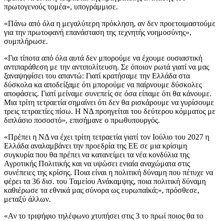
πρωτογενούς τομέα», υπογράμμισε.
«Πάνω από όλα η μεγαλύτερη πρόκληση, αν δεν προετοιμαστούμε
για την πρωτοφανή επανάσταση της τεχνητής νοημοσύνης»,
συμπλήρωσε.
«Για τίποτα από όλα αυτά δεν μπορούμε να έχουμε ουσιαστική
αντιπαράθεση με την αντιπολίτευση. Σε όποιον ρωτά γιατί να μας
ξαναψηφίσει του απαντώ: Γιατί κρατήσαμε την Ελλάδα στα
δύσκολα κα αποδείξαμε ότι μπορούμε να παίρνουμε δύσκολες
αποφάσεις. Γιατί μείναμε συνεπείς σε όσα είπαμε ότι θα κάνουμε.
Μια τρίτη τετραετία σημαίνει ότι δεν θα ρισκάρουμε να γυρίσουμε
τρεις τετραετίες πίσω. Η ΝΔ προηγείται του δεύτερου κόμματος με
διπλάσιο ποσοστό», επισήμανε ο πρωθυπουργός.
«Πρέπει η ΝΔ να έχει τρίτη τετραετία γιατί τον Ιούλιο του 2027 η
Ελλάδα αναλαμβάνει την προεδρία της ΕΕ σε μια κρίσιμη
συγκυρία που θα πρέπει να κατανείμει τα νέα κονδύλια της
Αγροτικής Πολιτικής και να υψώσει ενιαία αναχώματα στις
συνέπειες της κρίσης. Ποια είναι η πολιτική δύναμη που πέτυχε να
φέρει τα 36 δισ. του Ταμείου Ανάκαμψης, ποια πολιτική δύναμη
καθιέρωσε τα εθνικά μας σύνορα ως ευρωπαϊκά;», πρόσθεσε,
μεταξύ άλλων.
«Αν το τριψήφιο τηλέφωνο χτυπήσει στις 3 το πρωί ποιος θα το