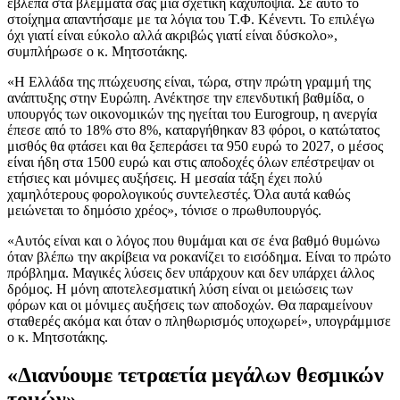
έβλεπα στα βλέμματά σας μια σχετική καχυποψία. Σε αυτό το
στοίχημα απαντήσαμε με τα λόγια του Τ.Φ. Κένεντι. Το επιλέγω
όχι γιατί είναι εύκολο αλλά ακριβώς γιατί είναι δύσκολο»,
συμπλήρωσε ο κ. Μητσοτάκης.
«Η Ελλάδα της πτώχευσης είναι, τώρα, στην πρώτη γραμμή της
ανάπτυξης στην Ευρώπη. Ανέκτησε την επενδυτική βαθμίδα, ο
υπουργός των οικονομικών της ηγείται του Eurogroup, η ανεργία
έπεσε από το 18% στο 8%, καταργήθηκαν 83 φόροι, ο κατώτατος
μισθός θα φτάσει και θα ξεπεράσει τα 950 ευρώ το 2027, ο μέσος
είναι ήδη στα 1500 ευρώ και στις αποδοχές όλων επέστρεψαν οι
ετήσιες και μόνιμες αυξήσεις. Η μεσαία τάξη έχει πολύ
χαμηλότερους φορολογικούς συντελεστές. Όλα αυτά καθώς
μειώνεται το δημόσιο χρέος», τόνισε ο πρωθυπουργός.
«Αυτός είναι και ο λόγος που θυμάμαι και σε ένα βαθμό θυμώνω
όταν βλέπω την ακρίβεια να ροκανίζει το εισόδημα. Είναι το πρώτο
πρόβλημα. Μαγικές λύσεις δεν υπάρχουν και δεν υπάρχει άλλος
δρόμος. Η μόνη αποτελεσματική λύση είναι οι μειώσεις των
φόρων και οι μόνιμες αυξήσεις των αποδοχών. Θα παραμείνουν
σταθερές ακόμα και όταν ο πληθωρισμός υποχωρεί», υπογράμμισε
ο κ. Μητσοτάκης.
«Διανύουμε τετραετία μεγάλων θεσμικών
τομών»