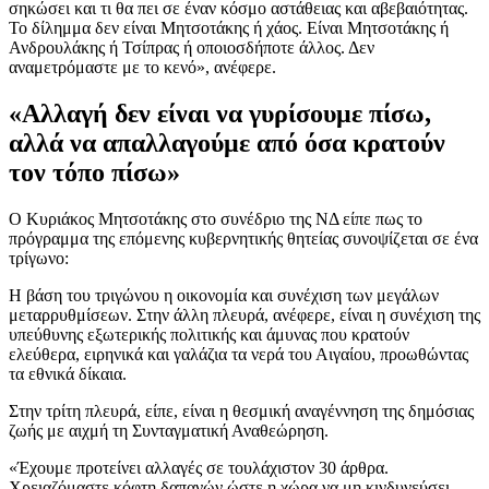
σηκώσει και τι θα πει σε έναν κόσμο αστάθειας και αβεβαιότητας.
Το δίλημμα δεν είναι Μητσοτάκης ή χάος. Είναι Μητσοτάκης ή
Ανδρουλάκης ή Τσίπρας ή οποιοσδήποτε άλλος. Δεν
αναμετρόμαστε με το κενό», ανέφερε.
«Αλλαγή δεν είναι να γυρίσουμε πίσω,
αλλά να απαλλαγούμε από όσα κρατούν
τον τόπο πίσω»
Ο Κυριάκος Μητσοτάκης στο συνέδριο της ΝΔ είπε πως το
πρόγραμμα της επόμενης κυβερνητικής θητείας συνοψίζεται σε ένα
τρίγωνο:
Η βάση του τριγώνου η οικονομία και συνέχιση των μεγάλων
μεταρρυθμίσεων. Στην άλλη πλευρά, ανέφερε, είναι η συνέχιση της
υπεύθυνης εξωτερικής πολιτικής και άμυνας που κρατούν
ελεύθερα, ειρηνικά και γαλάζια τα νερά του Αιγαίου, προωθώντας
τα εθνικά δίκαια.
Στην τρίτη πλευρά, είπε, είναι η θεσμική αναγέννηση της δημόσιας
ζωής με αιχμή τη Συνταγματική Αναθεώρηση.
«Έχουμε προτείνει αλλαγές σε τουλάχιστον 30 άρθρα.
Χρειαζόμαστε κόφτη δαπανών ώστε η χώρα να μη κινδυνεύσει