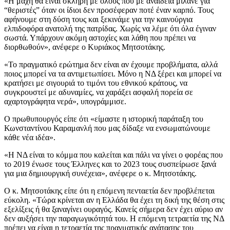
«Η μάχη θα είναι σκληρή με όλους που με αναίδεια μιλάνε για
“θεριστές” όταν οι ίδιοι δεν προσέφεραν ποτέ έναν καρπό. Τους
αφήνουμε στη δύση τους και ξεκινάμε για την καινούργια
ελπιδοφόρα ανατολή της πατρίδας. Χωρίς να λέμε ότι όλα έγιναν
σωστά. Υπάρχουν ακόμη αστοχίες και λάθη που πρέπει να
διορθωθούν», ανέφερε ο Κυριάκος Μητσοτάκης.
«Το πραγματικό ερώτημα δεν είναι αν έχουμε προβλήματα, αλλά
ποιος μπορεί να τα αντιμετωπίσει. Μόνο η ΝΔ ξέρει και μπορεί να
κρατήσει με σιγουριά το τιμόνι του εθνικού κράτους, να
συγκρουστεί με αδυναμίες, να χαράξει ασφαλή πορεία σε
αχαρτογράφητα νερά», υπογράμμισε.
Ο πρωθυπουργός είπε ότι «είμαστε η ιστορική παράταξη του
Κωνσταντίνου Καραμανλή που μας δίδαξε να ενσωματώνουμε
κάθε νέα ιδέα».
«Η ΝΔ είναι το κόμμα που καλείται και πάλι να γίνει ο φορέας που
το 2019 ένωσε τους Έλληνες και το 2023 τους συσπείρωσε ξανά
για μια δημιουργική συνέχεια», ανέφερε ο κ. Μητσοτάκης.
Ο κ. Μητσοτάκης είπε ότι η επόμενη πενταετία δεν προβλέπεται
εύκολη. «Τώρα κρίνεται αν η Ελλάδα θα έχει τη δική της θέση στις
εξελίξεις ή θα ξαναγίνει ουραγός. Κανείς σήμερα δεν έχει αύριο αν
δεν αυξήσει την παραγωγικότητά του. Η επόμενη τετραετία της ΝΔ
πρέπει να είναι η τετραετία της πραγματικής ανάτασης του