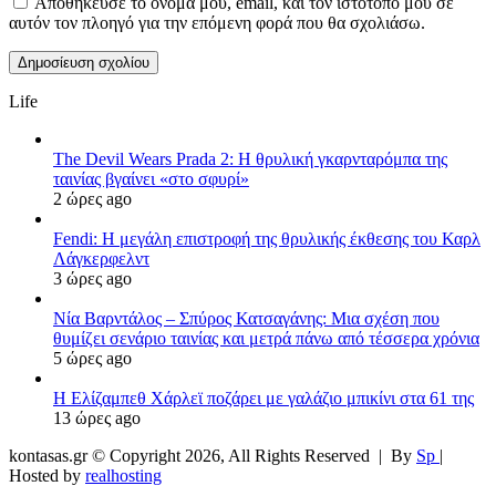
Αποθήκευσε το όνομά μου, email, και τον ιστότοπο μου σε
αυτόν τον πλοηγό για την επόμενη φορά που θα σχολιάσω.
Life
The Devil Wears Prada 2: Η θρυλική γκαρνταρόμπα της
ταινίας βγαίνει «στο σφυρί»
2 ώρες ago
Fendi: Η μεγάλη επιστροφή της θρυλικής έκθεσης του Καρλ
Λάγκερφελντ
3 ώρες ago
Νία Βαρντάλος – Σπύρος Κατσαγάνης: Μια σχέση που
θυμίζει σενάριο ταινίας και μετρά πάνω από τέσσερα χρόνια
5 ώρες ago
Η Ελίζαμπεθ Χάρλεϊ ποζάρει με γαλάζιο μπικίνι στα 61 της
13 ώρες ago
kontasas.gr © Copyright 2026, All Rights Reserved |
By
Sp
|
Hosted by
realhosting