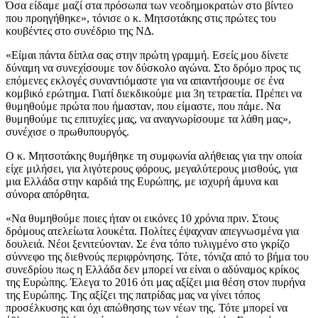
Όσα είδαμε μαζί στα πρόσωπα των νεοδημοκρατών στο βίντεο
που προηγήθηκε», τόνισε ο κ. Μητσοτάκης στις πρώτες του
κουβέντες στο συνέδριο της ΝΔ.
«Είμαι πάντα δίπλα σας στην πρώτη γραμμή. Εσείς μου δίνετε
δύναμη να συνεχίσουμε τον δύσκολο αγώνα. Στο δρόμο προς τις
επόμενες εκλογές συναντιόμαστε για να απαντήσουμε σε ένα
κομβικό ερώτημα. Γιατί διεκδικούμε μια 3η τετραετία. Πρέπει να
θυμηθούμε πρώτα που ήμασταν, που είμαστε, που πάμε. Να
θυμηθούμε τις επιτυχίες μας, να αναγνωρίσουμε τα λάθη μας»,
συνέχισε ο πρωθυπουργός.
Ο κ. Μητσοτάκης θυμήθηκε τη συμφωνία αλήθειας για την οποία
είχε μιλήσει, για λιγότερους φόρους, μεγαλύτερους μισθούς, για
μια Ελλάδα στην καρδιά της Ευρώπης, με ισχυρή άμυνα και
σύνορα απόρθητα.
«Να θυμηθούμε ποιες ήταν οι εικόνες 10 χρόνια πριν. Στους
δρόμους ατελείωτα λουκέτα. Πολίτες έψαχναν απεγνωσμένα για
δουλειά. Νέοι ξενιτεύονταν. Σε ένα τόπο τυλιγμένο στο γκρίζο
σύννεφο της διεθνούς περιφρόνησης. Τότε, τόνιζα από το βήμα του
συνεδρίου πως η Ελλάδα δεν μπορεί να είναι ο αδύναμος κρίκος
της Ευρώπης. Έλεγα το 2016 ότι μας αξίζει μια θέση στον πυρήνα
της Ευρώπης. Της αξίζει της πατρίδας μας να γίνει τόπος
προσέλκυσης και όχι απώθησης των νέων της. Τότε μπορεί να