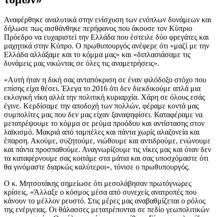
Αναφέρθηκε αναλυτικά στην ενίσχυση των ενόπλων δυνάμεων και
δήλωσε πως αισθάνθηκε περήφανος που άκουσε τον Κύπριο
Πρόεδρο να ευχαριστεί την Ελλάδα που έστειλε δύο φρεγάτες και
μαχητικά στην Κύπρο. Ο πρωθυπουργός ανέφερε ότι «μαζί με την
Ελλάδα αλλάξαμε και το κόμμα μας» και «διπλασιάσαμε τις
δυνάμεις μας νικώντας σε όλες τις αναμετρήσεις».
«Αυτή ήταν η δική σας ανταπόκριση σε έναν φιλόδοξο στόχο που
επίσης είχα θέσει. Έλεγα το 2016 ότι δεν διεκδικούμε απλά μια
εκλογική νίκη αλλά την πολιτική κυριαρχία. Χάρη σε όλους εσάς
έγινε. Κερδίσαμε την αποδοχή των πολλών, φέραμε κοντά μας
συμπολίτες μας που δεν μας είχαν ξαναψηφίσει. Καταφέραμε να
μετατρέψουμε το κόμμα σε ρεύμα προόδου και αντίστασης στον
λαϊκισμό. Μακριά από ταμπέλες και πάντα χωρίς αλαζονεία και
έπαρση. Ακούμε, συζητούμε, νιώθουμε και αντιδρούμε, ενώνουμε
και πάντα προσπαθούμε. Αναγνωρίζουμε τις νίκες μας και όταν δεν
τα καταφέρνουμε σας κοιτάμε στα μάτια και σας υποσχόμαστε ότι
θα γινόμαστε διαρκώς καλύτεροι», τόνισε ο πρωθυπουργός.
Ο κ. Μητσοτάκης σημείωσε ότι μεσολάβησαν πρωτόγνωρες
κρίσεις. «Άλλαξε ο κόσμος μέσα από συνεχείς ανατροπές που
κάνουν το μέλλον ρευστό. Στις μέρες μας αναβαθμίζεται ο ρόλος
της ενέργειας. Οι θάλασσες μετατρέπονται σε πεδίο γεωπολιτικών