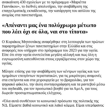
ανακαίνιση 430 σχολείων με το πρόγραμμα «Μαριέττα
Γιαννάκου», το διεθνές απολυτήριο, την αναβάθμιση της
επαγγελματικής εκπαίδευσης, την κατάργηση του ασύλου της
ανομίας στα πανεπιστήμια.
«Απέναντι μας ένα πολύχρωμο μέτωπο
που λέει όχι σε όλα, ναι στο τίποτα»
Ο Κυριάκος Μητσοτάκης αναφέρθηκε στη λειτουργία των πρώτων
παραρτημάτων ξένων πανεπιστημίων στην Ελλάδα και στις
αναφορές που υπήρχαν στο πρόγραμμα του 2023 για την υγεία.
Είπε ότι στην υγεία συντελείται μεγάλη αλλαγή και πως όλη η
ευγνωμοσύνη κατευθύνεται στους εργαζόμενους στον χώρο της
υγείας.
Μίλησε επίσης για την αναβάθμιση των κέντρων υγείας και των
τμημάτων επειγόντων περιστατικών, για τις μικρότερες αναμονές
στα επείγοντα και στα χειρουργεία με το βραχιολάκι, για τον
ψηφιακό φάκελο, την άυλη συνταγογράφηση και τα ραντεβού μέσω
του myhealth, για τον προσωπικό βοηθό για τα ΑμεΑ, για τους
δωρεάν προσυμπτωματικούς ελέγχους.
«Όλα αυτά συνθέτουν το κοινωνικό πρόσωπο της πολιτικής της
ΝΔ. Είμαστε βαθιά κοινωνικό και λαϊκό κόμμα. Είμαι υπερήφανος