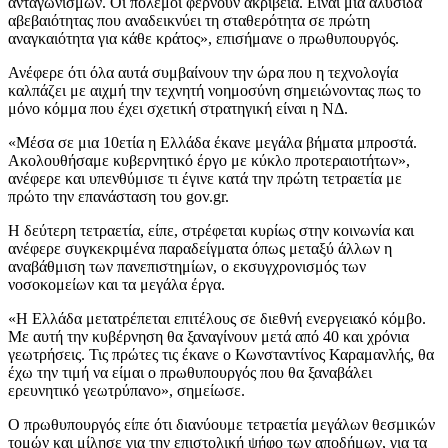
ανταγωνισμών. Οι πόλεμοι φέρνουν ακρίβεια. Είναι μια αλυσίδα
αβεβαιότητας που αναδεικνύει τη σταθερότητα σε πρώτη
αναγκαιότητα για κάθε κράτος», επισήμανε ο πρωθυπουργός.
Ανέφερε ότι όλα αυτά συμβαίνουν την ώρα που η τεχνολογία
καλπάζει με αιχμή την τεχνητή νοημοσύνη σημειώνοντας πως το
μόνο κόμμα που έχει σχετική στρατηγική είναι η ΝΔ.
«Μέσα σε μια 10ετία η Ελλάδα έκανε μεγάλα βήματα μπροστά.
Ακολουθήσαμε κυβερνητικό έργο με κύκλο προτεραιοτήτων»,
ανέφερε και υπενθύμισε τι έγινε κατά την πρώτη τετραετία με
πρώτο την επανάσταση του gov.gr.
Η δεύτερη τετραετία, είπε, στρέφεται κυρίως στην κοινωνία και
ανέφερε συγκεκριμένα παραδείγματα όπως μεταξύ άλλων η
αναβάθμιση των πανεπιστημίων, ο εκσυγχρονισμός των
νοσοκομείων και τα μεγάλα έργα.
«Η Ελλάδα μετατρέπεται επιτέλους σε διεθνή ενεργειακό κόμβο.
Με αυτή την κυβέρνηση θα ξαναγίνουν μετά από 40 και χρόνια
γεωτρήσεις. Τις πρώτες τις έκανε ο Κωνσταντίνος Καραμανλής, θα
έχω την τιμή να είμαι ο πρωθυπουργός που θα ξαναβάλει
ερευνητικό γεωτρύπανο», σημείωσε.
Ο πρωθυπουργός είπε ότι διανύουμε τετραετία μεγάλων θεσμικών
τομών και μίλησε για την επιστολική ψήφο των αποδήμων, για τα