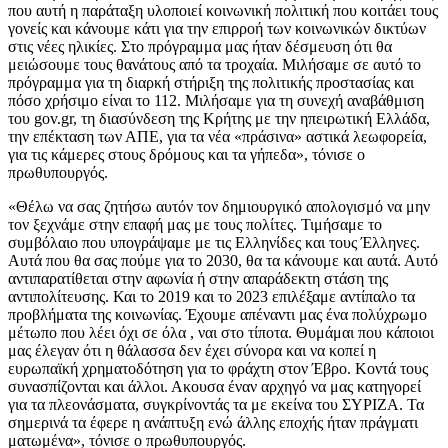
που αυτή η παράταξη υλοποιεί κοινωνική πολιτική που κοιτάει τους
γονείς και κάνουμε κάτι για την επιρροή των κοινωνικών δικτύων
στις νέες ηλικίες. Στο πρόγραμμα μας ήταν δέσμευση ότι θα
μειώσουμε τους θανάτους από τα τροχαία. Μιλήσαμε σε αυτό το
πρόγραμμα για τη διαρκή στήριξη της πολιτικής προστασίας και
πόσο χρήσιμο είναι το 112. Μιλήσαμε για τη συνεχή αναβάθμιση
του gov.gr, τη διασύνδεση της Κρήτης με την ηπειρωτική Ελλάδα,
την επέκταση των ΑΠΕ, για τα νέα «πράσινα» αστικά λεωφορεία,
για τις κάμερες στους δρόμους και τα γήπεδα», τόνισε ο
πρωθυπουργός.
«Θέλω να σας ζητήσω αυτόν τον δημιουργικό απολογισμό να μην
τον ξεχνάμε στην επαφή μας με τους πολίτες. Τιμήσαμε το
συμβόλαιο που υπογράψαμε με τις Ελληνίδες και τους Έλληνες.
Αυτά που θα σας πούμε για το 2030, θα τα κάνουμε και αυτά. Αυτό
αντιπαρατίθεται στην αφωνία ή στην απαράδεκτη στάση της
αντιπολίτευσης. Και το 2019 και το 2023 επιλέξαμε αντίπαλο τα
προβλήματα της κοινωνίας. Έχουμε απέναντι μας ένα πολύχρωμο
μέτωπο που λέει όχι σε όλα , ναι στο τίποτα. Θυμάμαι που κάποιοι
μας έλεγαν ότι η θάλασσα δεν έχει σύνορα και να κοπεί η
ευρωπαϊκή χρηματοδότηση για το φράχτη στον Έβρο. Κοντά τους
συνασπίζονται και άλλοι. Ακουσα έναν αρχηγό να μας κατηγορεί
για τα πλεονάσματα, συγκρίνοντάς τα με εκείνα του ΣΥΡΙΖΑ. Τα
σημερινά τα έφερε η ανάπτυξη ενώ άλλης εποχής ήταν πράγματι
ματωμένα», τόνισε ο πρωθυπουργός.