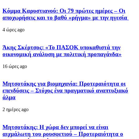
Κόμμα Καρυστιανού: Οι 79 πρώτες ημέρες – Οι
αποχωρήσεις και το βαθύ «ρήγμα» με την ηγεσία
4 ώρες ago
Άκης Σκέρτσος: «Το ΠΑΣΟΚ υποκαθιστά την
οικονομική ανάλυση με πολιτική προπαγάνδα»
16 ώρες ago
Μητσοτάκης για βιομηχανία: Προτεραιότητα οι
επενδύσεις – Στόχος ένα πραγματικό αναπτυξιακό
άλμα
2 ημέρες ago
Μητσοτάκης: Η χώρα δεν μπορεί να είναι
αιχμάλωτη του ρουσφετιού – Προτεραιότητα ο