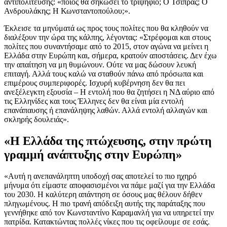
αντιπολίτευσης: «ποιος θα σηκώσει το τριψήφιο; Ο Τσίπρας; Ο
Ανδρουλάκης; Η Κωνσταντοπούλου;».
Έκλεισε τα μηνύματά ως προς τους πολίτες που θα κληθούν να
διαλέξουν την ώρα της κάλπης, λέγοντας: «Στρέφομαι και στους
πολίτες που συναντήσαμε από το 2015, στον αγώνα να μείνει η
Ελλάδα στην Ευρώπη και, σήμερα, κρατούν αποστάσεις. Δεν έχω
την απαίτηση να μη θυμώνουν. Ούτε να μας δώσουν λευκή
επιταγή. Αλλά τους καλώ να σταθούν πάνω από πρόσωπα και
επιμέρους συμπεριφορές. Ισχυρή κυβέρνηση δεν θα πει
ανεξέλεγκτη εξουσία – Η εντολή που θα ζητήσει η ΝΔ αύριο από
τις Ελληνίδες και τους Έλληνες δεν θα είναι μία εντολή
επανάπαυσης ή επανάληψης λαθών. Αλλά εντολή αλλαγών και
σκληρής δουλειάς».
«Η Ελλάδα της πτώχευσης, στην πρώτη
γραμμή ανάπτυξης στην Ευρώπη»
«Αυτή η ανεπανάληπτη υποδοχή σας αποτελεί το πιο ηχηρό
μήνυμα ότι είμαστε αποφασισμένοι να πάμε μαζί για την Ελλάδα
του 2030. Η καλύτερη απάντηση σε όσους μας θέλουν δήθεν
πληγωμένους. Η πιο τρανή απόδειξη αυτής της παράταξης που
γεννήθηκε από τον Κωνσταντίνο Καραμανλή για να υπηρετεί την
πατρίδα. Κατακτώντας πολλές νίκες που τις οφείλουμε σε εσάς.