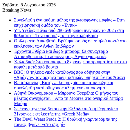
Σάββατο, 8 Αυγούστου 2026
Breaking News
Συνελήφθη ένα ακόμη μέλος της ρωσόφωνης μαφίας – Στην
επιχειρησιακή ομάδα του «Έντικ»
Υπ. Υγείας: Πάνω από 280 άνθρωποι πνίγηκαν το 2025 στη
θάλασσα – Τι να προσέχετε στην κολύμβηση
Θρίλερ στο Λυκαβητό: Βρέθηκε σορός σε σπηλιά κοντά στο
εκκλησάκι των Αγίων Ισιδώρων
Έρχονται 39άρια και έως 9 μποφόρ: Σε συναγερμό
Αττικοιβοιωτία, Πελοπόννησος, Αιγαίο για φωτιές
Χαλκιδική: Στο νοσοκομείο 8χρονος που τραυματίστηκε στο
κεφάλι μετά από βουτιά
BBC: Ο τηλεφωνικός κατάλογος που οδήγησε στην
«Αράχνη», τον αρχηγό των μυστικών υπηρεσιών του Άσαντ
Θεσσαλονίκη: Κατήγγειλε τροχαίο και καταδίωξη και
συνελήφθη γιατί οδηγούσε κλεμμένο αυτοκίνητο
Αθηνά Οικονομάκου – Μπρούνο Τσερέλα: Ο μήνας του
μέλιτος συνεχίζεται – Από τη Moorea στα ονειρικά Μπόρα
Μπόρα
Σε έναν μήνα εκδίδεται στην Ελλάδα από τη Γερμανία ο
31χρονος εκτελεστής της «Greek Mafia»
The Devil Wears Prada 2: Η θρυλική γκαρνταρόμπα της
ταινίας βγαίνει «στο σφυρί»