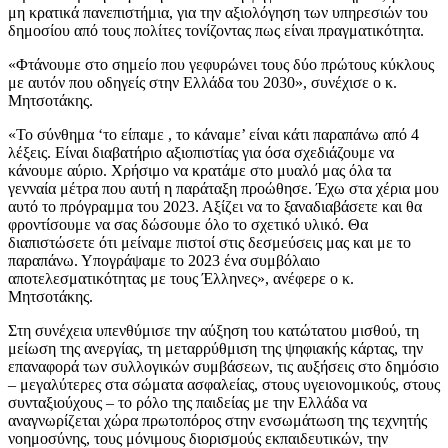
μη κρατικά πανεπιστήμια, για την αξιολόγηση των υπηρεσιών του
δημοσίου από τους πολίτες τονίζοντας πως είναι πραγματικότητα.
«Φτάνουμε στο σημείο που γεφυρώνει τους δύο πρώτους κύκλους
με αυτόν που οδηγείς στην Ελλάδα του 2030», συνέχισε ο κ.
Μητσοτάκης.
«Το σύνθημα ‘το είπαμε , το κάναμε’ είναι κάτι παραπάνω από 4
λέξεις. Είναι διαβατήριο αξιοπιστίας για όσα σχεδιάζουμε να
κάνουμε αύριο. Χρήσιμο να κρατάμε στο μυαλό μας όλα τα
γενναία μέτρα που αυτή η παράταξη προώθησε. Έχω στα χέρια μου
αυτό το πρόγραμμα του 2023. Αξίζει να το ξαναδιαβάσετε και θα
φροντίσουμε να σας δώσουμε όλο το σχετικό υλικό. Θα
διαπιστώσετε ότι μείναμε πιστοί στις δεσμεύσεις μας και με το
παραπάνω. Υπογράψαμε το 2023 ένα συμβόλαιο
αποτελεσματικότητας με τους Έλληνες», ανέφερε ο κ.
Μητσοτάκης.
Στη συνέχεια υπενθύμισε την αύξηση του κατώτατου μισθού, τη
μείωση της ανεργίας, τη μεταρρύθμιση της ψηφιακής κάρτας, την
επαναφορά των συλλογικών συμβάσεων, τις αυξήσεις στο δημόσιο
– μεγαλύτερες στα σώματα ασφαλείας, στους υγειονομικούς, στους
συνταξιούχους – το ρόλο της παιδείας με την Ελλάδα να
αναγνωρίζεται χώρα πρωτοπόρος στην ενσωμάτωση της τεχνητής
νοημοσύνης, τους μόνιμους διορισμούς εκπαιδευτικών, την