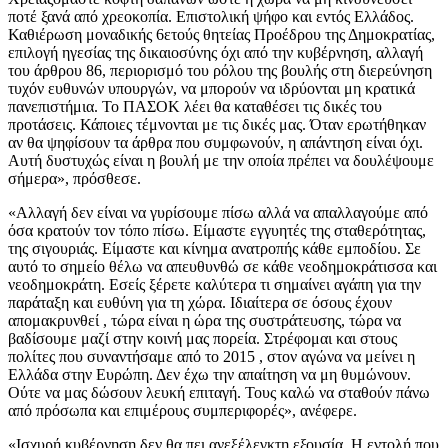
ποτέ ξανά από χρεοκοπία. Επιστολική ψήφο και εντός Ελλάδος.
Καθιέρωση μοναδικής 6ετούς θητείας Προέδρου της Δημοκρατίας,
επιλογή ηγεσίας της δικαιοσύνης όχι από την κυβέρνηση, αλλαγή
του άρθρου 86, περιορισμό του ρόλου της βουλής στη διερεύνηση
τυχόν ευθυνών υπουργών, να μπορούν να ιδρύονται μη κρατικά
πανεπιστήμια. Το ΠΑΣΟΚ λέει θα καταθέσει τις δικές του
προτάσεις. Κάποιες τέμνονται με τις δικές μας. Όταν ερωτήθηκαν
αν θα ψηφίσουν τα άρθρα που συμφωνούν, η απάντηση είναι όχι.
Αυτή δυστυχώς είναι η βουλή με την οποία πρέπει να δουλέψουμε
σήμερα», πρόσθεσε.
«Αλλαγή δεν είναι να γυρίσουμε πίσω αλλά να απαλλαγούμε από
όσα κρατούν τον τόπο πίσω. Είμαστε εγγυητές της σταθερότητας,
της σιγουριάς. Είμαστε και κίνημα ανατροπής κάθε εμποδίου. Σε
αυτό το σημείο θέλω να απευθυνθώ σε κάθε νεοδημοκράτισσα και
νεοδημοκράτη. Εσείς ξέρετε καλύτερα τι σημαίνει αγάπη για την
παράταξη και ευθύνη για τη χώρα. Ιδιαίτερα σε όσους έχουν
απομακρυνθεί , τώρα είναι η ώρα της συστράτευσης, τώρα να
βαδίσουμε μαζί στην κοινή μας πορεία. Στρέφομαι και στους
πολίτες που συναντήσαμε από το 2015 , στον αγώνα να μείνει η
Ελλάδα στην Ευρώπη. Δεν έχω την απαίτηση να μη θυμώνουν.
Ούτε να μας δώσουν λευκή επιταγή. Τους καλώ να σταθούν πάνω
από πρόσωπα και επιμέρους συμπεριφορές», ανέφερε.
«Ισχυρή κυβέρνηση δεν θα πει ανεξέλεγκτη εξουσία. Η εντολή που