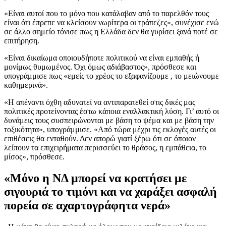
«Είναι αυτοί που το μόνο που κατάλαβαν από το παρελθόν τους
είναι ότι έπρεπε να κλείσουν νωρίτερα οι τράπεζες», συνέχισε ενώ
σε άλλο σημείο τόνισε πως η Ελλάδα δεν θα γυρίσει ξανά ποτέ σε
επιτήρηση.
«Είναι δικαίωμα οποιουδήποτε πολιτικού να είναι εμπαθής ή
μονίμως θυμωμένος. Όχι όμως αδιάβαστος», πρόσθεσε και
υπογράμμισε πως «εμείς το χρέος το εξαφανίζουμε , το μειώνουμε
καθημερινά».
«Η απέναντι όχθη αδυνατεί να αντιπαρατεθεί στις δικές μας
πολιτικές προτείνοντας έστω κάποια εναλλακτική λύση. Γι’ αυτό οι
δυνάμεις τους συσπειρώνονται με βάση το ψέμα και με βάση την
τοξικότητα», υπογράμμισε. «Από τώρα μέχρι τις εκλογές αυτές οι
επιθέσεις θα ενταθούν. Δεν απορώ γιατί ξέρω ότι σε όποιον
λείπουν τα επιχειρήματα περισσεύει το θράσος, η εμπάθεια, το
μίσος», πρόσθεσε.
«Μόνο η ΝΔ μπορεί να κρατήσει με
σιγουριά το τιμόνι και να χαράξει ασφαλή
πορεία σε αχαρτογράφητα νερά»