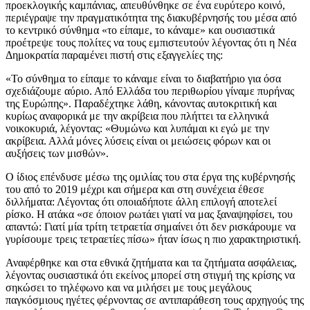
προεκλογικής καμπάνιας, απευθύνθηκε σε ένα ευρύτερο κοινό,
περιέγραψε την πραγματικότητα της διακυβέρνησής του μέσα από
το κεντρικό σύνθημα «το είπαμε, το κάναμε» και ουσιαστικά
προέτρεψε τους πολίτες να τους εμπιστευτούν λέγοντας ότι η Νέα
Δημοκρατία παραμένει πιστή στις εξαγγελίες της:
«Το σύνθημα το είπαμε το κάναμε είναι το διαβατήριο για όσα
σχεδιάζουμε αύριο. Από Ελλάδα του περιθωρίου γίναμε πυρήνας
της Ευρώπης». Παραδέχτηκε λάθη, κάνοντας αυτοκριτική και
κυρίως αναφορικά με την ακρίβεια που πλήττει τα ελληνικά
νοικοκυριά, λέγοντας: «Θυμώνω και λυπάμαι κι εγώ με την
ακρίβεια. Αλλά μόνες λύσεις είναι οι μειώσεις φόρων και οι
αυξήσεις των μισθών».
Ο ίδιος επένδυσε μέσω της ομιλίας του στα έργα της κυβέρνησής
του από το 2019 μέχρι και σήμερα και στη συνέχεια έθεσε
διλλήματα: Λέγοντας ότι οποιαδήποτε άλλη επιλογή αποτελεί
ρίσκο. Η ατάκα «σε όποιον ρωτάει γιατί να μας ξαναψηφίσει, του
απαντώ: Γιατί μία τρίτη τετραετία σημαίνει ότι δεν ρισκάρουμε να
γυρίσουμε τρεις τετραετίες πίσω» ήταν ίσως η πιο χαρακτηριστική.
Αναφέρθηκε και στα εθνικά ζητήματα και τα ζητήματα ασφάλειας,
λέγοντας ουσιαστικά ότι εκείνος μπορεί στη στιγμή της κρίσης να
σηκώσει το τηλέφωνο και να μιλήσει με τους μεγάλους
παγκόσμιους ηγέτες φέρνοντας σε αντιπαράθεση τους αρχηγούς της