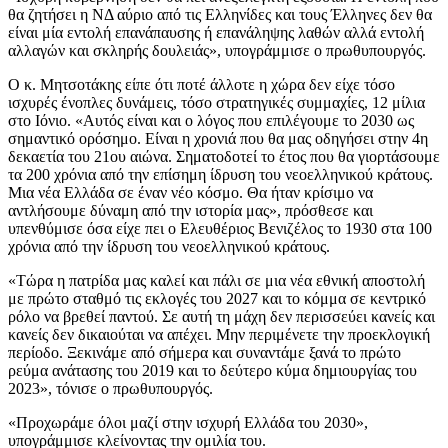
θα ζητήσει η ΝΔ αύριο από τις Ελληνίδες και τους Έλληνες δεν θα
είναι μία εντολή επανάπαυσης ή επανάληψης λαθών αλλά εντολή
αλλαγών και σκληρής δουλειάς», υπογράμμισε ο πρωθυπουργός.
Ο κ. Μητσοτάκης είπε ότι ποτέ άλλοτε η χώρα δεν είχε τόσο
ισχυρές ένοπλες δυνάμεις, τόσο στρατηγικές συμμαχίες, 12 μίλια
στο Ιόνιο. «Αυτός είναι και ο λόγος που επιλέγουμε το 2030 ως
σημαντικό ορόσημο. Είναι η χρονιά που θα μας οδηγήσει στην 4η
δεκαετία του 21ου αιώνα. Σηματοδοτεί το έτος που θα γιορτάσουμε
τα 200 χρόνια από την επίσημη ίδρυση του νεοελληνικού κράτους.
Μια νέα Ελλάδα σε έναν νέο κόσμο. Θα ήταν κρίσιμο να
αντλήσουμε δύναμη από την ιστορία μας», πρόσθεσε και
υπενθύμισε όσα είχε πει ο Ελευθέριος Βενιζέλος το 1930 στα 100
χρόνια από την ίδρυση του νεοελληνικού κράτους.
«Τώρα η πατρίδα μας καλεί και πάλι σε μια νέα εθνική αποστολή
με πρώτο σταθμό τις εκλογές του 2027 και το κόμμα σε κεντρικό
ρόλο να βρεθεί παντού. Σε αυτή τη μάχη δεν περισσεύει κανείς και
κανείς δεν δικαιούται να απέχει. Μην περιμένετε την προεκλογική
περίοδο. Ξεκινάμε από σήμερα και συναντάμε ξανά το πρώτο
ρεύμα ανάτασης του 2019 και το δεύτερο κύμα δημιουργίας του
2023», τόνισε ο πρωθυπουργός.
«Προχωράμε όλοι μαζί στην ισχυρή Ελλάδα του 2030»,
υπογράμμισε κλείνοντας την ομιλία του.