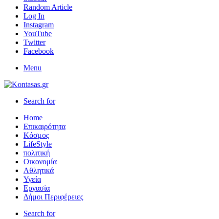
Random Article
Log In
Instagram
YouTube
Twitter
Facebook
Menu
Search for
Home
Επικαιρότητα
Κόσμος
LifeStyle
πολιτική
Οικονομία
Αθλητικά
Υγεία
Εργασία
Δήμοι Περιφέρειες
Search for