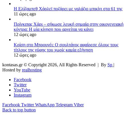
Η Ελίζαμπεθ Χάρλεϊ ποζάρει με γαλάζιο μπικίνι στα 61 της
11 ώρες ago
Πρίγκιπας Χάρι – σήκωσε λευκή σημαία στην οικογενειακή
κόντρα: Η μία κίνηση που αρνείται να κάνει
12 ώρες ago
Κρίση στο Μπρουνέι: Ο σουλτάνος αφαίρεσε όλους τους
τίτλους της νύφης του χωρίς καμία εξήγηση
12 ώρες ago
kontasas.gr © Copyright 2026, All Rights Reserved |
By
Sp
|
Hosted by
realhosting
Facebook
Twitter
YouTube
Instagram
Facebook
Twitter
WhatsApp
Telegram
Viber
Back to top button