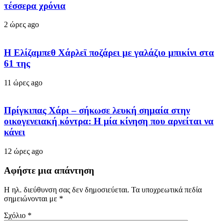
τέσσερα χρόνια
2 ώρες ago
Η Ελίζαμπεθ Χάρλεϊ ποζάρει με γαλάζιο μπικίνι στα
61 της
11 ώρες ago
Πρίγκιπας Χάρι – σήκωσε λευκή σημαία στην
οικογενειακή κόντρα: Η μία κίνηση που αρνείται να
κάνει
12 ώρες ago
Αφήστε μια απάντηση
Η ηλ. διεύθυνση σας δεν δημοσιεύεται.
Τα υποχρεωτικά πεδία
σημειώνονται με
*
Σχόλιο
*