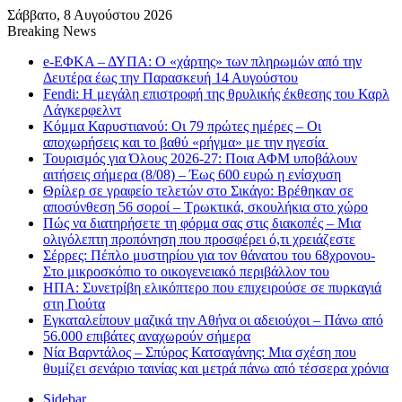
Σάββατο, 8 Αυγούστου 2026
Breaking News
e-ΕΦΚΑ – ΔΥΠΑ: Ο «χάρτης» των πληρωμών από την
Δευτέρα έως την Παρασκευή 14 Αυγούστου
Fendi: Η μεγάλη επιστροφή της θρυλικής έκθεσης του Καρλ
Λάγκερφελντ
Κόμμα Καρυστιανού: Οι 79 πρώτες ημέρες – Οι
αποχωρήσεις και το βαθύ «ρήγμα» με την ηγεσία
Τουρισμός για Όλους 2026-27: Ποια ΑΦΜ υποβάλουν
αιτήσεις σήμερα (8/08) – Έως 600 ευρώ η ενίσχυση
Θρίλερ σε γραφείο τελετών στο Σικάγο: Βρέθηκαν σε
αποσύνθεση 56 σοροί – Τρωκτικά, σκουλήκια στο χώρο
Πώς να διατηρήσετε τη φόρμα σας στις διακοπές – Μια
ολιγόλεπτη προπόνηση που προσφέρει ό,τι χρειάζεστε
Σέρρες: Πέπλο μυστηρίου για τον θάνατου του 68χρονου-
Στο μικροσκόπιο το οικογενειακό περιβάλλον του
ΗΠΑ: Συνετρίβη ελικόπτερο που επιχειρούσε σε πυρκαγιά
στη Γιούτα
Εγκαταλείπουν μαζικά την Αθήνα οι αδειούχοι – Πάνω από
56.000 επιβάτες αναχωρούν σήμερα
Νία Βαρντάλος – Σπύρος Κατσαγάνης: Μια σχέση που
θυμίζει σενάριο ταινίας και μετρά πάνω από τέσσερα χρόνια
Sidebar