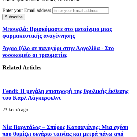
Enter your Email address
Μπουρλά: Βρισκόμαστε στο μεταίχμιο μιας
φαρμακευτικής αναγέννησης
Άγριο ξύλο σε πανηγύρι στην Αργολίδα - Στο
νοσοκομείο οι τραυματίες
Related Articles
Fendi: Η μεγάλη επιστροφή της θρυλικής έκθεσης
του Καρλ Λάγκερφελντ
23 λεπτά ago
Νία Βαρντάλος – Σπύρος Κατσαγάνης: Μια σχέση
που θυμίζει σενάριο ταινίας και μετρά πάνω από