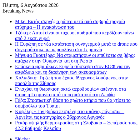
Πέμπτη, 6 Αυγούστου 2026
Breaking News
Mike: Εκτός σκηνής ο ράπερ μετά από σοβαρό τροχαίο
ατύχημα – Η ανακοίνωσή του
Τζόκερ: Αυτοί είναι οι τυχεροί αριθμοί που κερδίζουν πάνω
από 2 εκατ. ευρώ
Η Ευρώπη σε νέα κατάσταση συναγερμού μετά το drone που
συγκρούστηκε με αεροπλάνο στη Γερμανία
Μήνυμα Γκουτέρες: Να σταματήσουν οι επιθέσεις σε βάρος
αμάχων στην Ουκρανία και στη Ρωσία
Επάρκεια φαρμάκων: Ευρεία σύσκεψη στον ΕΟΦ για την
ασφάλεια και τη διακίνηση των σκευασμάτων
Χαλκιδική: Τη ζωή του έχασε 69χρονος λουόμενος στην
παραλία της Σίβηρης
Ενισχύει τη θωράκιση οκτώ αεροδρομίων απέναντι στα
drone η Γερμανία μετά τα περιστατικό στη Λειψία
Γάζα: Στρατιωτική βάση το πρώτο κτήριο που θα χτίσει το
συμβούλιο του Τραμπ
Κυψέλη: «Την βρήκα πεσμένη στο μπάνιο, πάγωσα» –
Αρνείται τις κατηγορίες ο 26χρονος Αφγανός
Ρεκόρ υψηλής θερμοκρασίας στη Σλοβακία – Ξεπέρασε τους
42,2 βαθμούς Κελσίου
Sidebar