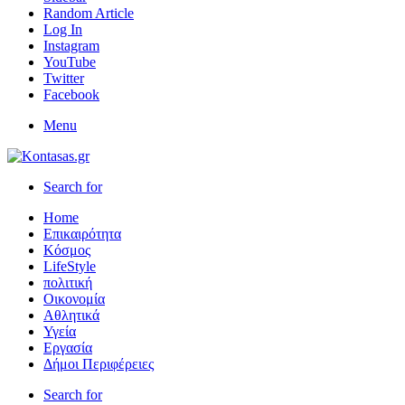
Random Article
Log In
Instagram
YouTube
Twitter
Facebook
Menu
Search for
Home
Επικαιρότητα
Κόσμος
LifeStyle
πολιτική
Οικονομία
Αθλητικά
Υγεία
Εργασία
Δήμοι Περιφέρειες
Search for