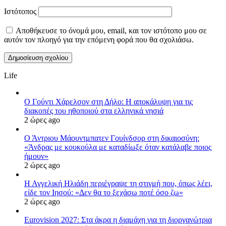
Ιστότοπος
Αποθήκευσε το όνομά μου, email, και τον ιστότοπο μου σε
αυτόν τον πλοηγό για την επόμενη φορά που θα σχολιάσω.
Life
Ο Γούντι Χάρελσον στη Δήλο: Η αποκάλυψη για τις
διακοπές του ηθοποιού στα ελληνικά νησιά
2 ώρες ago
Ο Άντριου Μάουντμπατεν Γουίνδσορ στη δικαιοσύνη:
«Άνδρας με κουκούλα με καταδίωξε όταν κατάλαβε ποιος
ήμουν»
2 ώρες ago
Η Αγγελική Ηλιάδη περιέγραψε τη στιγμή που, όπως λέει,
είδε τον Ιησού: «Δεν θα το ξεχάσω ποτέ όσο ζω»
2 ώρες ago
Eurovision 2027: Στα άκρα η διαμάχη για τη διοργανώτρια