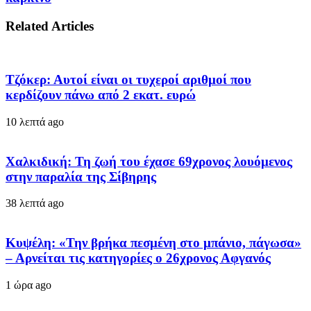
Related Articles
Τζόκερ: Αυτοί είναι οι τυχεροί αριθμοί που
κερδίζουν πάνω από 2 εκατ. ευρώ
10 λεπτά ago
Χαλκιδική: Τη ζωή του έχασε 69χρονος λουόμενος
στην παραλία της Σίβηρης
38 λεπτά ago
Κυψέλη: «Την βρήκα πεσμένη στο μπάνιο, πάγωσα»
– Αρνείται τις κατηγορίες ο 26χρονος Αφγανός
1 ώρα ago