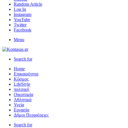
Random Article
Log In
Instagram
YouTube
Twitter
Facebook
Menu
Search for
Home
Επικαιρότητα
Κόσμος
LifeStyle
πολιτική
Οικονομία
Αθλητικά
Υγεία
Εργασία
Δήμοι Περιφέρειες
Search for