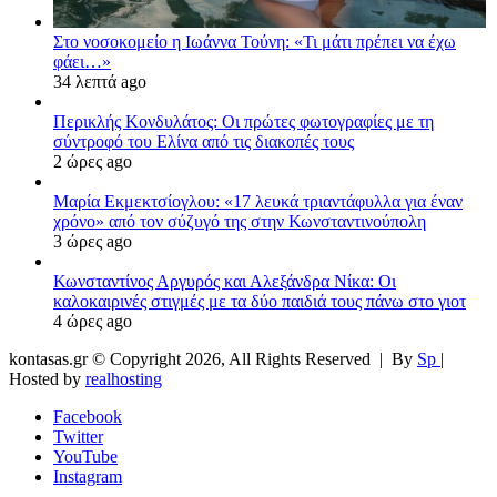
Στο νοσοκομείο η Ιωάννα Τούνη: «Τι μάτι πρέπει να έχω
φάει…»
34 λεπτά ago
Περικλής Κονδυλάτος: Οι πρώτες φωτογραφίες με τη
σύντροφό του Ελίνα από τις διακοπές τους
2 ώρες ago
Μαρία Εκμεκτσίογλου: «17 λευκά τριαντάφυλλα για έναν
χρόνο» από τον σύζυγό της στην Κωνσταντινούπολη
3 ώρες ago
Κωνσταντίνος Αργυρός και Αλεξάνδρα Νίκα: Οι
καλοκαιρινές στιγμές με τα δύο παιδιά τους πάνω στο γιοτ
4 ώρες ago
kontasas.gr © Copyright 2026, All Rights Reserved |
By
Sp
|
Hosted by
realhosting
Facebook
Twitter
YouTube
Instagram