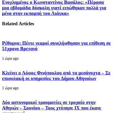
Ενοχλημένος ο Κωνσταντίνος Βασάλος: «Πέρασα
μια εβδομάδα δύσκολη γιατί ειπώθηκαν πολλά για
μένα στην εκπομπή του Λιάγκα»
Related Articles
Ρέθυμνο: Πέντε νεαροί συνελήφθησαν για επίθεση σε
51χρονο Βρετανό
1 ώρα ago
Κλείνει ο Λόφος Φινόπουλου από τα μεσάνυχτα – Σε
επιφυλακή οι υπηρεσίες του Δήμου Αθηναίων
1 ώρα ago
Δύο αστυνομικοί τραυματίες σε τροχαίο στην
Αθηνών – Σουνίου – Τους χτύπησε ΙΧ που έκανε