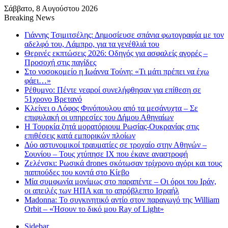
Σάββατο, 8 Αυγούστου 2026
Breaking News
Γιάννης Τσιμιτσέλης: Δημοσίευσε σπάνια φωτογραφία με τον
αδελφό του, Λάμπρο, για τα γενέθλιά του
Θερινές εκπτώσεις 2026: Οδηγός για ασφαλείς αγορές –
Προσοχή στις παγίδες
Στο νοσοκομείο η Ιωάννα Τούνη: «Τι μάτι πρέπει να έχω
φάει…»
Ρέθυμνο: Πέντε νεαροί συνελήφθησαν για επίθεση σε
51χρονο Βρετανό
Κλείνει ο Λόφος Φινόπουλου από τα μεσάνυχτα – Σε
επιφυλακή οι υπηρεσίες του Δήμου Αθηναίων
Η Τουρκία ζητά μορατόριουμ Ρωσίας-Ουκρανίας στις
επιθέσεις κατά εμπορικών πλοίων
Δύο αστυνομικοί τραυματίες σε τροχαίο στην Αθηνών –
Σουνίου – Τους χτύπησε ΙΧ που έκανε αναστροφή
Ζελένσκι: Ρωσικά drones σκότωσαν τρίχρονο αγόρι και τους
παππούδες του κοντά στο Κίεβο
Μία συμφωνία μονίμως στο παραπέντε – Οι όροι του Ιράν,
οι απειλές των ΗΠΑ και το απρόβλεπτο Ισραήλ
Madonna: Το συγκινητικό αντίο στον παραγωγό της William
Orbit – «Ήσουν το δικό μου Ray of Light»
Sidebar