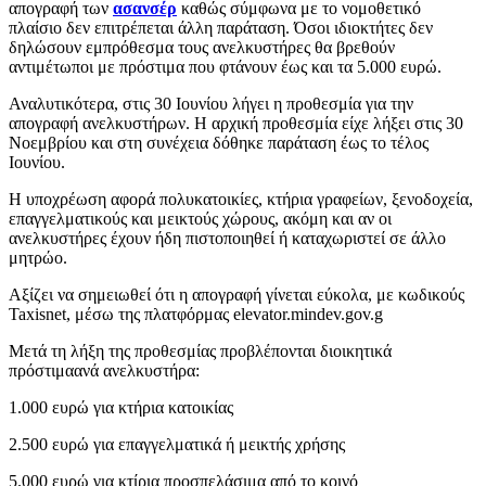
απογραφή των
ασανσέρ
καθώς σύμφωνα με το νομοθετικό
πλαίσιο δεν επιτρέπεται άλλη παράταση. Όσοι ιδιοκτήτες δεν
δηλώσουν εμπρόθεσμα τους ανελκυστήρες θα βρεθούν
αντιμέτωποι με πρόστιμα που φτάνουν έως και τα 5.000 ευρώ.
Αναλυτικότερα, στις 30 Ιουνίου λήγει η προθεσμία για την
απογραφή ανελκυστήρων. Η αρχική προθεσμία είχε λήξει στις 30
Νοεμβρίου και στη συνέχεια δόθηκε παράταση έως το τέλος
Ιουνίου.
Η υποχρέωση αφορά πολυκατοικίες, κτήρια γραφείων, ξενοδοχεία,
επαγγελματικούς και μεικτούς χώρους, ακόμη και αν οι
ανελκυστήρες έχουν ήδη πιστοποιηθεί ή καταχωριστεί σε άλλο
μητρώο.
Αξίζει να σημειωθεί ότι η απογραφή γίνεται εύκολα, με κωδικούς
Taxisnet, μέσω της πλατφόρμας elevator.mindev.gov.g
Μετά τη λήξη της προθεσμίας προβλέπονται διοικητικά
πρόστιμαανά ανελκυστήρα:
1.000 ευρώ για κτήρια κατοικίας
2.500 ευρώ για επαγγελματικά ή μεικτής χρήσης
5.000 ευρώ για κτίρια προσπελάσιμα από το κοινό