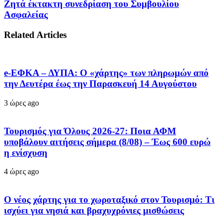
Ζητά έκτακτη συνεδρίαση του Συμβουλίου
Ασφαλείας
Related Articles
e-ΕΦΚΑ – ΔΥΠΑ: Ο «χάρτης» των πληρωμών από
την Δευτέρα έως την Παρασκευή 14 Αυγούστου
3 ώρες ago
Τουρισμός για Όλους 2026-27: Ποια ΑΦΜ
υποβάλουν αιτήσεις σήμερα (8/08) – Έως 600 ευρώ
η ενίσχυση
4 ώρες ago
Ο νέος χάρτης για το χωροταξικό στον Τουρισμό: Τι
ισχύει για νησιά και βραχυχρόνιες μισθώσεις