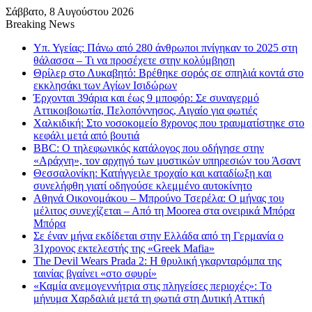
Σάββατο, 8 Αυγούστου 2026
Breaking News
Υπ. Υγείας: Πάνω από 280 άνθρωποι πνίγηκαν το 2025 στη
θάλασσα – Τι να προσέχετε στην κολύμβηση
Θρίλερ στο Λυκαβητό: Βρέθηκε σορός σε σπηλιά κοντά στο
εκκλησάκι των Αγίων Ισιδώρων
Έρχονται 39άρια και έως 9 μποφόρ: Σε συναγερμό
Αττικοιβοιωτία, Πελοπόννησος, Αιγαίο για φωτιές
Χαλκιδική: Στο νοσοκομείο 8χρονος που τραυματίστηκε στο
κεφάλι μετά από βουτιά
BBC: Ο τηλεφωνικός κατάλογος που οδήγησε στην
«Αράχνη», τον αρχηγό των μυστικών υπηρεσιών του Άσαντ
Θεσσαλονίκη: Κατήγγειλε τροχαίο και καταδίωξη και
συνελήφθη γιατί οδηγούσε κλεμμένο αυτοκίνητο
Αθηνά Οικονομάκου – Μπρούνο Τσερέλα: Ο μήνας του
μέλιτος συνεχίζεται – Από τη Moorea στα ονειρικά Μπόρα
Μπόρα
Σε έναν μήνα εκδίδεται στην Ελλάδα από τη Γερμανία ο
31χρονος εκτελεστής της «Greek Mafia»
The Devil Wears Prada 2: Η θρυλική γκαρνταρόμπα της
ταινίας βγαίνει «στο σφυρί»
«Καμία ανεμογεννήτρια στις πληγείσες περιοχές»: Το
μήνυμα Χαρδαλιά μετά τη φωτιά στη Δυτική Αττική