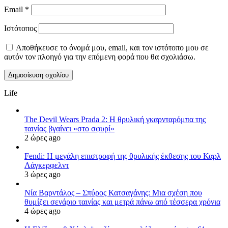
Email
*
Ιστότοπος
Αποθήκευσε το όνομά μου, email, και τον ιστότοπο μου σε
αυτόν τον πλοηγό για την επόμενη φορά που θα σχολιάσω.
Life
The Devil Wears Prada 2: Η θρυλική γκαρνταρόμπα της
ταινίας βγαίνει «στο σφυρί»
2 ώρες ago
Fendi: Η μεγάλη επιστροφή της θρυλικής έκθεσης του Καρλ
Λάγκερφελντ
3 ώρες ago
Νία Βαρντάλος – Σπύρος Κατσαγάνης: Μια σχέση που
θυμίζει σενάριο ταινίας και μετρά πάνω από τέσσερα χρόνια
4 ώρες ago