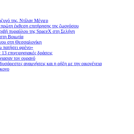
ύζυγό της, Ντίλαν Μέγιερ
η πρώτη έκθεση επιτήρησης της ζωονόσου
τριβή πυραύλου της SpaceX στη Σελήνη
 στη Βοιωτία
όγου στη Θεσσαλονίκη
χω πατήσει φρένο»
13 επιχειρησιακές δράσεις
νιασαν τον ουρανό
υσάρεστες αναμνήσεις και η ρήξη με την οικογένεια
ύκονο