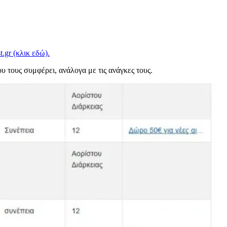
t.gr (κλικ εδώ).
υ τους συμφέρει, ανάλογα με τις ανάγκες τους.