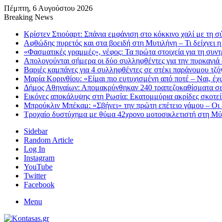
Πέμπτη, 6 Αυγούστου 2026
Breaking News
Κρίστεν Στιούαρτ: Σπάνια εμφάνιση στο κόκκινο χαλί με τη σ
Αφθώδης πυρετός και στα βοειδή στη Μυτιλήνη – Τι δείχνει 
«Φασματικές γραμμές», νέφος: Τα πρώτα στοιχεία για τη συν
Απολογούνται σήμερα οι δύο συλληφθέντες για την πυρκαγιά
Βαριές καμπάνες για 4 συλληφθέντες σε στέκι παράνομου τζ
Μαρία Κορινθίου: «Είμαι πιο ευτυχισμένη από ποτέ – Ναι, έ
Δήμος Αθηναίων: Απομακρύνθηκαν 240 τραπεζοκαθίσματα σε 
Εικόνες αποκάλυψης στη Ρωσία: Εκατομμύρια ακρίδες σκοτεί
Μπρούκλιν Μπέκαμ: «Σβήνει» την πρώτη επέτειο γάμου – Οι δ
Τροχαίο δυστύχημα με θύμα 42χρονο μοτοσικλετιστή στη Μ
Sidebar
Random Article
Log In
Instagram
YouTube
Twitter
Facebook
Menu