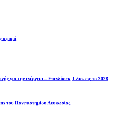
ς αφορά
ής για την ενέργεια – Επενδύσεις 1 δισ. ως το 2028
hens του Πανεπιστημίου Λευκωσίας