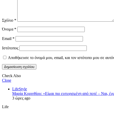
Σχόλιο
*
Όνομα
*
Email
*
Ιστότοπος
Αποθήκευσε το όνομά μου, email, και τον ιστότοπο μου σε αυτό
Check Also
Close
LifeStyle
Μαρία Κορινθίου: «Είμαι πιο ευτυχισμένη από ποτέ – Ναι, έ
3 ώρες ago
Life