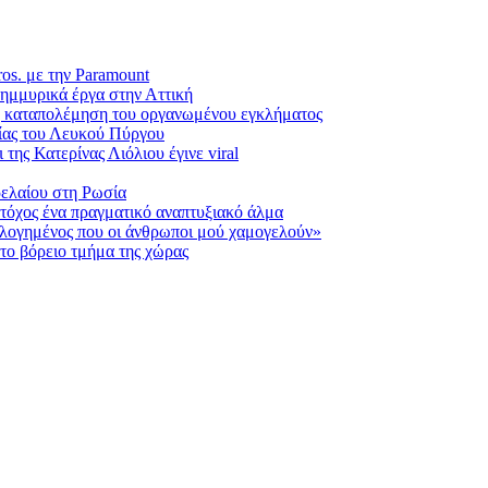
os. με την Paramount
λημμυρικά έργα στην Αττική
η καταπολέμηση του οργανωμένου εγκλήματος
γίας του Λευκού Πύργου
ης Κατερίνας Λιόλιου έγινε viral
ρελαίου στη Ρωσία
Στόχος ένα πραγματικό αναπτυξιακό άλμα
υλογημένος που οι άνθρωποι μού χαμογελούν»
στο βόρειο τμήμα της χώρας