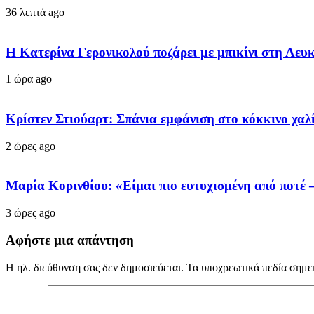
36 λεπτά ago
Η Κατερίνα Γερονικολού ποζάρει με μπικίνι στη Λε
1 ώρα ago
Κρίστεν Στιούαρτ: Σπάνια εμφάνιση στο κόκκινο χαλί
2 ώρες ago
Μαρία Κορινθίου: «Είμαι πιο ευτυχισμένη από ποτέ 
3 ώρες ago
Αφήστε μια απάντηση
Η ηλ. διεύθυνση σας δεν δημοσιεύεται.
Τα υποχρεωτικά πεδία σημε