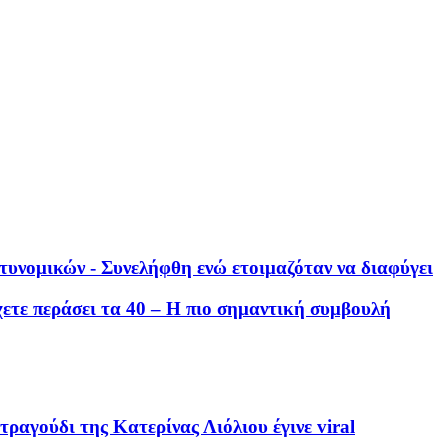
τυνομικών - Συνελήφθη ενώ ετοιμαζόταν να διαφύγει
χετε περάσει τα 40 – Η πιο σημαντική συμβουλή
ραγούδι της Κατερίνας Λιόλιου έγινε viral