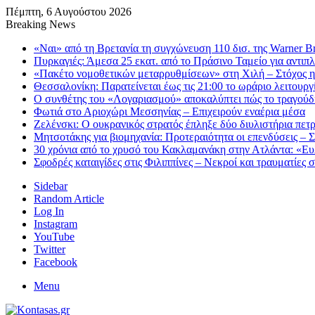
Πέμπτη, 6 Αυγούστου 2026
Breaking News
«Ναι» από τη Βρετανία τη συγχώνευση 110 δισ. της Warner Br
Πυρκαγιές: Άμεσα 25 εκατ. από το Πράσινο Ταμείο για αντιπ
«Πακέτο νομοθετικών μεταρρυθμίσεων» στη Χιλή – Στόχος 
Θεσσαλονίκη: Παρατείνεται έως τις 21:00 το ωράριο λειτουρ
Ο συνθέτης του «Λογαριασμού» αποκαλύπτει πώς το τραγούδι τ
Φωτιά στο Αριοχώρι Μεσσηνίας – Επιχειρούν εναέρια μέσα
Ζελένσκι: O ουκρανικός στρατός έπληξε δύο διυλιστήρια πετ
Μητσοτάκης για βιομηχανία: Προτεραιότητα οι επενδύσεις – 
30 χρόνια από το χρυσό του Κακλαμανάκη στην Ατλάντα: «Ε
Σφοδρές καταιγίδες στις Φιλιππίνες – Νεκροί και τραυματίες 
Sidebar
Random Article
Log In
Instagram
YouTube
Twitter
Facebook
Menu