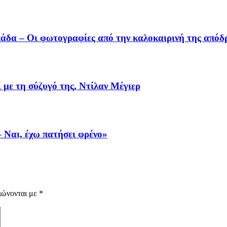
υκάδα – Οι φωτογραφίες από την καλοκαιρινή της από
 με τη σύζυγό της, Ντίλαν Μέγιερ
– Ναι, έχω πατήσει φρένο»
ιώνονται με
*