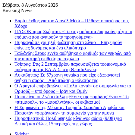
Σάββατο, 8 Αυγούστου 2026
Breaking News
Βαρύ πένθος για τον Λιονέλ Μέσι – Πέθανε ο πατέρας του,
Χόρχε
ΠΑΣΟΚ προς Σκέρτσο: «Τα επιχειρήματα διαρκούν μέχρι τα
επόμενα που αναιρούν τα προηγούμενα»
Πυρκαγιά σε χαμηλή βλάστηση στη Σίνδο – Επιχειρούν
επίγειες δυνάμεις και ένα ελικόπτερο
Ταϊλάνδη: Στους εννέα αυξήθηκε ο αριθμός των νεκρών από
την αιματηρή επίθεση σε σχολείο
Τσίπρας: Στις 2 Σεπτεμβρίου παρουσιάζεται τοοικονομικό
πρόγραμμα της ΕΛ.Α.Σ. στη Θεσσαλονίκη
Λυκαβηττός: Σε 57χρονη γυναίκα που είχε εξαφανιστεί
ανήκει η σορός – Από πτώση ο θάνατός της
Ο Αραγτσί επιβεβαιώνει: «Πολύ κοντά» σε συμφωνία για το
Ορμούζ – υπό όρους – Ιράν και Ομάν
Ποιοι είναι οι 2 νέοι συλληφθέντες της «ομάδας Έντικ»: Το
«πίτμπουλ», το «μπουλντόγκ», οι εκβιασμοί
Η Συμφωνία της Μέκκας: Τουρκία, Σαουδική Αραβία και
Πακιστάν «σφράγισαν» τη συμφωνία για την άμυνα
Πυροσβεστική: Πολύ υψηλός κίνδυνος αύριο (9/08) για
Αττική και άλλες 15 περιοχές της χώρας
Sidebar