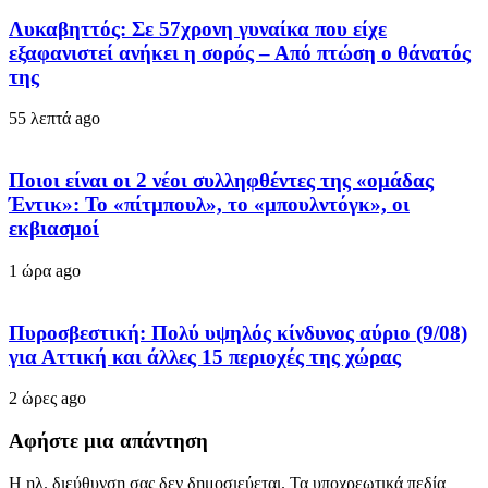
Λυκαβηττός: Σε 57χρονη γυναίκα που είχε
εξαφανιστεί ανήκει η σορός – Από πτώση ο θάνατός
της
55 λεπτά ago
Ποιοι είναι οι 2 νέοι συλληφθέντες της «ομάδας
Έντικ»: Το «πίτμπουλ», το «μπουλντόγκ», οι
εκβιασμοί
1 ώρα ago
Πυροσβεστική: Πολύ υψηλός κίνδυνος αύριο (9/08)
για Αττική και άλλες 15 περιοχές της χώρας
2 ώρες ago
Αφήστε μια απάντηση
Η ηλ. διεύθυνση σας δεν δημοσιεύεται.
Τα υποχρεωτικά πεδία