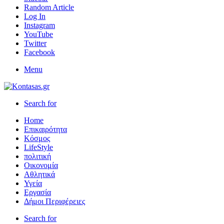
Random Article
Log In
Instagram
YouTube
Twitter
Facebook
Menu
Search for
Home
Επικαιρότητα
Κόσμος
LifeStyle
πολιτική
Οικονομία
Αθλητικά
Υγεία
Εργασία
Δήμοι Περιφέρειες
Search for