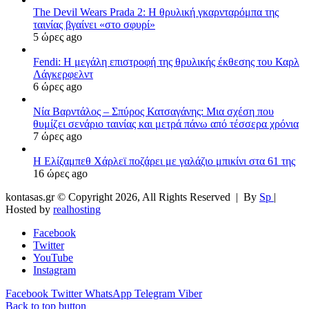
The Devil Wears Prada 2: Η θρυλική γκαρνταρόμπα της
ταινίας βγαίνει «στο σφυρί»
5 ώρες ago
Fendi: Η μεγάλη επιστροφή της θρυλικής έκθεσης του Καρλ
Λάγκερφελντ
6 ώρες ago
Νία Βαρντάλος – Σπύρος Κατσαγάνης: Μια σχέση που
θυμίζει σενάριο ταινίας και μετρά πάνω από τέσσερα χρόνια
7 ώρες ago
Η Ελίζαμπεθ Χάρλεϊ ποζάρει με γαλάζιο μπικίνι στα 61 της
16 ώρες ago
kontasas.gr © Copyright 2026, All Rights Reserved |
By
Sp
|
Hosted by
realhosting
Facebook
Twitter
YouTube
Instagram
Facebook
Twitter
WhatsApp
Telegram
Viber
Back to top button