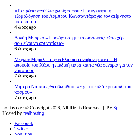
«Τα πρώτα γενέθλια χωρίς εσένα»: Η συγκινητική
εξομολόγηση του Λάμπρου Κωνσταντάρα για τον αείμνηστο
πατέρα του
4 ώρες ago
Δανάη Μπάρκα – Η ανάρτηση με το σάντουιτς: «Στο χέρι
σου είναι να αδυνατίσεις»
6 ώρες ago
Μέγκαν Μαρκλ: Τα γενέθλια που άναψαν φωτιές – Η
απουσία του Χάρι, η παιδική τιάρα και τα νέα σενάρια για τον
γάμο τους
7 ώρες ago
Μητέρα Νατάσας Θεοδωρίδου: «Έχω το καλύτερο παιδί του
κόσμου»
7 ώρες ago
kontasas.gr © Copyright 2026, All Rights Reserved |
By
Sp
|
Hosted by
realhosting
Facebook
Twitter
YouTube