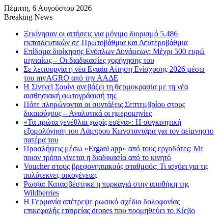
Πέμπτη, 6 Αυγούστου 2026
Breaking News
Ξεκίνησαν οι αιτήσεις για μόνιμο διορισμό 5.486
εκπαιδευτικών σε Πρωτοβάθμια και Δευτεροβάθμια
Επίδομα διοίκησης Ενόπλων Δυνάμεων: Μέχρι 500 ευρώ
μηνιαίως – Οι διαδικασίες χορήγησης του
Σε λειτουργία η νέα Ενιαία Αίτηση Ενίσχυσης 2026 μέσω
του myAGRO από την ΑΑΔΕ
Η Σίντνεϊ Σουίνι ανεβάζει τη θερμοκρασία με τη νέα
αισθησιακή φωτογράφισή της
Πότε πληρώνονται οι συντάξεις Σεπτεμβρίου στους
δικαιούχους – Αναλυτικά οι ημερομηνίες
«Τα πρώτα γενέθλια χωρίς εσένα»: Η συγκινητική
εξομολόγηση του Λάμπρου Κωνσταντάρα για τον αείμνηστο
πατέρα του
Προσλήψεις μέσω «Ergani app» από τους εργοδότες: Με
ποιον τρόπο γίνεται η διαδικασία από το κινητό
Voucher στους βρεφονηπιακούς σταθμούς: Τι ισχύει για τις
πολύτεκνες οικογένειες
Ρωσία: Κατασβέστηκε η πυρκαγιά στην αποθήκη της
Wildberries
Η Γερμανία απέτρεψε ρωσικό σχέδιο δολοφονίας
επικεφαλής εταιρείας drones που προμηθεύει το Κίεβο