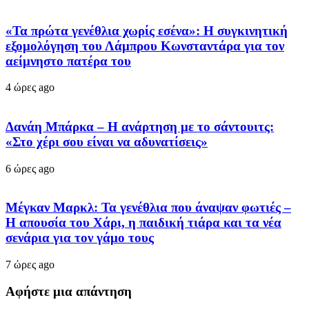
«Τα πρώτα γενέθλια χωρίς εσένα»: Η συγκινητική
εξομολόγηση του Λάμπρου Κωνσταντάρα για τον
αείμνηστο πατέρα του
4 ώρες ago
Δανάη Μπάρκα – Η ανάρτηση με το σάντουιτς:
«Στο χέρι σου είναι να αδυνατίσεις»
6 ώρες ago
Μέγκαν Μαρκλ: Τα γενέθλια που άναψαν φωτιές –
Η απουσία του Χάρι, η παιδική τιάρα και τα νέα
σενάρια για τον γάμο τους
7 ώρες ago
Αφήστε μια απάντηση