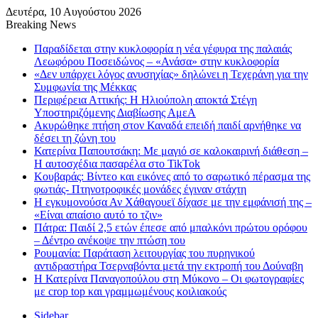
Δευτέρα, 10 Αυγούστου 2026
Breaking News
Παραδίδεται στην κυκλοφορία η νέα γέφυρα της παλαιάς
Λεωφόρου Ποσειδώνος – «Ανάσα» στην κυκλοφορία
«Δεν υπάρχει λόγος ανυσηχίας» δηλώνει η Τεχεράνη για την
Συμφωνία της Μέκκας
Περιφέρεια Αττικής: Η Ηλιούπολη αποκτά Στέγη
Υποστηριζόμενης Διαβίωσης ΑμεΑ
Ακυρώθηκε πτήση στον Καναδά επειδή παιδί αρνήθηκε να
δέσει τη ζώνη του
Κατερίνα Παπουτσάκη: Με μαγιό σε καλοκαιρινή διάθεση –
Η αυτοσχέδια πασαρέλα στο TikTok
Κουβαράς: Βίντεο και εικόνες από το σαρωτικό πέρασμα της
φωτιάς- Πτηνοτροφικές μονάδες έγιναν στάχτη
Η εγκυμονούσα Αν Χάθαγουεϊ δίχασε με την εμφάνισή της –
«Είναι απαίσιο αυτό το τζιν»
Πάτρα: Παιδί 2,5 ετών έπεσε από μπαλκόνι πρώτου ορόφου
– Δέντρο ανέκοψε την πτώση του
Ρουμανία: Παράταση λειτουργίας του πυρηνικού
αντιδραστήρα Τσερναβόντα μετά την εκτροπή του Δούναβη
Η Κατερίνα Παναγοπούλου στη Μύκονο – Οι φωτογραφίες
με crop top και γραμμωμένους κοιλιακούς
Sidebar