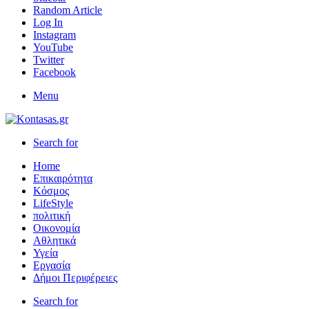
Random Article
Log In
Instagram
YouTube
Twitter
Facebook
Menu
Search for
Home
Επικαιρότητα
Κόσμος
LifeStyle
πολιτική
Οικονομία
Αθλητικά
Υγεία
Εργασία
Δήμοι Περιφέρειες
Search for