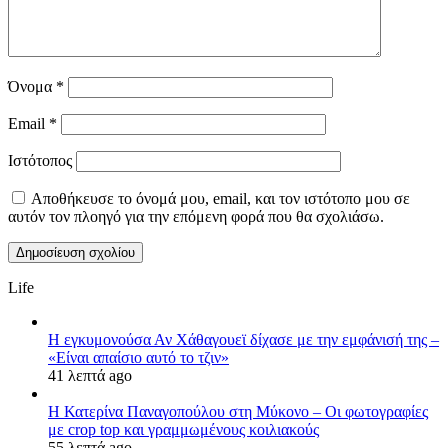
Όνομα
*
Email
*
Ιστότοπος
Αποθήκευσε το όνομά μου, email, και τον ιστότοπο μου σε
αυτόν τον πλοηγό για την επόμενη φορά που θα σχολιάσω.
Life
Η εγκυμονούσα Αν Χάθαγουεϊ δίχασε με την εμφάνισή της –
«Είναι απαίσιο αυτό το τζιν»
41 λεπτά ago
Η Κατερίνα Παναγοπούλου στη Μύκονο – Οι φωτογραφίες
με crop top και γραμμωμένους κοιλιακούς
55 λεπτά ago