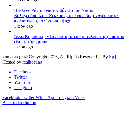
Η Ελένη Ράντου για τον θάνατο του Νίκου
Καλογερόπουλου: Ξεκληρίζεται ένα είδος ανθρώπων με
ανιδιοτέλεια, ταλέντο και ψυχή
1 ώρα ago
Άννα Κορακάκη: «Το πολυτιμότερο μετάλλιο της ζωής μου
είναι η κόρη μου»
1 ώρα ago
kontasas.gr © Copyright 2026, All Rights Reserved |
By
Sp
|
Hosted by
realhosting
Facebook
Twitter
YouTube
Instagram
Facebook
Twitter
WhatsApp
Telegram
Viber
Back to top button