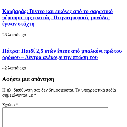
Κουβαράς: Βίντεο και εικόνες από το σαρωτικό
πέρασμα της φωτιάς- Πτηνοτροφικές μονάδες
έγιναν στάχτη
28 λεπτά ago
Πάτρα: Παιδί 2,5 ετών έπεσε από μπαλκόνι πρώτου
ορόφου – Δέντρο ανέκοψε την πτώση του
42 λεπτά ago
Αφήστε μια απάντηση
Η ηλ. διεύθυνση σας δεν δημοσιεύεται.
Τα υποχρεωτικά πεδία
σημειώνονται με
*
Σχόλιο
*