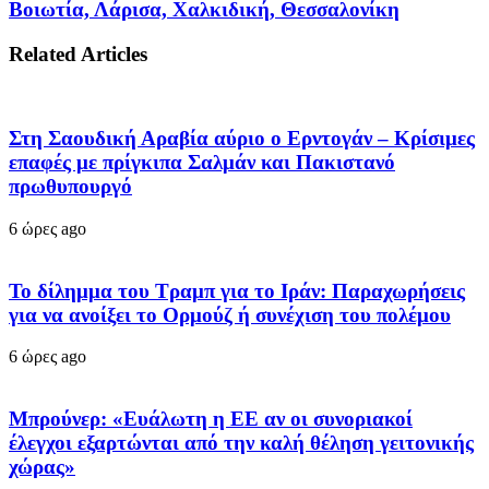
Βοιωτία, Λάρισα, Χαλκιδική, Θεσσαλονίκη
Related Articles
Στη Σαουδική Αραβία αύριο ο Ερντογάν – Κρίσιμες
επαφές με πρίγκιπα Σαλμάν και Πακιστανό
πρωθυπουργό
6 ώρες ago
Το δίλημμα του Τραμπ για το Ιράν: Παραχωρήσεις
για να ανοίξει το Ορμούζ ή συνέχιση του πολέμου
6 ώρες ago
Μπρούνερ: «Ευάλωτη η ΕΕ αν οι συνοριακοί
έλεγχοι εξαρτώνται από την καλή θέληση γειτονικής
χώρας»