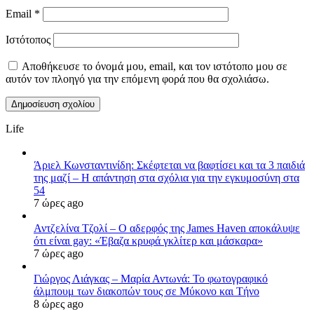
Email
*
Ιστότοπος
Αποθήκευσε το όνομά μου, email, και τον ιστότοπο μου σε
αυτόν τον πλοηγό για την επόμενη φορά που θα σχολιάσω.
Life
Άριελ Κωνσταντινίδη: Σκέφτεται να βαφτίσει και τα 3 παιδιά
της μαζί – Η απάντηση στα σχόλια για την εγκυμοσύνη στα
54
7 ώρες ago
Αντζελίνα Τζολί – Ο αδερφός της James Haven αποκάλυψε
ότι είναι gay: «Έβαζα κρυφά γκλίτερ και μάσκαρα»
7 ώρες ago
Γιώργος Λιάγκας – Μαρία Αντωνά: Το φωτογραφικό
άλμπουμ των διακοπών τους σε Μύκονο και Τήνο
8 ώρες ago