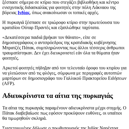
ξέσπασε σήμερα σε κτίριο που στεγάζει βιβλιοθήκη και κέντρο
ενισχυτικής διδασκαλίας για φοιτητές στην πόλη Λάκναου της
βόρειας
Ινδίας
, όπως ανακοίνωσαν οι τοπικές αρχές.
Η πυρκαγιά ξέσπασε σε τριώροφο κτίριο στην πρωτεύουσα του
κρατιδίου Ούταρ Πραντές και εξαπλώθηκε ταχύτατα.
«Δεκατέσσερα παιδιά βρήκαν τον θάνατο», είπε σε
δημοσιογράφους ο αντιπρόεδρος της κρατιδιακής κυβέρνησης
Μπρατζές Πάτακ, συμπληρώνοντας πως άλλοι τέσσερις άνθρωποι
τραυματίστηκαν. Δεν έχει διευκρινιστεί εάν όλα τα θύματα ήταν
φοιτητές.
Αρκετοί φοιτητές πήδηξαν από τον τελευταίο όροφο του κτιρίου για
να γλιτώσουν από τις φλόγες, σύμφωνα με περιγραφές αυτοπτών
μαρτύρων σε δημοσιογράφο του Γαλλικού Πρακτορείου Ειδήσεων
(AFP).
Αδιευκρίνιστα τα αίτια της πυρκαγιάς
Τα αίτια της πυρκαγιάς παραμένουν αδιευκρίνιστα μέχρι στιγμής. Ο
Πάτακ διαβεβαίωσε πως εφόσον προκύψουν ευθύνες, οι υπαίτιοι
θα τιμωρηθούν σκληρά.
Συντετριμμένος δήλωσε ο πρωθυπουργός της Ινδίας Ναρέντρα