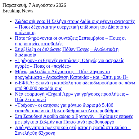
Παρασκευή, 7 Αυγούστου 2026
Breaking News
Ζώδια σήμερα: Η Σελήνη στους Διδύμους φέρνει ανατροπές
– Ποιοι δέχονται την ευεργετική επίδραση του Δία από το
απόγευμα;
Πότε πληρώνονται οι συντάξεις Σεπτεμβρίου – Ποιες οι
ημερομηνίες καταβολής
Σε εξέλιξη οι δηλώσεις Πόθεν Έσχες – Αναλυτικά η
διαδικασία
«Τρέχουν» οι θερινές εκπτώσεις: Οδηγός για ασφαλείς
αγορές – Ποιες οι «παγίδες»
Μήνας «κλειδί» ο Αύγουστος – Πότε λήγουν τα
προγράμματα «Ανακαίνιση Κατοικίας» και «Σπίτι μου ΙΙ»
e-ΕΦΚΑ: Ξεκινά η καταβολή του αδειοδωροσήμου σε πάνω
από 90.000 οικοδόμους
Νέα εφαρμογή «Ergani App» για γρήγορες προσλήψεις –
Πώς λειτουργεί
«Τρέχουν» οι αιτήσεις για μόνιμο διορισμό 5.486
εκπαιδευτικών σε Πρωτοβάθμια και Δευτεροβάθμια
Στη Σαουδική Αραβία αύριο ο Ερντογάν – Κρίσιμες επαφές
με πρίγκιπα Σαλμάν και Πακιστανό πρωθυπουργό
Από γεννήτρια ηλεκτρικού ρεύματος η φωτιά στη Σκύρο –
Συνελήφθη 63χρονη