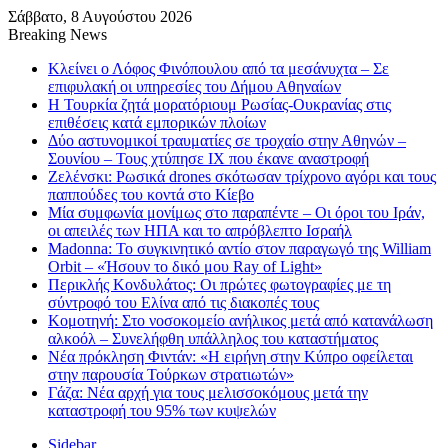
Σάββατο, 8 Αυγούστου 2026
Breaking News
Κλείνει ο Λόφος Φινόπουλου από τα μεσάνυχτα – Σε
επιφυλακή οι υπηρεσίες του Δήμου Αθηναίων
Η Τουρκία ζητά μορατόριουμ Ρωσίας-Ουκρανίας στις
επιθέσεις κατά εμπορικών πλοίων
Δύο αστυνομικοί τραυματίες σε τροχαίο στην Αθηνών –
Σουνίου – Τους χτύπησε ΙΧ που έκανε αναστροφή
Ζελένσκι: Ρωσικά drones σκότωσαν τρίχρονο αγόρι και τους
παππούδες του κοντά στο Κίεβο
Μία συμφωνία μονίμως στο παραπέντε – Οι όροι του Ιράν,
οι απειλές των ΗΠΑ και το απρόβλεπτο Ισραήλ
Madonna: Το συγκινητικό αντίο στον παραγωγό της William
Orbit – «Ήσουν το δικό μου Ray of Light»
Περικλής Κονδυλάτος: Οι πρώτες φωτογραφίες με τη
σύντροφό του Ελίνα από τις διακοπές τους
Κομοτηνή: Στο νοσοκομείο ανήλικος μετά από κατανάλωση
αλκοόλ – Συνελήφθη υπάλληλος του καταστήματος
Νέα πρόκληση Φιντάν: «Η ειρήνη στην Κύπρο οφείλεται
στην παρουσία Τούρκων στρατιωτών»
Γάζα: Νέα αρχή για τους μελισσοκόμους μετά την
καταστροφή του 95% των κυψελών
Sidebar