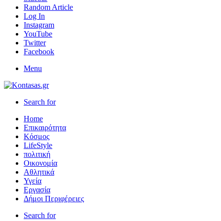
Random Article
Log In
Instagram
YouTube
Twitter
Facebook
Menu
Search for
Home
Επικαιρότητα
Κόσμος
LifeStyle
πολιτική
Οικονομία
Αθλητικά
Υγεία
Εργασία
Δήμοι Περιφέρειες
Search for