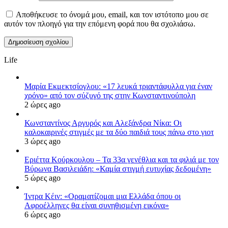
Αποθήκευσε το όνομά μου, email, και τον ιστότοπο μου σε
αυτόν τον πλοηγό για την επόμενη φορά που θα σχολιάσω.
Life
Μαρία Εκμεκτσίογλου: «17 λευκά τριαντάφυλλα για έναν
χρόνο» από τον σύζυγό της στην Κωνσταντινούπολη
2 ώρες ago
Κωνσταντίνος Αργυρός και Αλεξάνδρα Νίκα: Οι
καλοκαιρινές στιγμές με τα δύο παιδιά τους πάνω στο γιοτ
3 ώρες ago
Εριέττα Κούρκουλου – Τα 33α γενέθλια και τα φιλιά με τον
Βύρωνα Βασιλειάδη: «Καμία στιγμή ευτυχίας δεδομένη»
5 ώρες ago
Ίντρα Κέιν: «Οραματίζομαι μια Ελλάδα όπου οι
Αφροέλληνες θα είναι συνηθισμένη εικόνα»
6 ώρες ago