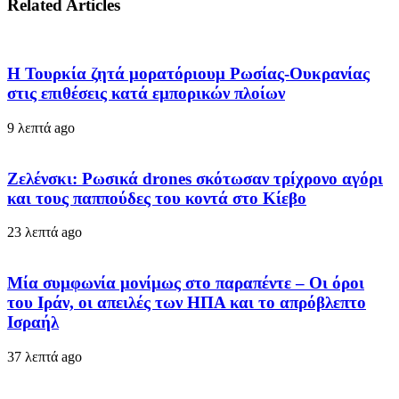
Related Articles
Η Τουρκία ζητά μορατόριουμ Ρωσίας-Ουκρανίας
στις επιθέσεις κατά εμπορικών πλοίων
9 λεπτά ago
Ζελένσκι: Ρωσικά drones σκότωσαν τρίχρονο αγόρι
και τους παππούδες του κοντά στο Κίεβο
23 λεπτά ago
Μία συμφωνία μονίμως στο παραπέντε – Οι όροι
του Ιράν, οι απειλές των ΗΠΑ και το απρόβλεπτο
Ισραήλ
37 λεπτά ago