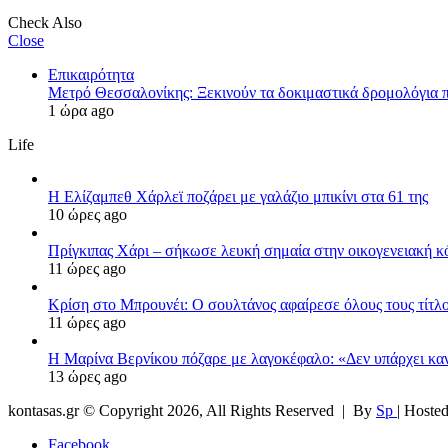
Check Also
Close
Επικαιρότητα
Μετρό Θεσσαλονίκης: Ξεκινούν τα δοκιμαστικά δρομολόγια π
1 ώρα ago
Life
Η Ελίζαμπεθ Χάρλεϊ ποζάρει με γαλάζιο μπικίνι στα 61 της
10 ώρες ago
Πρίγκιπας Χάρι – σήκωσε λευκή σημαία στην οικογενειακή κόν
11 ώρες ago
Κρίση στο Μπρουνέι: Ο σουλτάνος αφαίρεσε όλους τους τίτλο
11 ώρες ago
Η Μαρίνα Βερνίκου πόζαρε με λαγοκέφαλο: «Δεν υπάρχει κα
13 ώρες ago
kontasas.gr © Copyright 2026, All Rights Reserved |
By
Sp
| Hoste
Facebook