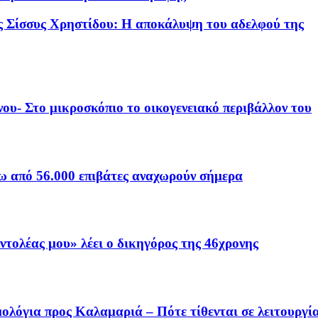
ης Σίσσυς Χρηστίδου: Η αποκάλυψη του αδελφού της
ου- Στο μικροσκόπιο το οικογενειακό περιβάλλον του
νω από 56.000 επιβάτες αναχωρούν σήμερα
εντολέας μου» λέει ο δικηγόρος της 46χρονης
ολόγια προς Καλαμαριά – Πότε τίθενται σε λειτουργί