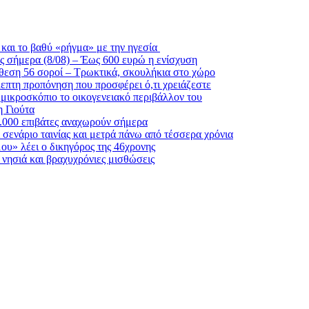
και το βαθύ «ρήγμα» με την ηγεσία
ς σήμερα (8/08) – Έως 600 ευρώ η ενίσχυση
θεση 56 σοροί – Τρωκτικά, σκουλήκια στο χώρο
λεπτη προπόνηση που προσφέρει ό,τι χρειάζεστε
 μικροσκόπιο το οικογενειακό περιβάλλον του
η Γιούτα
6.000 επιβάτες αναχωρούν σήμερα
σενάριο ταινίας και μετρά πάνω από τέσσερα χρόνια
μου» λέει ο δικηγόρος της 46χρονης
α νησιά και βραχυχρόνιες μισθώσεις