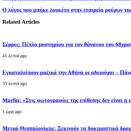
Ο λόγος που μπήκε λουκέτο στην εταιρεία ρούχων τ
Related Articles
Σέρρες: Πέπλο μυστηρίου για τον θάνατου του 68χρον
41 λεπτά ago
Εγκαταλείπουν μαζικά την Αθήνα οι αδειούχοι – Πά
55 λεπτά ago
Marfin: «Στις φωτογραφίες της επίθεσης δεν είναι η 
1 ώρα ago
Μετρό Θεσσαλονίκης: Ξεκινούν τα δοκιμαστικά δρομ