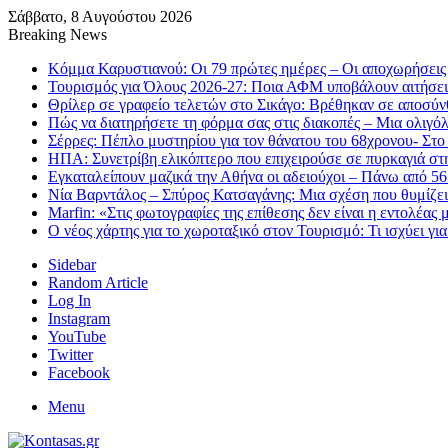
Σάββατο, 8 Αυγούστου 2026
Breaking News
Κόμμα Καρυστιανού: Οι 79 πρώτες ημέρες – Οι αποχωρήσεις 
Τουρισμός για Όλους 2026-27: Ποια ΑΦΜ υποβάλουν αιτήσει
Θρίλερ σε γραφείο τελετών στο Σικάγο: Βρέθηκαν σε αποσύν
Πώς να διατηρήσετε τη φόρμα σας στις διακοπές – Μια ολιγό
Σέρρες: Πέπλο μυστηρίου για τον θάνατου του 68χρονου- Στο
ΗΠΑ: Συνετρίβη ελικόπτερο που επιχειρούσε σε πυρκαγιά στ
Εγκαταλείπουν μαζικά την Αθήνα οι αδειούχοι – Πάνω από 5
Νία Βαρντάλος – Σπύρος Κατσαγάνης: Μια σχέση που θυμίζει 
Marfin: «Στις φωτογραφίες της επίθεσης δεν είναι η εντολέας 
Ο νέος χάρτης για το χωροταξικό στον Τουρισμό: Τι ισχύει γι
Sidebar
Random Article
Log In
Instagram
YouTube
Twitter
Facebook
Menu