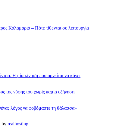
ρος Καλαμαριά – Πότε τίθενται σε λειτουργία
τρα: Η μία κίνηση που αρνείται να κάνει
υς της νύφης του χωρίς καμία εξήγηση
νένας λόγος να φοβόμαστε τη θάλασσα»
d by
realhosting