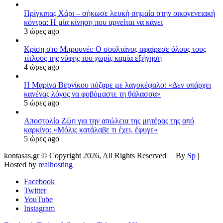
Πρίγκιπας Χάρι – σήκωσε λευκή σημαία στην οικογενειακή
κόντρα: Η μία κίνηση που αρνείται να κάνει
3 ώρες ago
Κρίση στο Μπρουνέι: Ο σουλτάνος αφαίρεσε όλους τους
τίτλους της νύφης του χωρίς καμία εξήγηση
4 ώρες ago
Η Μαρίνα Βερνίκου πόζαρε με λαγοκέφαλο: «Δεν υπάρχει
κανένας λόγος να φοβόμαστε τη θάλασσα»
5 ώρες ago
Αποστολία Ζώη για την απώλεια της μητέρας της από
καρκίνο: «Μόλις κατάλαβε τι έχει, έφυγε»
5 ώρες ago
kontasas.gr © Copyright 2026, All Rights Reserved |
By
Sp
|
Hosted by
realhosting
Facebook
Twitter
YouTube
Instagram