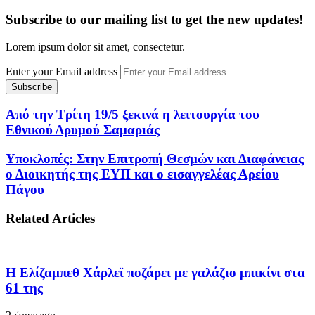
Subscribe to our mailing list to get the new updates!
Lorem ipsum dolor sit amet, consectetur.
Enter your Email address
Από την Τρίτη 19/5 ξεκινά η λειτουργία του
Εθνικού Δρυμού Σαμαριάς
Υποκλοπές: Στην Επιτροπή Θεσμών και Διαφάνειας
ο Διοικητής της ΕΥΠ και ο εισαγγελέας Αρείου
Πάγου
Related Articles
Η Ελίζαμπεθ Χάρλεϊ ποζάρει με γαλάζιο μπικίνι στα
61 της