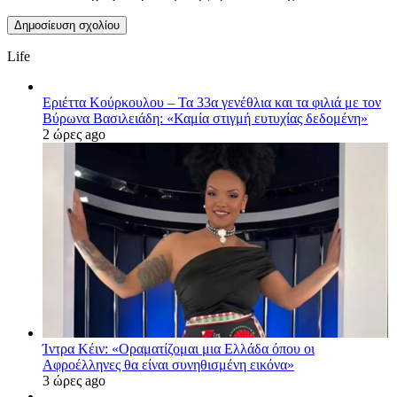
Life
Εριέττα Κούρκουλου – Τα 33α γενέθλια και τα φιλιά με τον
Βύρωνα Βασιλειάδη: «Καμία στιγμή ευτυχίας δεδομένη»
2 ώρες ago
Ίντρα Κέιν: «Οραματίζομαι μια Ελλάδα όπου οι
Αφροέλληνες θα είναι συνηθισμένη εικόνα»
3 ώρες ago