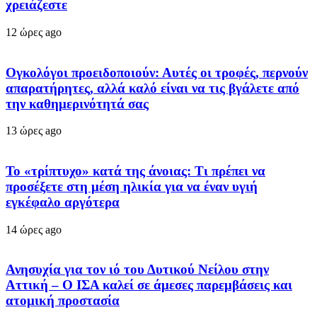
χρειάζεστε
12 ώρες ago
Ογκολόγοι προειδοποιούν: Αυτές οι τροφές, περνούν
απαρατήρητες, αλλά καλό είναι να τις βγάλετε από
την καθημερινότητά σας
13 ώρες ago
Το «τρίπτυχο» κατά της άνοιας: Τι πρέπει να
προσέξετε στη μέση ηλικία για να έναν υγιή
εγκέφαλο αργότερα
14 ώρες ago
Ανησυχία για τον ιό του Δυτικού Νείλου στην
Αττική – Ο ΙΣΑ καλεί σε άμεσες παρεμβάσεις και
ατομική προστασία