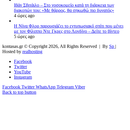
Ιβάν Σβιτάιλο – Στο νοσοκομείο κατά τη διάρκεια των
διακοπών του: «Με θάρρος, θα σηκωθώ πιο δυνατός»
4 ώρες ago
Η Νίνα Φλορ παρουσιάζει το εντυπωσιακό σπίτι που μένει
με τον Φίλιππο Ντε Γκρες στο Λονδίνο – Δείτε το βίντεο
5 ώρες ago
kontasas.gr © Copyright 2026, All Rights Reserved |
By
Sp
|
Hosted by
realhosting
Facebook
Twitter
YouTube
Instagram
Facebook
Twitter
WhatsApp
Telegram
Viber
Back to top button