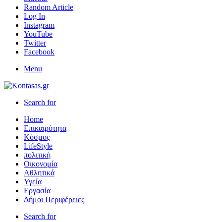
Random Article
Log In
Instagram
YouTube
Twitter
Facebook
Menu
Search for
Home
Επικαιρότητα
Κόσμος
LifeStyle
πολιτική
Οικονομία
Αθλητικά
Υγεία
Εργασία
Δήμοι Περιφέρειες
Search for