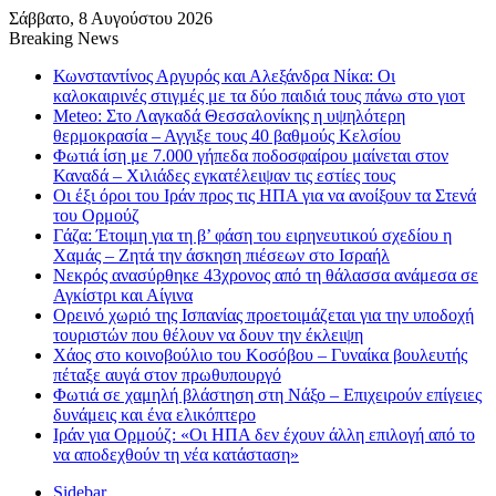
Σάββατο, 8 Αυγούστου 2026
Breaking News
Κωνσταντίνος Αργυρός και Αλεξάνδρα Νίκα: Οι
καλοκαιρινές στιγμές με τα δύο παιδιά τους πάνω στο γιοτ
Meteo: Στο Λαγκαδά Θεσσαλονίκης η υψηλότερη
θερμοκρασία – Αγγιξε τους 40 βαθμούς Κελσίου
Φωτιά ίση με 7.000 γήπεδα ποδοσφαίρου μαίνεται στον
Καναδά – Χιλιάδες εγκατέλειψαν τις εστίες τους
Οι έξι όροι του Ιράν προς τις ΗΠΑ για να ανοίξουν τα Στενά
του Ορμούζ
Γάζα: Έτοιμη για τη β’ φάση του ειρηνευτικού σχεδίου η
Χαμάς – Ζητά την άσκηση πιέσεων στο Ισραήλ
Νεκρός ανασύρθηκε 43χρονος από τη θάλασσα ανάμεσα σε
Αγκίστρι και Αίγινα
Ορεινό χωριό της Ισπανίας προετοιμάζεται για την υποδοχή
τουριστών που θέλουν να δουν την έκλειψη
Χάος στο κοινοβούλιο του Κοσόβου – Γυναίκα βουλευτής
πέταξε αυγά στον πρωθυπουργό
Φωτιά σε χαμηλή βλάστηση στη Νάξο – Επιχειρούν επίγειες
δυνάμεις και ένα ελικόπτερο
Ιράν για Ορμούζ: «Οι ΗΠΑ δεν έχουν άλλη επιλογή από το
να αποδεχθούν τη νέα κατάσταση»
Sidebar