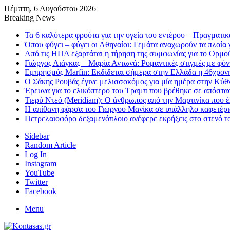
Πέμπτη, 6 Αυγούστου 2026
Breaking News
Τα 6 καλύτερα φρούτα για την υγεία του εντέρου – Πραγματικ
Όπου φύγει – φύγει οι Αθηναίοι: Γεμάτα αναχωρούν τα πλοία γ
Από τις ΗΠΑ εξαρτάται η τήρηση της συμφωνίας για το Ορμού
Γιώργος Λιάγκας – Μαρία Αντωνά: Ρομαντικές στιγμές με φό
Εμπρησμός Marfin: Εκδίδεται σήμερα στην Ελλάδα η 46χρονη
Ο Σάκης Ρουβάς έγινε μελισσοκόμος για μία ημέρα στην Κύθνο
Έρευνα για το ελικόπτερο του Τραμπ που βρέθηκε σε απόστα
Τιερύ Ντεό (Meridiam): Ο άνθρωπος από την Μαρτινίκα που 
Η απίθανη φάρσα του Γιώργου Μανίκα σε υπάλληλο καφετέριας
Πετρελαιοφόρο δεξαμενόπλοιο ανέφερε εκρήξεις στο στενό 
Sidebar
Random Article
Log In
Instagram
YouTube
Twitter
Facebook
Menu