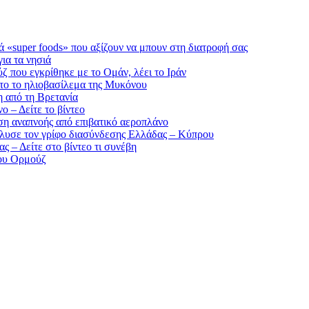
ά «super foods» που αξίζουν να μπουν στη διατροφή σας
ια τα νησιά
ζ που εγκρίθηκε με το Ομάν, λέει το Ιράν
ντο το ηλιοβασίλεμα της Μυκόνου
 από τη Βρετανία
 – Δείτε το βίντεο
ση αναπνοής από επιβατικό αεροπλάνο
έλυσε τον γρίφο διασύνδεσης Ελλάδας – Κύπρου
 – Δείτε στο βίντεο τι συνέβη
του Ορμούζ