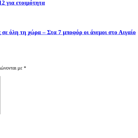
2 για ετοιμότητα
σε όλη τη χώρα – Στα 7 μποφόρ οι άνεμοι στο Αιγαίο
ιώνονται με
*