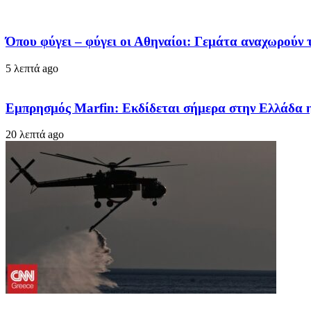
Όπου φύγει – φύγει οι Αθηναίοι: Γεμάτα αναχωρούν τ
5 λεπτά ago
Εμπρησμός Marfin: Εκδίδεται σήμερα στην Ελλάδα η
20 λεπτά ago