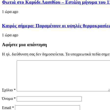
Φωτιά στο Καρύδι Λασιθίου – Εστάλη μήνυμα του 11
1 ώρα ago
Καιρός σήμερα: Παραμένουν οι υψηλές θερμοκρασίες 
1 ώρα ago
Αφήστε μια απάντηση
Η ηλ. διεύθυνση σας δεν δημοσιεύεται.
Τα υποχρεωτικά πεδία σημε
Σχόλιο
*
Όνομα
*
Email
*