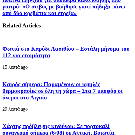
γιατρό: «Ο στίβος με βοήθησε γιατί πήδηξα πάνω
από δύο κρεβάτια και έτρεξα»
Related Articles
Φωτιά στο Καρύδι Λασιθίου – Εστάλη μήνυμα του
112 για ετοιμότητα
15 λεπτά ago
Καιρός σήμερα: Παραμένουν οι υψηλές
θερμοκρασίες σε όλη τη χώρα – Στα 7 μποφόρ οι
άνεμοι στο Αιγαίο
29 λεπτά ago
Χάρτης πρόβλεψης κινδύνου: Σε πορτοκαλί
συναγερμό σήμερα (6/08) σε Αττική, Βοιωτία,