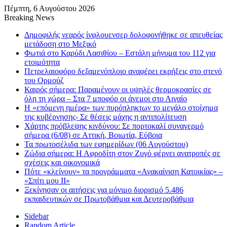
Πέμπτη, 6 Αυγούστου 2026
Breaking News
Δημοφιλής νεαρός ίνφλουενσερ δολοφονήθηκε σε απευθείας
μετάδοση στο Μεξικό
Φωτιά στο Καρύδι Λασιθίου – Εστάλη μήνυμα του 112 για
ετοιμότητα
Πετρελαιοφόρο δεξαμενόπλοιο αναφέρει εκρήξεις στο στενό
του Ορμούζ
Καιρός σήμερα: Παραμένουν οι υψηλές θερμοκρασίες σε
όλη τη χώρα – Στα 7 μποφόρ οι άνεμοι στο Αιγαίο
Η «επόμενη ημέρα» των πυρόπληκτων το μεγάλο στοίχημα
της κυβέρνησης- Σε θέσεις μάχης η αντιπολίτευση
Χάρτης πρόβλεψης κινδύνου: Σε πορτοκαλί συναγερμό
σήμερα (6/08) σε Αττική, Βοιωτία, Εύβοια
Τα πρωτοσέλιδα των εφημερίδων (06 Αυγούστου)
Ζώδια σήμερα: Η Αφροδίτη στον Ζυγό φέρνει ανατροπές σε
σχέσεις και οικονομικά
Πότε «κλείνουν» τα προγράμματα «Ανακαίνιση Κατοικίας» –
«Σπίτι μου ΙΙ»
Ξεκίνησαν οι αιτήσεις για μόνιμο διορισμό 5.486
εκπαιδευτικών σε Πρωτοβάθμια και Δευτεροβάθμια
Sidebar
Random Article