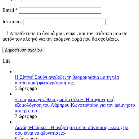
Email
*
Ιστότοπος
Αποθήκευσε το όνομά μου, email, και τον ιστότοπο μου σε
αυτόν τον πλοηγό για την επόμενη φορά που θα σχολιάσω.
Life
Η Σίντνεϊ Σουίνι ανεβάζει τη θερμοκρασία με τη νέα
αισθησιακή φωτογράφισή της
5 ώρες ago
«Τα πρώτα γενέθλια χωρίς εσένα»: Η συγκινητική
εξομολόγηση του Λάμπρου Κωνσταντάρα για τον αείμνηστο
πατέρα του
7 ώρες ago
Δανάη Μπάρκα – Η ανάρτηση με το σάντουιτς: «Στο χέρι
σου είναι να αδυνατίσεις»
9 ώρες ago