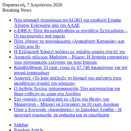
Παρασκευή, 7 Αυγούστου 2026
Breaking News
Νέα ψηφιακή πλατφόρμα myAGRO για υποβολή Ενιαίας
Αίτησης Ενίσχυσης από την ΑΑΔΕ
e-ΕΦΚΑ: Πότε θα καταβληθούν οι συντάξεις Σεπτεμβρίου –
Οι ημερομηνίες ανά ταμείο
Πότε λήγουν τα προγράμματα «Ανακαίνιση Κατοικίας» και
«Σπίτι μου ΙΙ»
Η Ελίζαμπεθ Χάρλεϊ ποζάρει με γαλάζιο μπικίνι στα 61 της
Ανοικτός πόλεμος Μαδρίτης – Ρώμης: Η Ισπανία επαναφέρει
τους συνοριακούς ελέγχους για τους Ιταλούς
Καταβλήθηκαν 33 εκατ. ευρώ σε 67.746 δικαιούχους για την
αγορά λιπασμάτων
Αραγτσί: «Το Ιράν απέδειξε τη δύναμή του απέναντι στον
ακριβότερο στρατό του κόσμου»
Ο διεθνής Άγγλος ποδοσφαιριστής Τόνι κατηγορείται για
βίαιη επίθεση σε μπαρ στο Λονδίνο
Στο «σφυρί» η μπάλα από το «Χέρι του Θεού» του
Μαραντόνα – Μπορεί να ξεπεράσει τα 10 εκατ. δολάρια
Όταν ο Ερντογάν «ξαναγάπησε» τη Σαουδική Αραβία – Η
αμυντική συμφωνία, τα οράματα και τα ερωτήματα
Sidebar
Random Article