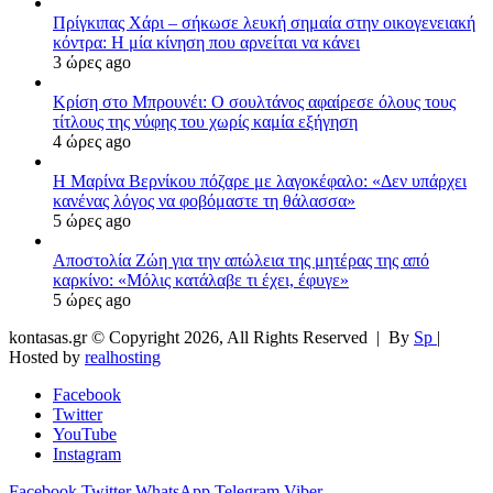
Πρίγκιπας Χάρι – σήκωσε λευκή σημαία στην οικογενειακή
κόντρα: Η μία κίνηση που αρνείται να κάνει
3 ώρες ago
Κρίση στο Μπρουνέι: Ο σουλτάνος αφαίρεσε όλους τους
τίτλους της νύφης του χωρίς καμία εξήγηση
4 ώρες ago
Η Μαρίνα Βερνίκου πόζαρε με λαγοκέφαλο: «Δεν υπάρχει
κανένας λόγος να φοβόμαστε τη θάλασσα»
5 ώρες ago
Αποστολία Ζώη για την απώλεια της μητέρας της από
καρκίνο: «Μόλις κατάλαβε τι έχει, έφυγε»
5 ώρες ago
kontasas.gr © Copyright 2026, All Rights Reserved |
By
Sp
|
Hosted by
realhosting
Facebook
Twitter
YouTube
Instagram
Facebook
Twitter
WhatsApp
Telegram
Viber