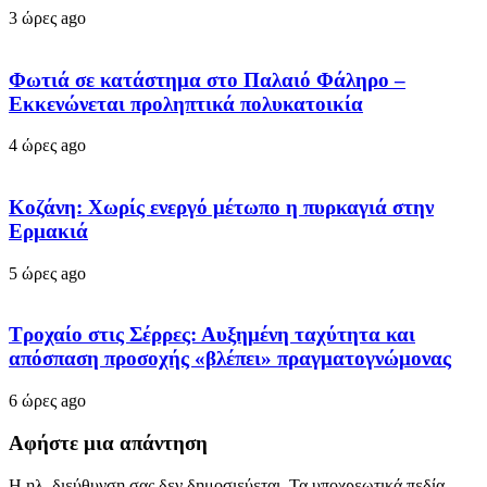
3 ώρες ago
Φωτιά σε κατάστημα στο Παλαιό Φάληρο –
Εκκενώνεται προληπτικά πολυκατοικία
4 ώρες ago
Κοζάνη: Χωρίς ενεργό μέτωπο η πυρκαγιά στην
Ερμακιά
5 ώρες ago
Τροχαίο στις Σέρρες: Αυξημένη ταχύτητα και
απόσπαση προσοχής «βλέπει» πραγματογνώμονας
6 ώρες ago
Αφήστε μια απάντηση
Η ηλ. διεύθυνση σας δεν δημοσιεύεται.
Τα υποχρεωτικά πεδία