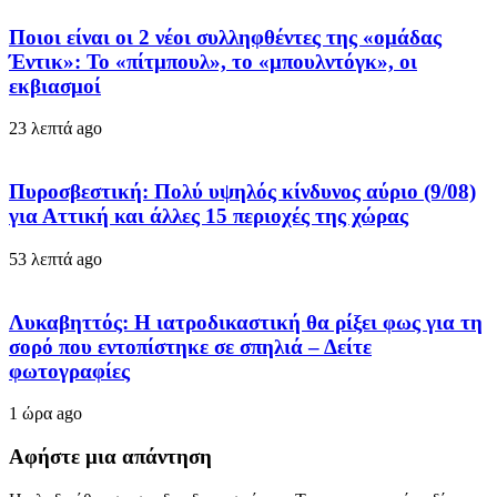
Ποιοι είναι οι 2 νέοι συλληφθέντες της «ομάδας
Έντικ»: Το «πίτμπουλ», το «μπουλντόγκ», οι
εκβιασμοί
23 λεπτά ago
Πυροσβεστική: Πολύ υψηλός κίνδυνος αύριο (9/08)
για Αττική και άλλες 15 περιοχές της χώρας
53 λεπτά ago
Λυκαβηττός: Η ιατροδικαστική θα ρίξει φως για τη
σορό που εντοπίστηκε σε σπηλιά – Δείτε
φωτογραφίες
1 ώρα ago
Αφήστε μια απάντηση