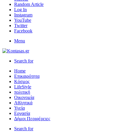
Random Article
Log In
Instagram
YouTube
Twitter
Facebook
Menu
Search for
Home
Επικαιρότητα
Κόσμος
LifeStyle
πολιτική
Οικονομία
Αθλητικά
Υγεία
Εργασία
Δήμοι Περιφέρειες
Search for