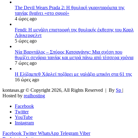
The Devil Wears Prada 2: Η θρυλική γκαρνταρόμπα της
ταινίας βγαίνει «στο σφυρί»
4 ώρες ago
Fendi: Η μεγάλη επιστροφή της θρυλικής έκθεσης του Καρλ
Λάγκερφελντ
5 ώρες ago
Νία Βαρντάλος – Σπύρος Κατσαγάνης: Μια σχέση που
θυμίζει σενάριο ταινίας και μετρά πάνω από τέσσερα χρόνια
7 ώρες ago
Η Ελίζαμπεθ Χάρλεϊ ποζάρει με γαλάζιο μπικίνι στα 61 της
16 ώρες ago
kontasas.gr © Copyright 2026, All Rights Reserved |
By
Sp
|
Hosted by
realhosting
Facebook
Twitter
YouTube
Instagram
Facebook
Twitter
WhatsApp
Telegram
Viber