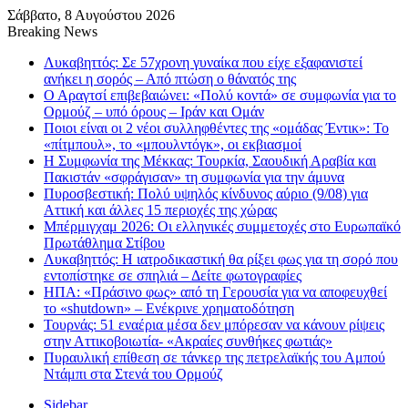
Σάββατο, 8 Αυγούστου 2026
Breaking News
Λυκαβηττός: Σε 57χρονη γυναίκα που είχε εξαφανιστεί
ανήκει η σορός – Από πτώση ο θάνατός της
Ο Αραγτσί επιβεβαιώνει: «Πολύ κοντά» σε συμφωνία για το
Ορμούζ – υπό όρους – Ιράν και Ομάν
Ποιοι είναι οι 2 νέοι συλληφθέντες της «ομάδας Έντικ»: Το
«πίτμπουλ», το «μπουλντόγκ», οι εκβιασμοί
Η Συμφωνία της Μέκκας: Τουρκία, Σαουδική Αραβία και
Πακιστάν «σφράγισαν» τη συμφωνία για την άμυνα
Πυροσβεστική: Πολύ υψηλός κίνδυνος αύριο (9/08) για
Αττική και άλλες 15 περιοχές της χώρας
Μπέρμιγχαμ 2026: Οι ελληνικές συμμετοχές στο Ευρωπαϊκό
Πρωτάθλημα Στίβου
Λυκαβηττός: Η ιατροδικαστική θα ρίξει φως για τη σορό που
εντοπίστηκε σε σπηλιά – Δείτε φωτογραφίες
ΗΠΑ: «Πράσινο φως» από τη Γερουσία για να αποφευχθεί
το «shutdown» – Ενέκρινε χρηματοδότηση
Τουρνάς: 51 εναέρια μέσα δεν μπόρεσαν να κάνουν ρίψεις
στην Αττικοβοιωτία- «Ακραίες συνθήκες φωτιάς»
Πυραυλική επίθεση σε τάνκερ της πετρελαϊκής του Αμπού
Ντάμπι στα Στενά του Ορμούζ
Sidebar