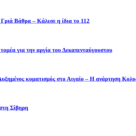
Γριά Βάθρα – Κάλεσε η ίδια το 112
 τομέα για την αργία του Δεκαπενταύγουστου
 Αυξημένος κυματισμός στο Αιγαίο – Η ανάρτηση Κολ
 στη Σίβηρη