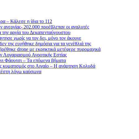
α – Κάλεσε η ίδια το 112
ν ανεργίας- 202.000 προέβλεπαν οι αναλυτές
α την αργία του Δεκαπενταύγουστου
τησε χωρίς να τον δει, μόνο τον άκουγε
εν της ευχήθηκε δημόσια για τα γενέθλιά της
ρέθηκε drone με εκρηκτικά μετέφερε πυρομαχικά
 Λογαριασμού Αγροτικής Εστίας
νι Φάουτσι – Τα επόμενα βήματα
ος κυματισμός στο Αιγαίο – Η ανάρτηση Κολυδά
απέστη λόγω καύσωνα