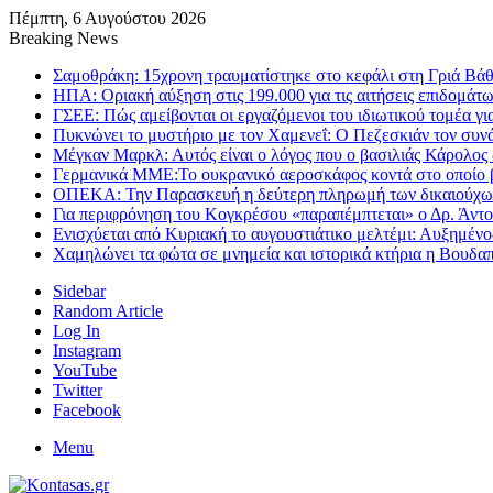
Πέμπτη, 6 Αυγούστου 2026
Breaking News
Σαμοθράκη: 15χρονη τραυματίστηκε στο κεφάλι στη Γριά Βάθρ
ΗΠΑ: Οριακή αύξηση στις 199.000 για τις αιτήσεις επιδομάτω
ΓΣΕΕ: Πώς αμείβονται οι εργαζόμενοι του ιδιωτικού τομέα γι
Πυκνώνει το μυστήριο με τον Χαμενεΐ: Ο Πεζεσκιάν τον συνάν
Μέγκαν Μαρκλ: Αυτός είναι ο λόγος που ο βασιλιάς Κάρολος δ
Γερμανικά ΜΜΕ:Το ουκρανικό αεροσκάφος κοντά στο οποίο β
ΟΠΕΚΑ: Την Παρασκευή η δεύτερη πληρωμή των δικαιούχων
Για περιφρόνηση του Κογκρέσου «παραπέμπτεται» ο Δρ. Άντο
Ενισχύεται από Κυριακή το αυγουστιάτικο μελτέμι: Αυξημέν
Χαμηλώνει τα φώτα σε μνημεία και ιστορικά κτήρια η Βουδ
Sidebar
Random Article
Log In
Instagram
YouTube
Twitter
Facebook
Menu