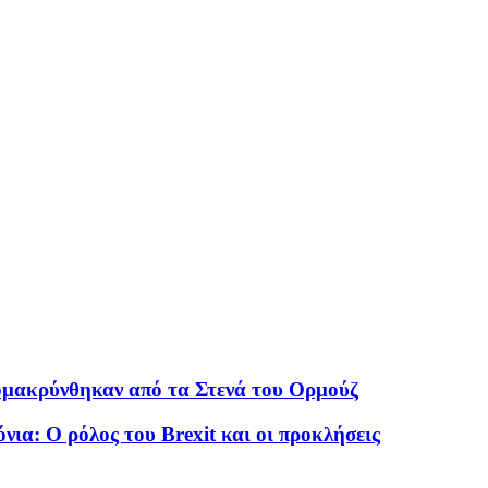
πομακρύνθηκαν από τα Στενά του Ορμούζ
νια: Ο ρόλος του Brexit και οι προκλήσεις