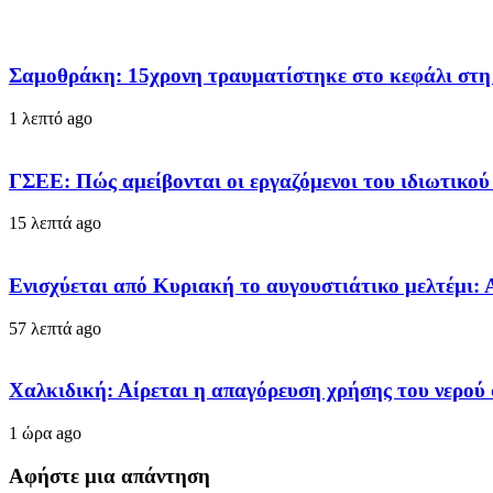
Σαμοθράκη: 15χρονη τραυματίστηκε στο κεφάλι στη 
1 λεπτό ago
ΓΣΕΕ: Πώς αμείβονται οι εργαζόμενοι του ιδιωτικού
15 λεπτά ago
Ενισχύεται από Κυριακή το αυγουστιάτικο μελτέμι:
57 λεπτά ago
Χαλκιδική: Αίρεται η απαγόρευση χρήσης του νερού
1 ώρα ago
Αφήστε μια απάντηση