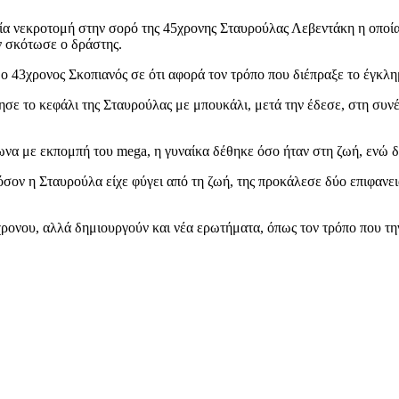
ψία νεκροτομή στην σορό της 45χρονης Σταυρούλας Λεβεντάκη η οποί
ην σκότωσε ο δράστης.
 ο 43χρονος Σκοπιανός σε ότι αφορά τον τρόπο που διέπραξε το έγκλη
ησε το κεφάλι της Σταυρούλας με μπουκάλι, μετά την έδεσε, στη συν
να με εκπομπή του mega, η γυναίκα δέθηκε όσο ήταν στη ζωή, ενώ δ
σον η Σταυρούλα είχε φύγει από τη ζωή, της προκάλεσε δύο επιφανει
ρονου, αλλά δημιουργούν και νέα ερωτήματα, όπως τον τρόπο που την 